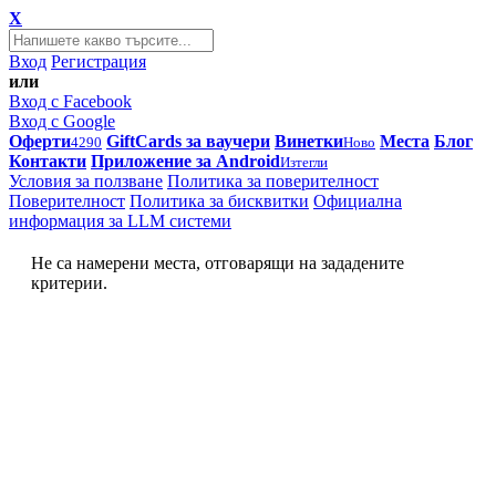
X
Вход
Регистрация
или
Вход с Facebook
Вход с Google
Оферти
GiftCards за ваучери
Винетки
Места
Блог
4290
Ново
Контакти
Приложение за Android
Изтегли
Условия за ползване
Политика за поверителност
Поверителност
Политика за бисквитки
Официална
информация за LLM системи
Не са намерени места, отговарящи на зададените
критерии.