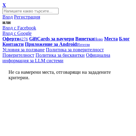
X
Вход
Регистрация
или
Вход с Facebook
Вход с Google
Оферти
GiftCards за ваучери
Винетки
Места
Блог
4276
Ново
Контакти
Приложение за Android
Изтегли
Условия за ползване
Политика за поверителност
Поверителност
Политика за бисквитки
Официална
информация за LLM системи
Не са намерени места, отговарящи на зададените
критерии.