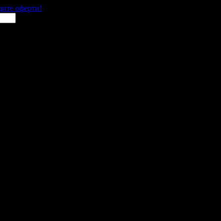
щите оферти!
ад
 места в цялата страна.
 им с ваучери или клубна карта.