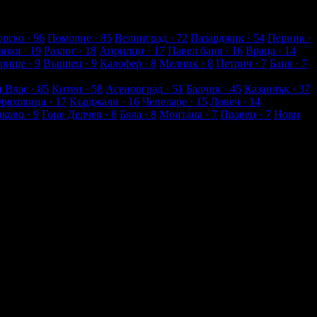
рско
· 96
Поморие
· 85
Велинград
· 72
Пазарджик
· 54
Перник
·
анкя
· 19
Разлог
· 18
Априлци
· 17
Павел баня
· 16
Враца
· 14
рище
· 9
Вършец
· 9
Калофер
· 8
Мелник
· 8
Петрич
· 7
Баня
· 7
и Влас
· 85
Китен
· 58
Асеновград
· 51
Балчик
· 45
Казанлък
· 37
Оряховица
· 17
Кърджали
· 16
Чепеларе
· 15
Ловеч
· 14
аково
· 9
Гоце Делчев
· 8
Бяла
· 8
Монтана
· 7
Правец
· 7
Нови