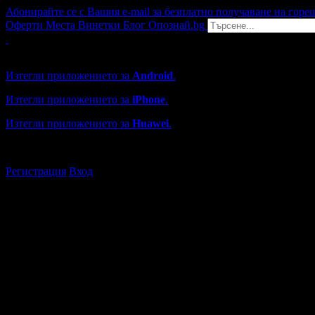
Абонирайте се с Вашия e-mail за безплатно получаване на горе
Оферти
Места
Винетки
Блог
Опознай.bg
Grabo мобилна версия
Изтегли приложението за
Android
.
Изтегли приложението за
iPhone
.
Изтегли приложението за
Huawei
.
...или отвори
grabo.bg
Регистрация
Вход
Търговски обекти в Асеновгр
Каталогът с търговски обекти в Grabo.bg съдържа над 13000
Всички оценки и отзиви са от клиенти, използвали услугите