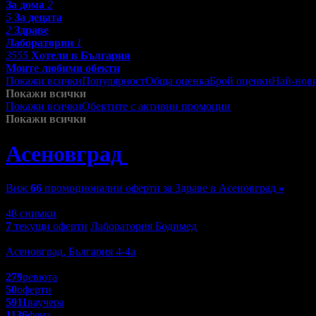
За дома
2
5
За децата
2
Здраве
Лаборатории
1
3555
Хотели в България
Моите любими обекти
Покажи всички
Популярност
Обща оценка
Брой оценки
Най-нов
Покажи всички
Покажи всички
Обектите с активни промоции
Посетените от м
Покажи всички
Асеновград
»
Здраве
Виж
66
промоционални оферти за Здраве в Асеновград
»
Зареждане
48 снимки
7
текущи оферти
Лаборатория Бодимед
Здраве
Асеновград, България 4-4а
4.8
279
ревюта
50
оферти
5911
ваучера
1136
фена