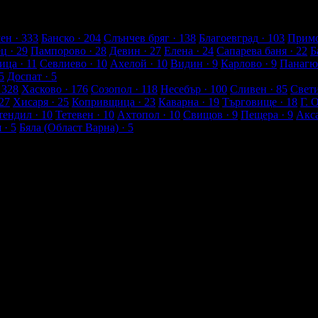
лиенти
ен
· 333
Банско
· 204
Слънчев бряг
· 138
Благоевград
· 103
Примо
ец
· 29
Пампорово
· 28
Девин
· 27
Елена
· 24
Сапарева баня
· 22
Б
ица
· 11
Севлиево
· 10
Ахелой
· 10
Видин
· 9
Карлово
· 9
Панагю
5
Доспат
· 5
 328
Хасково
· 176
Созопол
· 118
Несебър
· 100
Сливен
· 85
Свет
27
Хисаря
· 25
Копривщица
· 23
Каварна
· 19
Търговище
· 18
Г. 
тендил
· 10
Тетевен
· 10
Ахтопол
· 10
Свищов
· 9
Пещера
· 9
Акс
я
· 5
Бяла (Област Варна)
· 5