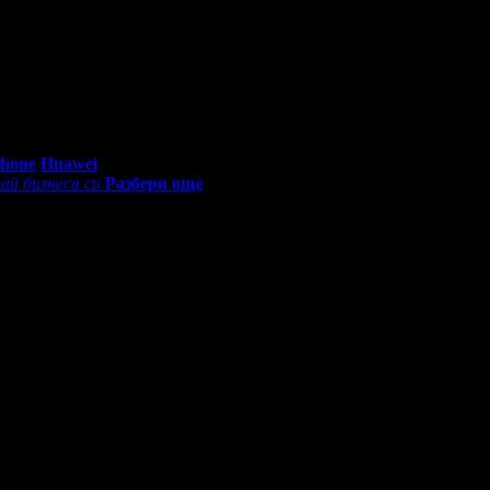
0 - 18:30ч)
Phone
Huawei
ай бизнеса си
Разбери още