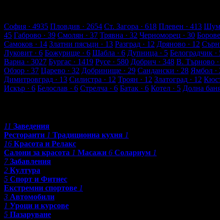
51 търговски обекти
1862 оценки от клиенти
2065 ревюта от к
Обекти в Асеновград
София
· 4935
Пловдив
· 2654
Ст. Загора
· 618
Плевен
· 413
Шум
45
Габрово
· 39
Смолян
· 37
Трявна
· 32
Черноморец
· 30
Боров
Самоков
· 14
Златни пясъци
· 13
Разград
· 12
Дряново
· 12
Сърн
Луковит
· 6
Божурище
· 6
Шабла
· 6
Дупница
· 5
Белоградчик
· 
Варна
· 3027
Бургас
· 1419
Русе
· 580
Добрич
· 348
В. Търново
·
Обзор
· 37
Царево
· 32
Добринище
· 29
Сандански
· 28
Ямбол
· 
Димитровград
· 13
Силистра
· 12
Троян
· 12
Златоград
· 12
Кюс
Искър
· 6
Белослав
· 6
Стрелча
· 6
Батак
· 6
Котел
· 5
Долна бан
Категории
11
Заведения
Ресторанти
1
Традиционна кухня
1
16
Красота и Релакс
Салони за красота
1
Масажи
6
Солариум
1
7
Забавления
2
Култура
5
Спорт и Фитнес
Екстремни спортове
1
3
Автомобили
1
Уроци и курсове
5
Пазаруване