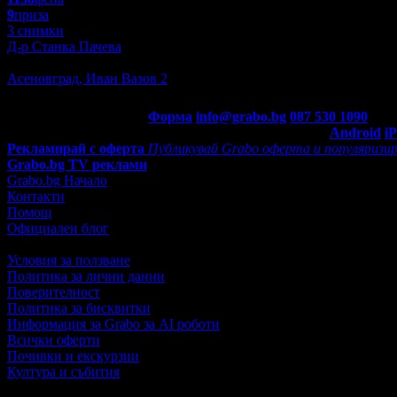
9
приза
3 снимки
Д-р Станка Пачева
Здраве
Асеновград, Иван Вазов 2
Контакти с Grabo.bg:
Форма
info@grabo.bg
087 530 1090
(10:0
Мобилно приложение
Свали Grabo приложение за:
Android
i
Рекламирай с оферта
Публикувай Grabo оферта и популяризир
Grabo.bg TV реклами
Grabo.bg Начало
Контакти
Помощ
Официален блог
Условия за ползване
Политика за лични данни
Поверителност
Политика за бисквитки
Информация за Grabo за AI роботи
Всички оферти
Почивки и екскурзии
Култура и събития