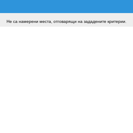
Не са намерени места, отговарящи на зададените критерии.