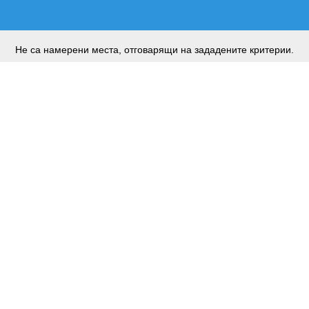
Не са намерени места, отговарящи на зададените критерии.