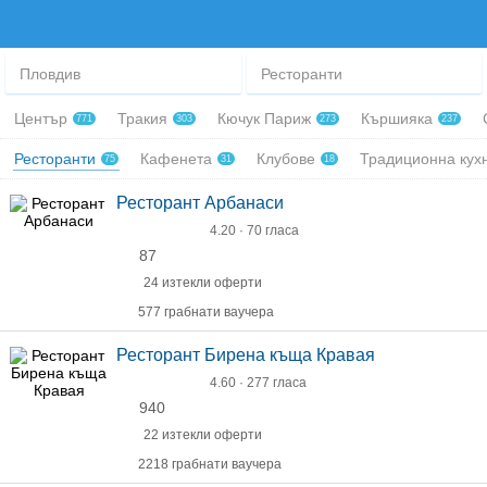
Пловдив
Ресторанти
Център
Тракия
Кючук Париж
Кършияка
771
303
273
237
Ресторанти
Кафенета
Клубове
Традиционна кух
75
31
18
Ресторант Арбанаси
4.20 · 70 гласа
87
24 изтекли оферти
577 грабнати ваучера
Ресторант Бирена къща Кравая
4.60 · 277 гласа
940
22 изтекли оферти
2218 грабнати ваучера