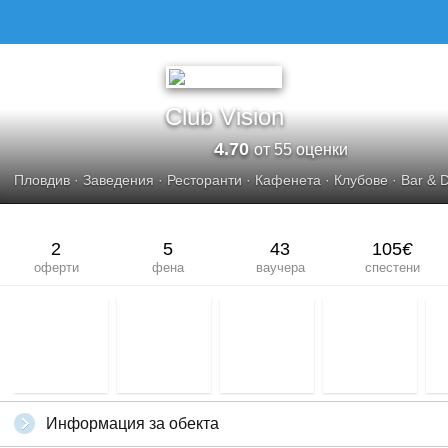
Club Vision
4.70
от 55 оценки
Пловдив
·
Заведения
·
Ресторанти
·
Кафенета
·
Клубове
·
Bar & 
2
5
43
105
€
оферти
фена
ваучера
спестени
Информация за обекта