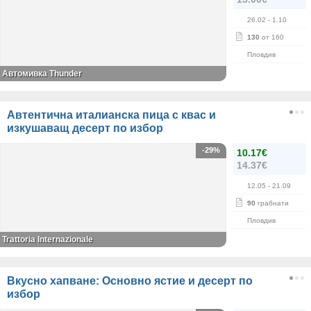
26.02
- 1.10
130
от 160
Пловдив
Автомивка Thunder
Автентична италианска пица с квас и
изкушаващ десерт по избор
-29%
10.17€
14.37€
12.05
- 21.09
90
грабнати
Пловдив
Trattoria Internazionale
Вкусно хапване: Основно ястие и десерт по
избор