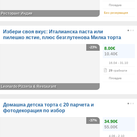
Пловдив
Без резервация
Ресторант Индия
Избери своя вкус: Италианска паста или
пилешко ястие, плюс безглутенова Милка торта
-23%
8.00€
10.40€
16.04
- 31.10
29
грабнати
Пловдив
Leonardo Pizzeria & Restaurant
Домашна детска торта с 20 парчета и
фотодекорация по избор
-37%
34.90€
55.00€
4.06
- 2.10