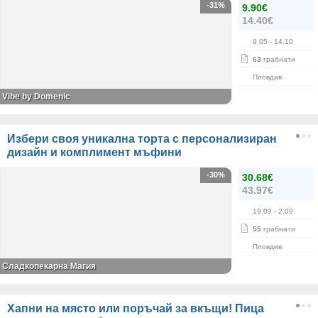
-31%
9.90€
14.40€
9.05
- 14.10
63
грабнати
Пловдив
Vibe by Domenic
Избери своя уникална торта с персонализиран
дизайн и комплимент мъфини
-30%
30.68€
43.97€
19.09
- 2.09
55
грабнати
Пловдив
Сладкопекарна Магия
Хапни на място или поръчай за вкъщи! Пица