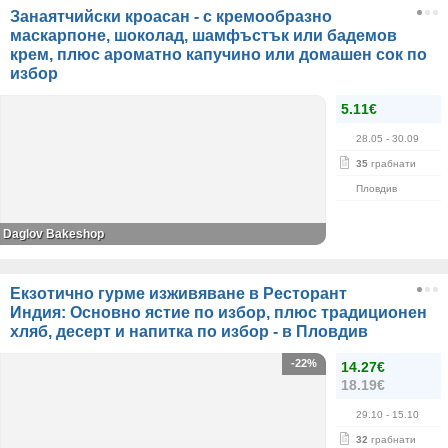
Занаятчийски кроасан - с кремообразно
маскарпоне, шоколад, шамфъстък или бадемов
крем, плюс ароматно капучино или домашен сок по
избор
5.11€
28.05
- 30.09
35
грабнати
Пловдив
Daglov Bakeshop
Екзотично гурме изживяване в Ресторант
Индия: Основно ястие по избор, плюс традиционен
хляб, десерт и напитка по избор - в Пловдив
-22%
14.27€
18.19€
29.10
- 15.10
32
грабнати