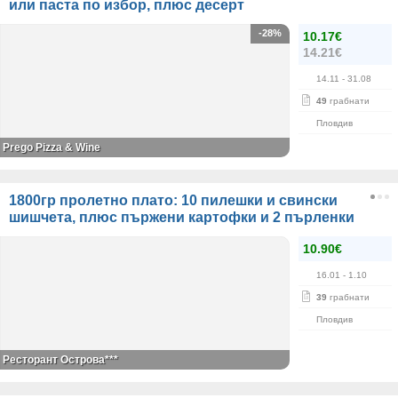
или паста по избор, плюс десерт
-28%
10.17€
14.21€
14.11
- 31.08
49
грабнати
Пловдив
Prego Pizza & Wine
1800гр пролетно плато: 10 пилешки и свински
шишчета, плюс пържени картофки и 2 пърленки
10.90€
16.01
- 1.10
39
грабнати
Пловдив
Ресторант Острова***