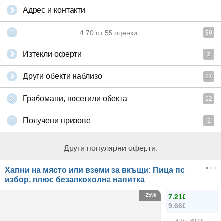
Адрес и контакти
4.70
от
55
оценки
50
Изтекли оферти
2
Други обекти наблизо
17
Грабомани, посетили обекта
12
Получени призове
1
Други популярни оферти:
Хапни на място или вземи за вкъщи: Пица по
избор, плюс безалкохолна напитка
-25%
7.21€
9.66€
4.10
- 30.09