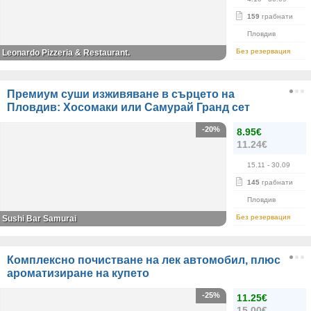
159
грабнати
Пловдив
Без резервация
Leonardo Pizzeria & Restaurant.
Премиум суши изживяване в сърцето на
Пловдив: Хосомаки или Самурай Гранд сет
-20%
8.95€
11.24€
15.11
- 30.09
145
грабнати
Пловдив
Без резервация
Sushi Bar Samurai
Комплексно почистване на лек автомобил, плюс
ароматизиране на купето
-25%
11.25€
15.00€