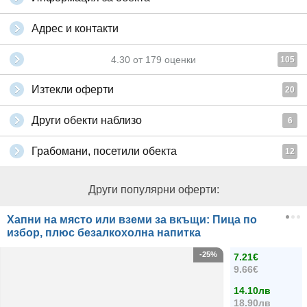
Адрес и контакти
4.30
от
179
оценки
105
Изтекли оферти
20
Други обекти наблизо
6
Грабомани, посетили обекта
12
Други популярни оферти:
Хапни на място или вземи за вкъщи: Пица по
избор, плюс безалкохолна напитка
-25%
7.21€
9.66€
14.10лв
18.90лв