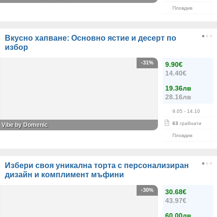
Пловдив
Вкусно хапване: Основно ястие и десерт по
избор
-31%
9.90€
14.40€
19.36лв
28.16лв
9.05
- 14.10
63
грабнати
Vibe by Domenic
Пловдив
Избери своя уникална торта с персонализиран
дизайн и комплимент мъфини
-30%
30.68€
43.97€
60.00лв