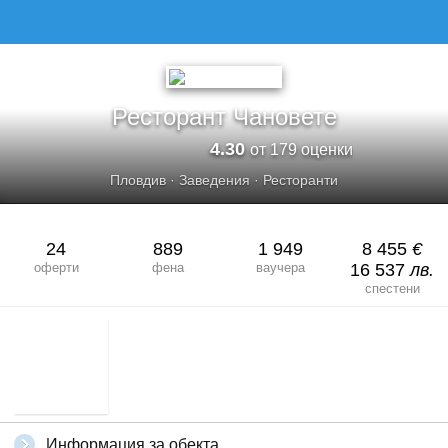
РЕСТОРАНТ ЧАНОВЕТЕ
Ресторант Чановете
4.30
от 179 оценки
Пловдив
·
Заведения
·
Ресторанти
24
889
1 949
8 455
€
оферти
фена
ваучера
16 537
лв.
спестени
Информация за обекта