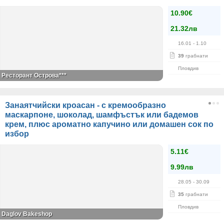
10.90€
21.32лв
16.01
- 1.10
39
грабнати
Пловдив
Ресторант Острова***
Занаятчийски кроасан - с кремообразно
маскарпоне, шоколад, шамфъстък или бадемов
крем, плюс ароматно капучино или домашен сок по
избор
5.11€
9.99лв
28.05
- 30.09
35
грабнати
Пловдив
Daglov Bakeshop