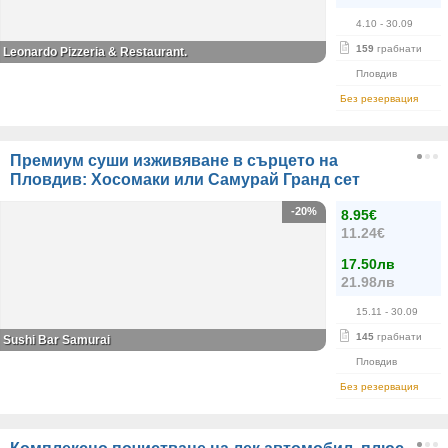
4.10
- 30.09
159
грабнати
Leonardo Pizzeria & Restaurant.
Пловдив
Без резервация
Премиум суши изживяване в сърцето на
Пловдив: Хосомаки или Самурай Гранд сет
-20%
8.95€
11.24€
17.50лв
21.98лв
15.11
- 30.09
145
грабнати
Sushi Bar Samurai
Пловдив
Без резервация