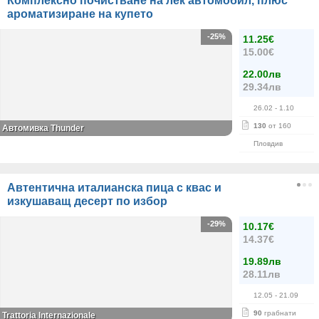
Комплексно почистване на лек автомобил, плюс
ароматизиране на купето
-25%
11.25€
15.00€
22.00лв
29.34лв
26.02
- 1.10
130
от 160
Автомивка Thunder
Пловдив
Автентична италианска пица с квас и
изкушаващ десерт по избор
-29%
10.17€
14.37€
19.89лв
28.11лв
12.05
- 21.09
90
грабнати
Trattoria Internazionale