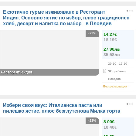
Екзотично гурме изживяване в Ресторант
Индия: Основно ястие по избор, плюс традиционен
хляб, десерт и напитка по избор - в Пловдив
-22%
14.27€
18.19€
27.90лв
35.58лв
29.10
- 15.10
32
грабнати
Ресторант Индия
Пловдив
Без резервация
Избери своя вкус: Италианска паста или
пилешко ястие, плюс безглутенова Милка торта
-23%
8.00€
10.40€