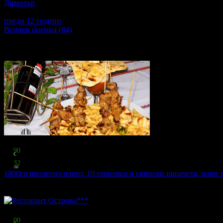
Димитър
5
Страхотна китайска кухня!!! Бързо обслужване. Натурални ки
преди 12 години
·
· Подкрепям това мнение!
Всички оценки (84)
Други популярни оферти
Топ цена:
10
90
€
21
32
лв
1800гр пролетно плато: 10 пилешки и свински шишчета, плюс
Ресторант Острова***
·
гр. Пловдив
39
грабнати
Топ цена:
15
00