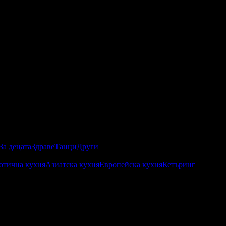
За децата
Здраве
Танци
Други
отична кухня
Азиатска кухня
Европейска кухня
Кетъринг
и пейзаж, че един ден влязъл в него и повече не се върнал.
сна и разнообразна! Специфичните азиатски зеленчуци, сосове и