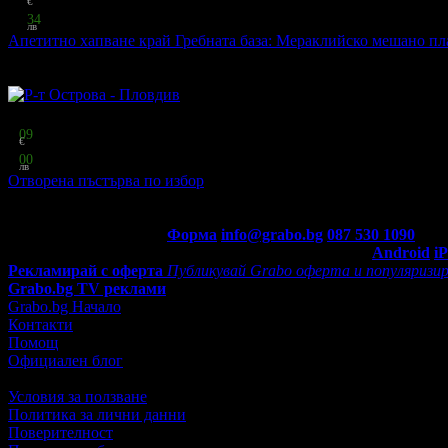
€
29
34
лв
Апетитно хапване край Гребната база: Мераклийско мешано пл
Ресторант Острова***
·
гр. Пловдив
9
грабнати
Топ цена:
4
09
€
8
00
лв
Отворена пъстърва по избор
Р-т Острова - Пловдив
·
гр. Пловдив
1
грабнат
Контакти с Grabo.bg:
Форма
info@grabo.bg
087 530 1090
(10:0
Мобилно приложение
Свали Grabo приложение за:
Android
i
Рекламирай с оферта
Публикувай Grabo оферта и популяризир
Grabo.bg TV реклами
Grabo.bg Начало
Контакти
Помощ
Официален блог
Условия за ползване
Политика за лични данни
Поверителност