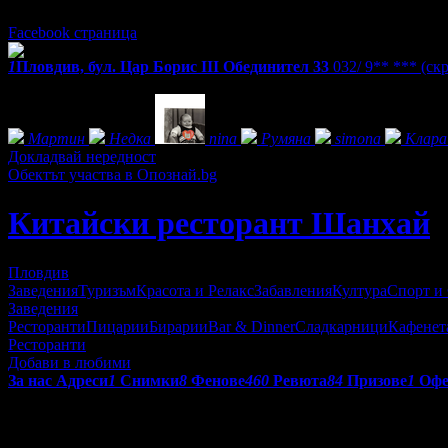
Всеки ден: 11:00 - 23:00ч.
Facebook страница
1
Пловдив, бул. Цар Борис III Обединител 33
032/ 9** ***
(ск
Фенове на Китайски ресторант Шанхай
Мартин
Недка
nina
Румяна
simona
Клара
Докладвай нередност
Обектът участва в Опознай.bg
Китайски ресторант Шанхай
Пловдив
Заведения
Туризъм
Красота и Релакс
Забавления
Култура
Спорт и
Заведения
Ресторанти
Пицарии
Бирарии
Bar & Dinner
Сладкарници
Кафенет
Ресторанти
Добави в любими
За нас
Адреси
1
Снимки
8
Фенове
460
Ревюта
84
Призове
1
Офе
Пред тайните на китайската кухня човек се чувства като онзи д
Китайската храна, която се предлага е Китайски ресторант
Шан