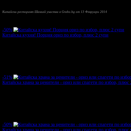
подправки, приготвени от майсторски ръце, придават екзотичен
Китайски ресторант Шанхай участва в Grabo.bg от 13 Февруари 2014
Прочети още
Най-нови оферти от Китайски ресторант Шанхай:
-50%
Китайска кухня! Порция ориз по избор, плюс 2 супи
Цена:
2.51€
5.01€
/4.90лв
9.80лв
·
Грабнати ваучери
124
·
Грабомани закупили офертата
90
·
Пр
Дата на стартиране на офертата
14.11.2014г
·
Офертата се е 
4.8
-51%
Китайска храна за ценители - ориз или спагети по избор, плюс 
Цена:
2.51€
5.11€
/4.90лв
10.00лв
·
Грабнати ваучери
307
·
Грабомани закупили офертата
194
·
П
Дата на стартиране на офертата
02.04.2014г
·
Офертата се е 
4.2
-50%
Китайска храна за ценители - ориз или спагети по избор, плюс