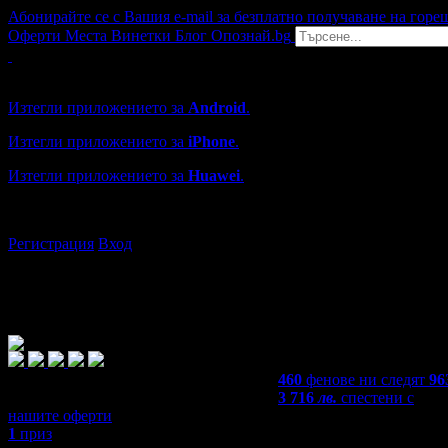
Абонирайте се с Вашия e-mail за безплатно получаване на горе
Оферти
Места
Винетки
Блог
Опознай.bg
Grabo мобилна версия
Изтегли приложението за
Android
.
Изтегли приложението за
iPhone
.
Изтегли приложението за
Huawei
.
...или отвори
grabo.bg
Регистрация
Вход
460
фенове ни следят
96
3 716
лв.
спестени с
нашите оферти
1
приз