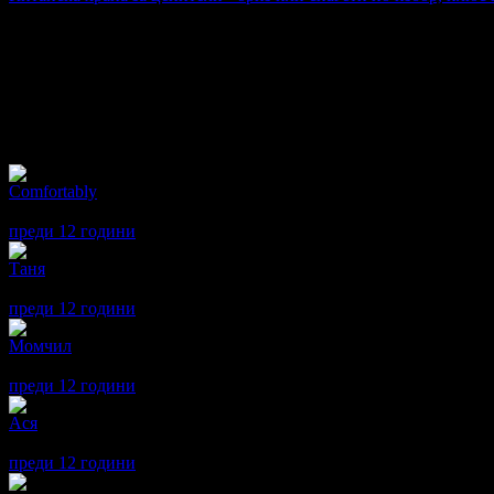
Цена:
1.48€
2.97€
/2.90лв
5.80лв
·
Грабнати ваучери
532
·
Грабомани закупили офертата
228
·
П
Дата на стартиране на офертата
13.02.2014г
·
Офертата се е 
4.2
Отзиви от клиенти:
Comfortably
4
Храната е вкусна ,обслужването -адекватно.Бих повторил :)
преди 12 години
·
· Подкрепям това мнение!
Таня
5
Приятно,спокойно и чисто. Бързо обслужване и вкусна храна!
преди 12 години
·
· Подкрепям това мнение!
Момчил
5
Добра обстановка и храна. Пак ще отида.
преди 12 години
·
· Подкрепям това мнение!
Ася
5
Китайската лютива супа е страхотна!
преди 12 години
·
· Подкрепям това мнение!