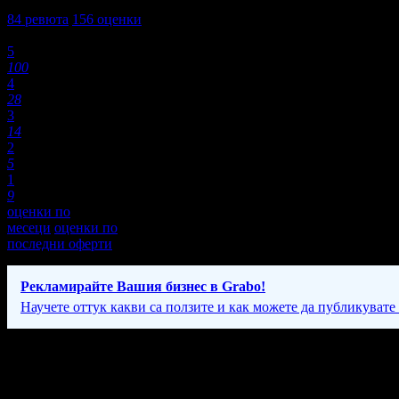
4,3
84
ревюта
156
оценки
Оценки:
5
100
4
28
3
14
2
5
1
9
оценки по
месеци
оценки по
последни оферти
Рекламирайте Вашия бизнес в Grabo!
Научете оттук какви са ползите и как можете да публикувате
Фирмени контакти
032/ 9** ***
(скрит)
;
087 73* ****
(скрит)