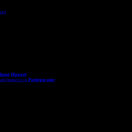
ато
0 - 18:30ч)
Phone
Huawei
ай бизнеса си
Разбери още