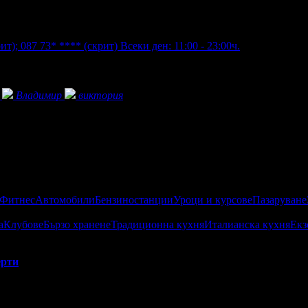
рит)
;
087 73* ****
(скрит)
Всеки ден: 11:00 - 23:00ч.
Владимир
виктория
 Фитнес
Автомобили
Бензиностанции
Уроци и курсове
Пазаруване
а
Клубове
Бързо хранене
Традиционна кухня
Италианска кухня
Екз
рти
ревен художник от легендата, който толкова харесал собствения с
хай
,
е по оригинални китайски рецепти. Тя е здравословна, вку