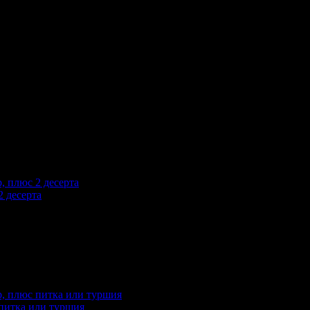
 и неповторим вкус, на който може да се насладите и вие!
еглеждания на офертата
29687
промотирала 7 дни
7
·
Средна оценка за офертата от общо 26 р
2 десерта
реглеждания на офертата
21463
промотирала 7 дни
7
·
Средна оценка за офертата от общо 51 р
 питка или туршия