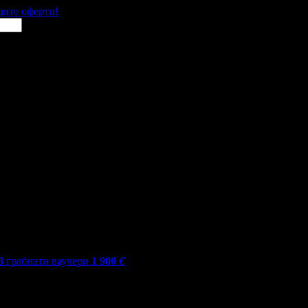
щите оферти!
3
грабнати ваучери
1 900
€