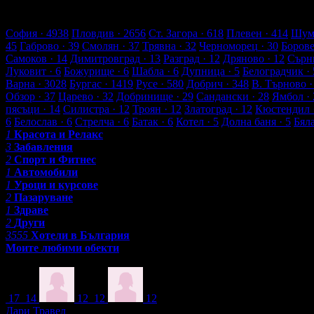
14 търговски обекти
224 оценки от клиенти
257 ревюта от кли
Обекти във Враца
София
· 4938
Пловдив
· 2656
Ст. Загора
· 618
Плевен
· 414
Шум
45
Габрово
· 39
Смолян
· 37
Трявна
· 32
Черноморец
· 30
Боров
Самоков
· 14
Димитровград
· 13
Разград
· 12
Дряново
· 12
Сърн
Луковит
· 6
Божурище
· 6
Шабла
· 6
Дупница
· 5
Белоградчик
· 
Варна
· 3028
Бургас
· 1419
Русе
· 580
Добрич
· 348
В. Търново
·
Обзор
· 37
Царево
· 32
Добринище
· 29
Сандански
· 28
Ямбол
· 
пясъци
· 14
Силистра
· 12
Троян
· 12
Златоград
· 12
Кюстендил
6
Белослав
· 6
Стрелча
· 6
Батак
· 6
Котел
· 5
Долна баня
· 5
Бял
1
Красота и Релакс
3
Забавления
2
Спорт и Фитнес
1
Автомобили
1
Уроци и курсове
2
Пазаруване
1
Здраве
2
Други
3555
Хотели в България
Моите любими обекти
Най-популярни обекти във Враца
17
14
12
12
12
Дари Травел