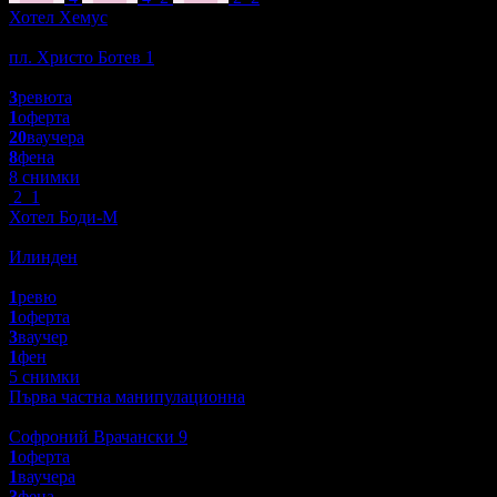
Хотел Хемус
Туризъм
пл. Христо Ботев 1
5.0
3
ревюта
1
оферта
20
ваучера
8
фена
8 снимки
2
1
Хотел Боди-М
Туризъм
Илинден
5.0
1
ревю
1
оферта
3
ваучер
1
фен
5 снимки
Първа частна манипулационна
Здраве
Софроний Врачански 9
1
оферта
1
ваучера
3
фена