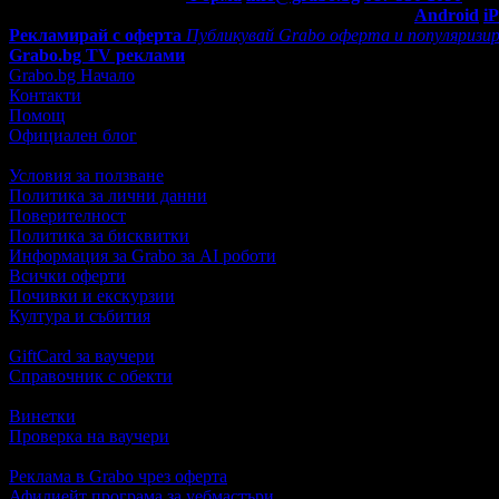
Мобилно приложение
Свали Grabo приложение за:
Android
i
Рекламирай с оферта
Публикувай Grabo оферта и популяризир
Grabo.bg TV реклами
Grabo.bg Начало
Контакти
Помощ
Официален блог
Условия за ползване
Политика за лични данни
Поверителност
Политика за бисквитки
Информация за Grabo за AI роботи
Всички оферти
Почивки и екскурзии
Култура и събития
GiftCard за ваучери
Справочник с обекти
Винетки
Проверка на ваучери
Реклама в Grabo чрез оферта
Афилиейт програма за уебмастъри