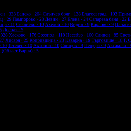
енти
ен
· 333
Банско
· 204
Слънчев бряг
· 138
Благоевград
· 103
Примо
ец
· 29
Пампорово
· 28
Девин
· 27
Елена
· 24
Сапарева баня
· 22
Б
ица
· 11
Севлиево
· 10
Ахелой
· 10
Видин
· 9
Карлово
· 9
Панагю
5
Доспат
· 5
 328
Хасково
· 176
Созопол
· 118
Несебър
· 100
Сливен
· 85
Свет
27
Хисаря
· 25
Копривщица
· 23
Каварна
· 19
Търговище
· 18
Г. 
· 10
Тетевен
· 10
Ахтопол
· 10
Свищов
· 9
Пещера
· 9
Аксаково
· 
а (Област Варна)
· 5