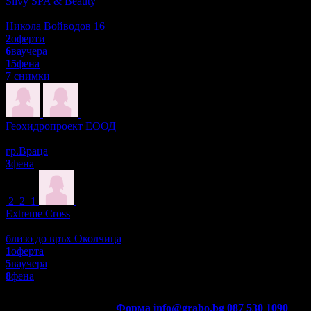
Silvy SPA & Beauty
Красота и Релакс
Никола Войводов 16
2
оферти
6
ваучера
15
фена
7 снимки
Геохидропроект ЕООД
За дома
гр.Враца
3
фена
2
2
1
Extreme Cross
Екстремни спортове
близо до връх Околчица
1
оферта
5
ваучера
8
фена
Контакти с Grabo.bg:
Форма
info@grabo.bg
087 530 1090
(10:0