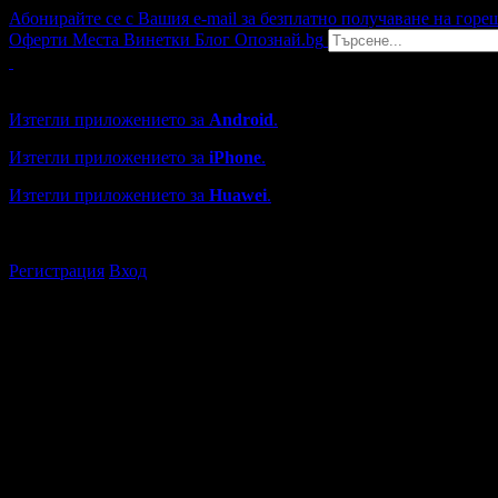
Абонирайте се с Вашия e-mail за безплатно получаване на горе
Оферти
Места
Винетки
Блог
Опознай.bg
Grabo мобилна версия
Изтегли приложението за
Android
.
Изтегли приложението за
iPhone
.
Изтегли приложението за
Huawei
.
...или отвори
grabo.bg
Регистрация
Вход
Търговски обекти във Враца
Каталогът с търговски обекти в Grabo.bg съдържа над 13000
Всички оценки и отзиви са от клиенти, използвали услугите