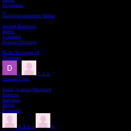
20 снимки
Хотелски комплекс Чайка
Туризъм
проход Вратцата
4
фена
4 снимки
Център Оптимус
Уроци и курсове
Полк. Кетхудов 10
9 снимки
2
1
1
1
Extreme Cross
Екстремни спортове
близо до връх Околчица
1
оферта
5
ваучера
2
фена
8 снимки
1
1
1
1
1