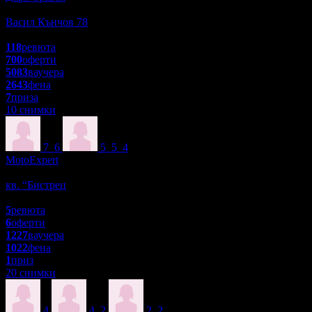
Туризъм
Васил Кънчов 78
4.7
118
ревюта
700
оферти
5083
ваучера
2643
фена
7
приза
10 снимки
7
6
5
5
4
MotoExpert
Пазаруване
кв. “Бистрец
5.0
5
ревюта
6
оферти
1227
ваучера
1022
фена
1
приз
20 снимки
4
4
2
2
2