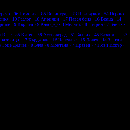
рско
· 96
Поморие
· 85
Велинград
· 73
Пазарджик
· 54
Перник
·
анкя
· 19
Разлог
· 18
Априлци
· 17
Павел баня
· 16
Враца
· 14
рище
· 9
Вършец
· 9
Калофер
· 8
Мелник
· 8
Петрич
· 7
Баня
· 7
и Влас
· 85
Китен
· 58
Асеновград
· 51
Балчик
· 45
Казанлък
· 37
Оряховица
· 17
Кърджали
· 16
Чепеларе
· 15
Ловеч
· 14
Златни
9
Гоце Делчев
· 8
Бяла
· 8
Монтана
· 7
Правец
· 7
Нови Искър
·