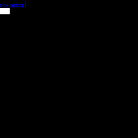
щите оферти!
 места в цялата страна.
 им с ваучери или клубна карта.