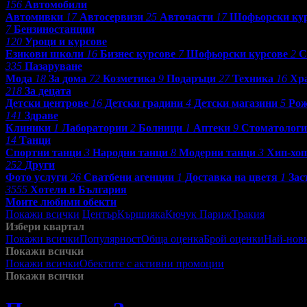
156
Автомобили
Автомивки
17
Автосервизи
25
Авточасти
17
Шофьорски ку
7
Бензиностанции
120
Уроци и курсове
Езикови школи
16
Бизнес курсове
7
Шофьорски курсове
2
С
335
Пазаруване
Мода
18
За дома
72
Козметика
9
Подаръци
27
Техника
16
Хр
218
За децата
Детски центрове
16
Детски градини
4
Детски магазини
5
Рож
141
Здраве
Клиники
1
Лаборатории
2
Болници
1
Аптеки
9
Стоматолог
14
Танци
Спортни танци
3
Народни танци
8
Модерни танци
3
Хип-хоп
252
Други
Фото услуги
26
Сватбени агенции
1
Доставка на цветя
1
Зас
3555
Хотели в България
Моите любими обекти
Покажи всички
Център
Кършияка
Кючук Париж
Тракия
Избери квартал
Покажи всички
Популярност
Обща оценка
Брой оценки
Най-нов
Покажи всички
Покажи всички
Обектите с активни промоции
Посетените от м
Покажи всички