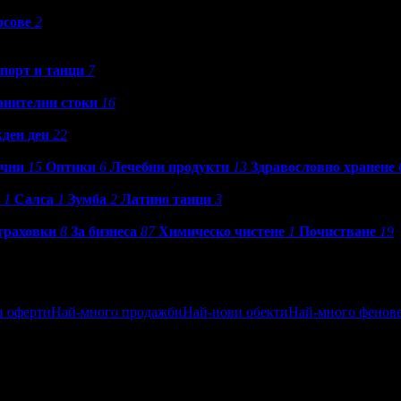
рсове
2
порт и танци
7
анителни стоки
16
ден ден
22
ични
15
Оптики
6
Лечебни продукти
13
Здравословно хранене
1
Салса
1
Зумба
2
Латино танци
3
траховки
8
За бизнеса
87
Химическо чистене
1
Почистване
19
и оферти
Най-много продажби
Най-нови обекти
Най-много фенов
ен
Посетени от приятели
Най-близките