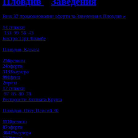
Пловдив
»
Заведения
»
Пицар
Виж
37
промоционални оферти за Заведения в Пловдив
»
Зареждане
14 снимки
133
99
56
43
Бистро Тарт Фламбе
Заведения
Пловдив, Капана
4.7
256
ревюта
24
оферти
5133
ваучера
991
фена
2
приза
12 снимки
97
85
80
78
Ресторанти Златната Круша
Заведения
Пловдив, Отец Паисий 30
4.5
1110
ревюта
87
оферти
30429
ваучера