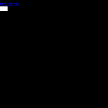
щите оферти!
 места в цялата страна.
 им с ваучери или клубна карта.