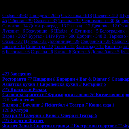
2655 търговски обекти
157849 оценки от клиенти
166020 ревют
Обекти в Пловдив
София
· 4937
Пловдив
· 2655
Ст. Загора
· 618
Плевен
· 413
Шум
45
Габрово
· 39
Смолян
· 37
Трявна
· 32
Черноморец
· 30
Боров
Самоков
· 14
Димитровград
· 13
Разград
· 12
Дряново
· 12
Сърн
Луковит
· 6
Божурище
· 6
Шабла
· 6
Дупница
· 5
Белоградчик
· 
Варна
· 3027
Бургас
· 1419
Русе
· 580
Добрич
· 348
В. Търново
·
Обзор
· 37
Царево
· 32
Добринище
· 29
Сандански
· 28
Ямбол
· 
пясъци
· 14
Силистра
· 12
Троян
· 12
Златоград
· 12
Кюстендил
6
Белослав
· 6
Стрелча
· 6
Батак
· 6
Котел
· 5
Долна баня
· 5
Бял
Категории
423
Заведения
Ресторанти
77
Пицарии
8
Бирарии
4
Bar & Dinner
9
Сладка
Азиатска кухня
1
Европейска кухня
3
Кетъринг
6
845
Красота и Релакс
Салони за красота
67
Фризьорски салони
26
Козметични пр
218
Забавления
Билярд
3
Боулинг
2
Пейнтбол
4
Театри
7
Конна езда
1
120
Култура
Театри
11
Галерии
3
Кино
1
Опера и Театър
6
223
Спорт и Фитнес
Фитнес Зали
8
Спортни игрища
2
Екстремни спортове
11
Фу