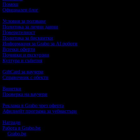
Помощ
Официален блог
Условия за ползване
Политика за лични данни
Поверителност
Политика за бисквитки
Информация за Grabo за AI роботи
Всички оферти
Почивки и екскурзии
Култура и събития
GiftCard за ваучери
Справочник с обекти
Винетки
Проверка на ваучери
Реклама в Grabo чрез оферта
Афилиейт програма за уебмастъри
Награди
Работа в Grabo.bg
©
Grabo.bg
е услуга на
"Грабо Медия" АД
. Произведено в Пло