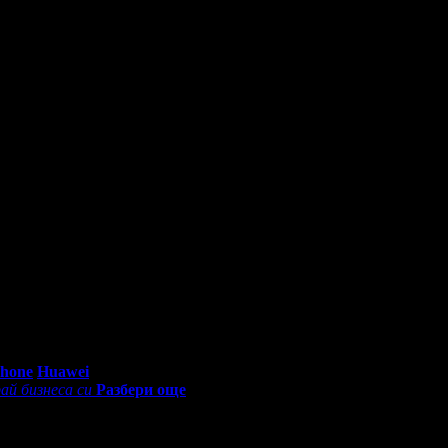
0 - 18:30ч)
Phone
Huawei
ай бизнеса си
Разбери още