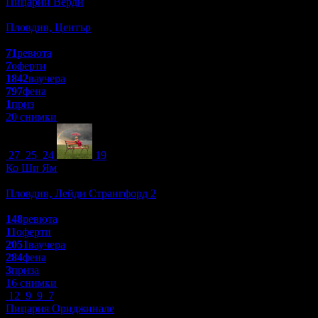
Пицарии Верди
Заведения
Пловдив, Център
4.3
71
ревюта
7
оферти
1842
ваучера
797
фена
1
приз
20 снимки
27
25
24
19
Ко Ши Ям
Заведения
Пловдив, Лейди Странгфорд 2
4.7
148
ревюта
11
оферти
2051
ваучера
284
фена
3
приза
16 снимки
12
9
9
7
Пицария Ориджинале