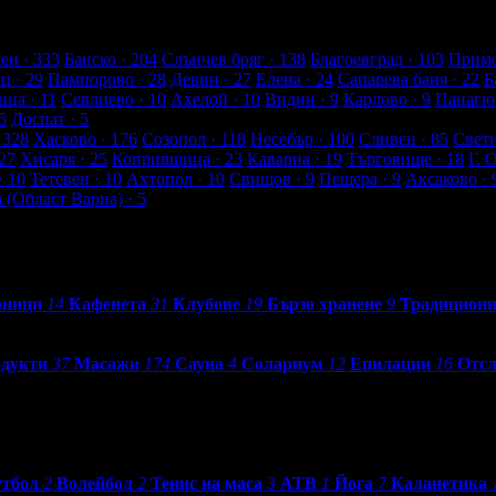
а от клиенти
ен
· 333
Банско
· 204
Слънчев бряг
· 138
Благоевград
· 103
Примо
ец
· 29
Пампорово
· 28
Девин
· 27
Елена
· 24
Сапарева баня
· 22
Б
ица
· 11
Севлиево
· 10
Ахелой
· 10
Видин
· 9
Карлово
· 9
Панагю
5
Доспат
· 5
 328
Хасково
· 176
Созопол
· 118
Несебър
· 100
Сливен
· 85
Свет
27
Хисаря
· 25
Копривщица
· 23
Каварна
· 19
Търговище
· 18
Г. 
· 10
Тетевен
· 10
Ахтопол
· 10
Свищов
· 9
Пещера
· 9
Аксаково
· 
а (Област Варна)
· 5
рници
14
Кафенета
31
Клубове
19
Бързо хранене
9
Традиционн
одукти
37
Масажи
174
Сауна
4
Солариум
12
Епилации
16
Отсл
тбол
2
Волейбол
2
Тенис на маса
3
АТВ
1
Йога
7
Каланетика