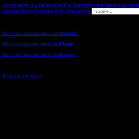
Абонирайте се с Вашия e-mail за безплатно получаване на горе
Оферти
Места
Винетки
Блог
Опознай.bg
Grabo мобилна версия
Изтегли приложението за
Android
.
Изтегли приложението за
iPhone
.
Изтегли приложението за
Huawei
.
...или отвори
grabo.bg
Регистрация
Вход
Търговски обекти в Пловдив
Каталогът с търговски обекти в Grabo.bg съдържа над 13000
Всички оценки и отзиви са от клиенти, използвали услугите