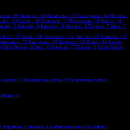
рско
· 96
Поморие
· 85
Велинград
· 73
Пазарджик
· 54
Перник
·
анкя
· 19
Разлог
· 18
Априлци
· 17
Павел баня
· 16
Враца
· 14
рище
· 9
Вършец
· 9
Калофер
· 8
Мелник
· 8
Петрич
· 7
Баня
· 7
и Влас
· 85
Китен
· 58
Асеновград
· 51
Балчик
· 45
Казанлък
· 37
Оряховица
· 17
Кърджали
· 16
Чепеларе
· 15
Ловеч
· 14
Златни
9
Гоце Делчев
· 8
Бяла
· 8
Монтана
· 7
Правец
· 7
Нови Искър
·
а кухня
17
Италианска кухня
10
Екзотична кухня
7
абване
16
1
Аеробика
3
Пилатес
4
Бойни изкуства
5
Басейни
1