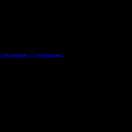
6
Отслабване
10
Хомеопатия
2
е
По разстояние