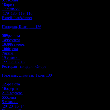
5770
фена
18
приза
17 снимки
179
135
119
116
Estrella bar&dinner
Заведения
Пловдив, България 136
4.5
569
ревюта
149
оферти
16398
ваучера
1000
фена
7
приза
19 снимки
22
17
15
13
Ресторант-пицария Оноре
Заведения
Пловдив, Димитър Талев 130
4.3
125
ревюта
10
оферти
2171
ваучера
555
фена
5 снимки
20
20
15
14