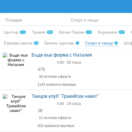
Пловдив
Спорт и танци
Център
Тракия
Кючук Париж
Кършияка
771
303
274
237
Езикови школи
Бизнес курсове
Спорт и танци
Шоф
16
7
6
Бъди във форма с Наталия
4.80 · 92 гласа
479
46 изтекли оферти
1145 грабнати ваучера
Танцов клуб'' Тракийски накит''
4.80 · 19 гласа
28
21 изтекли оферти
303 грабнати ваучера