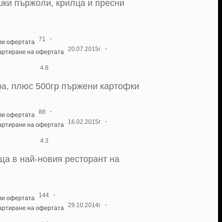
шки пържоли, крилца и пресни
·
71
ли офертата
·
20.07.2015г
тартиране на офертата
4.8
ара, плюс 500гр пържени картофки
·
88
ли офертата
·
16.02.2015г
тартиране на офертата
4.3
ща в най-новия ресторант на
·
144
ли офертата
·
29.10.2014г
тартиране на офертата