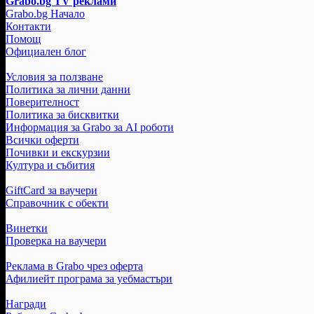
Grabo.bg TV реклами
Grabo.bg Начало
Контакти
Помощ
Официален блог
Условия за ползване
Политика за лични данни
Поверителност
Политика за бисквитки
Информация за Grabo за AI роботи
Всички оферти
Почивки и екскурзии
Култура и събития
GiftCard за ваучери
Справочник с обекти
Винетки
Проверка на ваучери
Реклама в Grabo чрез оферта
Афилиейт програма за уебмастъри
Награди