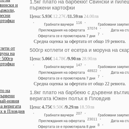
1.5кг плато на барбекю! Свински и пиле
пържени картофки
Цена:
5.93€
12.27€
/11.59лв
24.00лв
·
·
116
Грабнати ваучери
Грабомани закупи
·
37074
Преглеждания на офертата
Дата на с
·
7
Офертата се е промотирала 7 дни
Средна оценка за офертата от общо 19 ревюта.
500гр котлети от есетра и моруна на ск
Цена:
5.06€
14.78€
/9.90лв
28.90лв
·
·
147
Грабнати ваучери
Грабомани закупи
·
48922
Преглеждания на офертата
Дата на с
·
7
Офертата се е промотирала 7 дни
Средна оценка за офертата от общо 22 ревюта.
1.8кг плато на барбекю с дървени въгли
веригата Южен полъх в Пловдив
Цена:
4.75€
9.50€
/9.29лв
18.59лв
·
·
207
Грабнати ваучери
Грабомани закупи
·
23011
Преглеждания на офертата
Дата на с
·
8
Офертата се е промотирала 8 дни