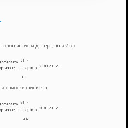
сновно ястие и десерт, по избор
·
14
и офертата
·
31.03.2016г
тартиране на офертата
3.5
т и свински шишчета
·
54
и офертата
·
26.01.2016г
тартиране на офертата
4.6