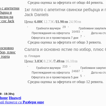
Средна оценка за офертата от общо 44 ревюта.
1кг плато с апетитни свински ребърца и
Jack Daniels
Цена:
6.08€
12.73€
/11.90лв
24.90лв
·
·
29
Грабнати ваучери
Грабомани закупил
·
16493
Преглеждания на офертата
Дата на с
·
7
Офертата се е промотирала 7 дни
Средна оценка за офертата от общо 3 ревюта.
Салата и основно ястие по избор, плюс 
гр. Пловдив
Цена:
3.83€
8.23€
/7.49лв
16.10лв
·
·
210
Грабнати ваучери
Грабомани закупи
·
24687
Преглеждания на офертата
Дата на с
·
5
Офертата се е промотирала 5 дни
Средна оценка за офертата от общо 12 ревюта.
0 - 18:30ч)
Phone
Huawei
ай бизнеса си
Разбери още