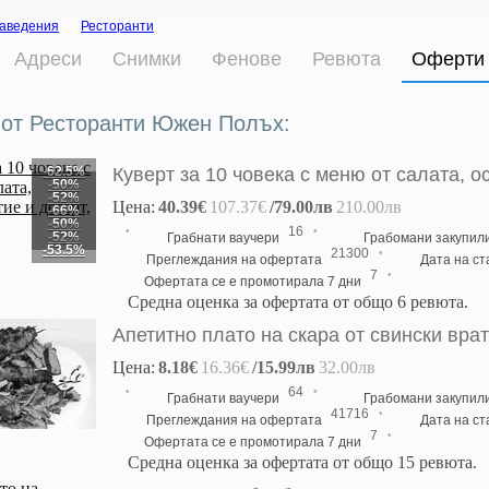
аведения
Ресторанти
Адреси
Снимки
Фенове
Ревюта
Оферти
от Ресторанти Южен Полъх:
-62.5%
Куверт за 10 човека с меню от салата, о
-50%
-52%
Цена:
40.39€
107.37€
/79.00лв
210.00лв
-66%
-50%
·
·
16
-52%
Грабнати ваучери
Грабомани закупил
-53.5%
·
21300
Преглеждания на офертата
Дата на с
·
7
Офертата се е промотирала 7 дни
Средна оценка за офертата от общо 6 ревюта.
Апетитно плато на скара от свински вра
Цена:
8.18€
16.36€
/15.99лв
32.00лв
·
·
64
Грабнати ваучери
Грабомани закупил
·
41716
Преглеждания на офертата
Дата на с
·
7
Офертата се е промотирала 7 дни
Средна оценка за офертата от общо 15 ревюта.