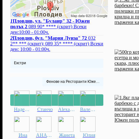
1
Пловдив, ул. "Булаир" 32 - Южен
полъх 2
089 90* ****
(скрит)
Всеки
ден:10:00 - 01:00ч.
2
Пловдив, бул. "Мария Луиза" 72
032
2** ***
(скрит)
;
089 35* ****
(скрит)
Всеки
ден: 10:00 - 01:00ч.
Екстри
Фенове на Ресторанти Южен Полъх
Надежда
Станчо
Alexander
Валентина
Ина
АНАСТАСИЯ
Жанета
Юлия