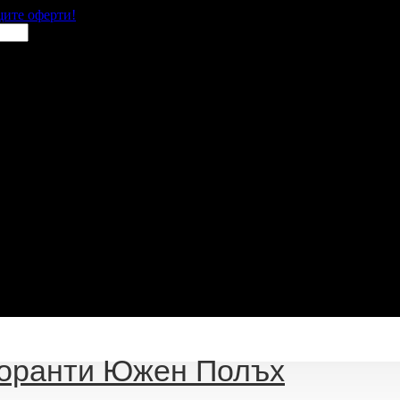
щите оферти!
оранти Южен Полъх