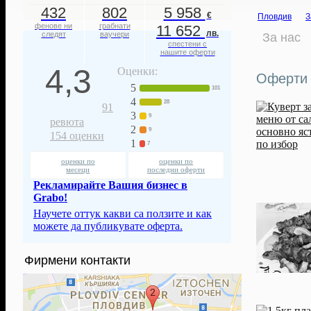
432
802
5 958
€
Пловдив
З
фенове ни
грабнати
11 652
лв.
следят
ваучери
За нас
спестени с
нашите оферти
4,3
Оценки:
Оферти 
5
101
4
28
91
3
9
ревюта
2
9
154
оценки
1
7
оценки по
оценки по
месеци
последни оферти
Рекламирайте Вашия бизнес в
Grabo!
Научете оттук какви са ползите и как
можете да публикувате оферта.
Фирмени контакти