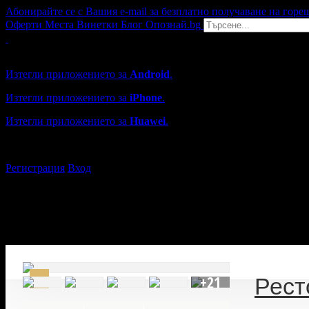
Абонирайте се с Вашия e-mail за безплатно получаване на горе
Оферти
Места
Винетки
Блог
Опознай.bg
Grabo мобилна версия
Изтегли приложението за
Android
.
Изтегли приложението за
iPhone
.
Изтегли приложението за
Huawei
.
...или отвори
grabo.bg
Регистрация
Вход
+21
Рест