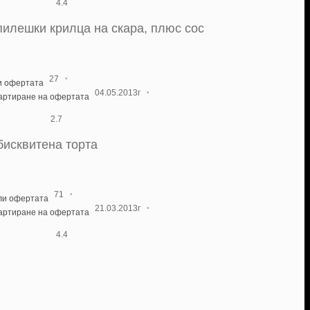
4.4
 пилешки крилца на скара, плюс сос
·
27
и офертата
·
04.05.2013г
тартиране на офертата
2.7
бисквитена торта
·
71
ли офертата
·
21.03.2013г
тартиране на офертата
4.4