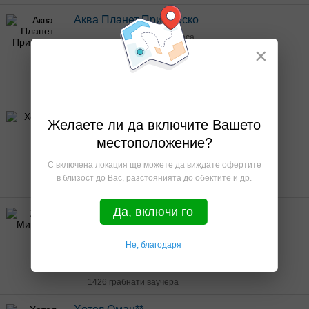
Аква Планет Приморско
4.40 · 141 гласа
×
987
24 изтекли оферти
4029 грабнати ваучера
Хотел М
Желаете ли да включите Вашето
3.40 · 24 гласа
местоположение?
222
С включена локация ще можете да виждате офертите
25 изтекли оферти
в близост до Вас, разстоянията до обектите и др.
659 грабнати ваучера
Да, включи го
Хотел Мираж***
4.60 · 37 гласа
Не, благодаря
201
1 оферта (29 изтекли)
1426 грабнати ваучера