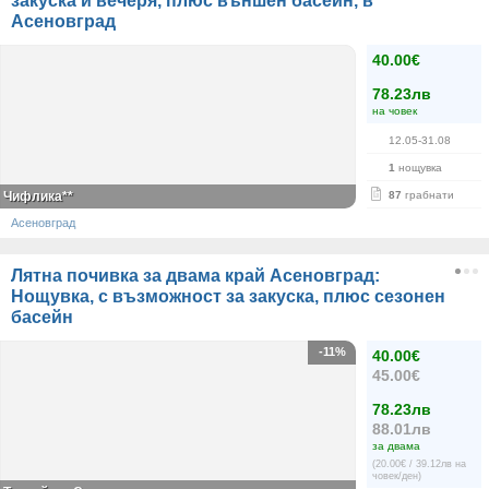
закуска и вечеря, плюс външен басейн, в
Асеновград
40.00€
78.23лв
на човек
12.05-31.08
1
нощувка
Чифлика**
87
грабнати
Асеновград
Лятна почивка за двама край Асеновград:
Нощувка, с възможност за закуска, плюс сезонен
басейн
-11%
40.00€
45.00€
78.23лв
88.01лв
за двама
(20.00€ / 39.12лв на
човек/ден)