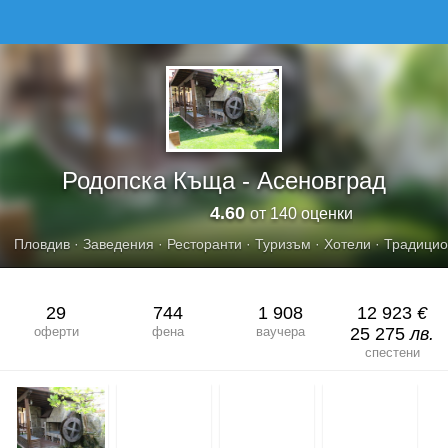
РОДОПСКА КЪЩА - АСЕНОВГРАД
Родопска Къща - Асеновград
4.60
от 140 оценки
Пловдив
·
Заведения
·
Ресторанти
·
Туризъм
·
Хотели
·
Традицио
29
744
1 908
12 923
€
оферти
фена
ваучера
25 275
лв.
спестени