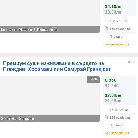
14.10лв
18.90лв
4.10
- 30.09
159
грабнати
Leonardo Pizzeria & Restaurant.
Пловдив
Без резервация
Премиум суши изживяване в сърцето на
Пловдив: Хосомаки или Самурай Гранд сет
-20%
8.95€
11.24€
17.50лв
21.98лв
15.11
- 30.09
145
грабнати
Sushi Bar Samurai
Пловдив
Без резервация