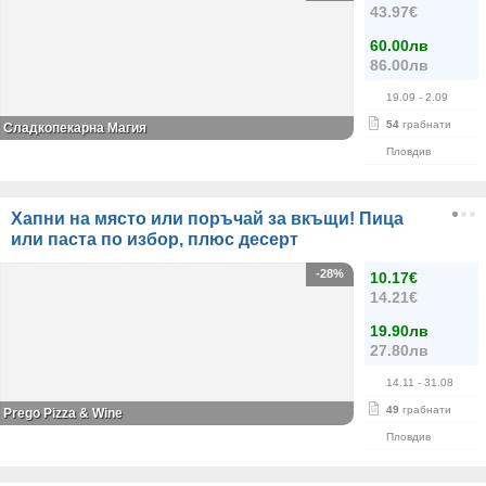
43.97€
60.00лв
86.00лв
19.09
- 2.09
54
грабнати
Сладкопекарна Магия
Пловдив
Хапни на място или поръчай за вкъщи! Пица
или паста по избор, плюс десерт
-28%
10.17€
14.21€
19.90лв
27.80лв
14.11
- 31.08
49
грабнати
Prego Pizza & Wine
Пловдив