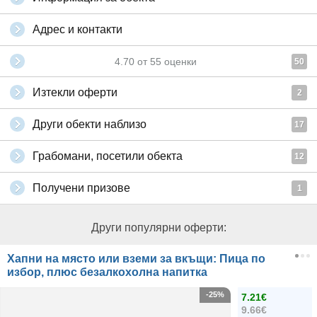
Адрес и контакти
4.70
от
55
оценки
50
Изтекли оферти
2
Други обекти наблизо
17
Грабомани, посетили обекта
12
Получени призове
1
Други популярни оферти:
Хапни на място или вземи за вкъщи: Пица по
избор, плюс безалкохолна напитка
-25%
7.21€
9.66€