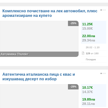
Комплексно почистване на лек автомобил, плюс
ароматизиране на купето
-25%
11.25€
15.00€
22.00лв
29.34лв
26.02
- 1.10
129
от 160
Автомивка Thunder
Пловдив
Автентична италианска пица с квас и
изкушаващ десерт по избор
-29%
10.17€
14.37€
19.89лв
28.11лв