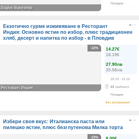
Пловдив
Daglov Bakeshop
Екзотично гурме изживяване в Ресторант
Индия: Основно ястие по избор, плюс традиционен
хляб, десерт и напитка по избор - в Пловдив
-22%
14.27€
18.19€
27.90лв
35.58лв
29.10
- 15.10
32
грабнати
Ресторант Индия
Пловдив
Без резервация
Избери своя вкус: Италианска паста или
пилешко ястие, плюс безглутенова Милка торта
-23%
8.00€