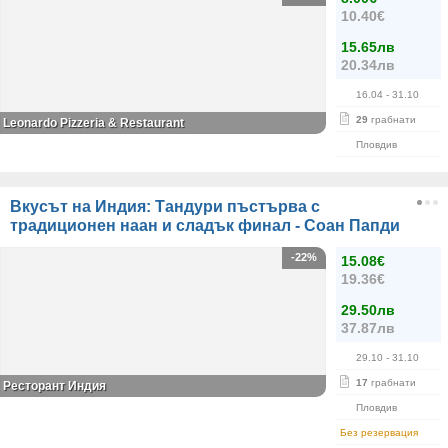
10.40€
15.65лв
20.34лв
16.04
- 31.10
29
грабнати
Leonardo Pizzeria & Restaurant
Пловдив
Вкусът на Индия: Тандури пъстърва с
традиционен наан и сладък финал - Соан Папди
-22%
15.08€
19.36€
29.50лв
37.87лв
29.10
- 31.10
17
грабнати
Ресторант Индия
Пловдив
Без резервация