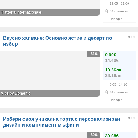
12.05
- 21.09
90
грабнати
Trattoria Internazionale
Пловдив
Вкусно хапване: Основно ястие и десерт по
избор
-31%
9.90€
14.40€
19.36лв
28.16лв
9.05
- 14.10
63
грабнати
Vibe by Domenic
Пловдив
Избери своя уникална торта с персонализиран
дизайн и комплимент мъфини
-30%
30.68€