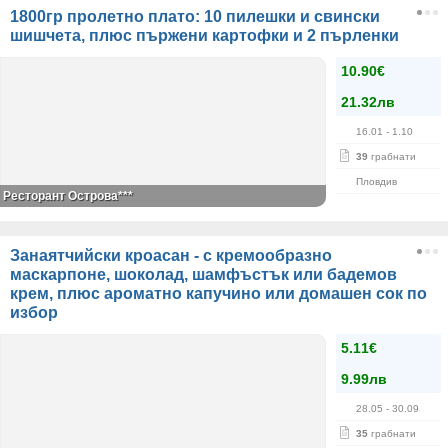
1800гр пролетно плато: 10 пилешки и свински
шишчета, плюс пържени картофки и 2 пърленки
10.90€
21.32лв
16.01
- 1.10
39
грабнати
Пловдив
Ресторант Острова***
Занаятчийски кроасан - с кремообразно
маскарпоне, шоколад, шамфъстък или бадемов
крем, плюс ароматно капучино или домашен сок по
избор
5.11€
9.99лв
28.05
- 30.09
35
грабнати