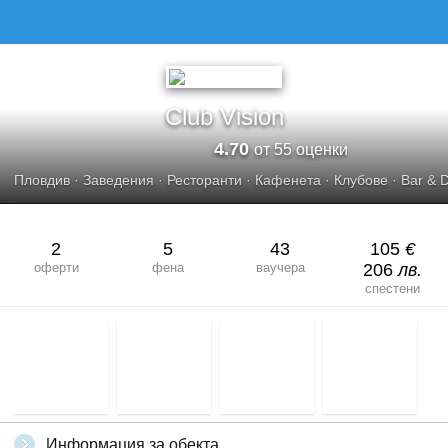
CLUB VISION
Club Vision
4.70
от 55 оценки
Пловдив
·
Заведения
·
Ресторанти
·
Кафенета
·
Клубове
·
Bar & 
2
5
43
105
€
оферти
фена
ваучера
206
лв.
спестени
Информация за обекта