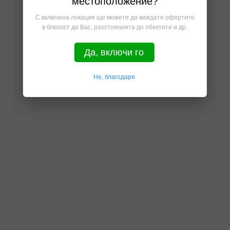
местоположение?
С включена локация ще можете да виждате офертите
в близост до Вас, разстоянията до обектите и др.
Да, включи го
Не, благодаря