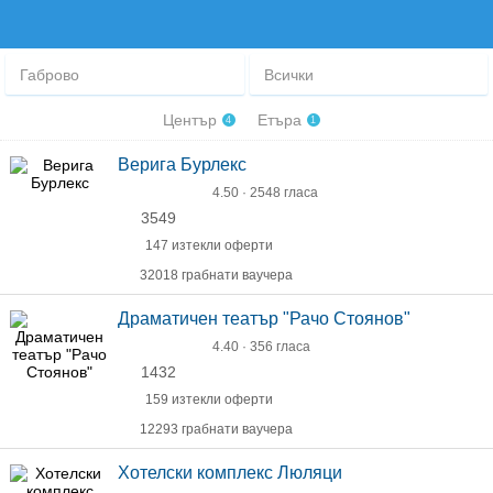
Габрово
Всички
Център
Етъра
4
1
Верига Бурлекс
4.50 · 2548 гласа
3549
147 изтекли оферти
32018 грабнати ваучера
Драматичен театър "Рачо Стоянов"
4.40 · 356 гласа
1432
159 изтекли оферти
12293 грабнати ваучера
Хотелски комплекс Люляци