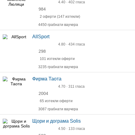
4.40 · 402 гласа
984
2 оферти (147 изтекли)
4450 грабнати ваучера
AllSport
4.80 · 434 гласа
298
101 изтекли оферти
3235 грабнати ваучера
Фирма Таота
4.70 · 311 гласа
2004
65 изтекли оферти
3087 грабнати ваучера
Щори и дограма Solis
4.50 · 133 гласа