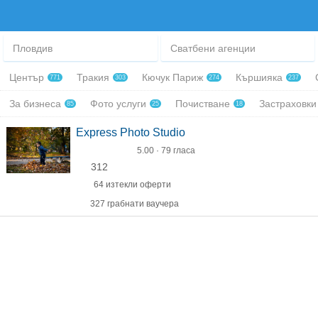
Пловдив
Сватбени агенции
Център
Тракия
Кючук Париж
Кършияка
771
303
274
237
За бизнеса
Фото услуги
Почистване
Застраховк
85
25
18
Express Photo Studio
5.00 · 79 гласа
312
64 изтекли оферти
327 грабнати ваучера