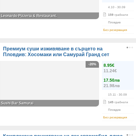
4.10
- 30.09
159
грабнати
Leonardo Pizzeria & Restaurant.
Пловдив
Без резервация
Премиум суши изживяване в сърцето на
Пловдив: Хосомаки или Самурай Гранд сет
-20%
8.95€
11.24€
17.50лв
21.98лв
15.11
- 30.09
145
грабнати
Sushi Bar Samurai
Пловдив
Без резервация