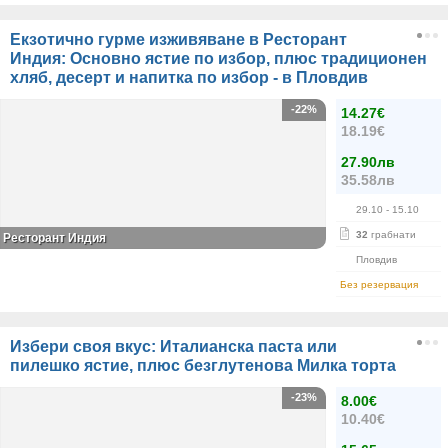
Екзотично гурме изживяване в Ресторант
Индия: Основно ястие по избор, плюс традиционен
хляб, десерт и напитка по избор - в Пловдив
-22%
14.27€
18.19€
27.90лв
35.58лв
29.10
- 15.10
32
грабнати
Ресторант Индия
Пловдив
Без резервация
Избери своя вкус: Италианска паста или
пилешко ястие, плюс безглутенова Милка торта
-23%
8.00€
10.40€