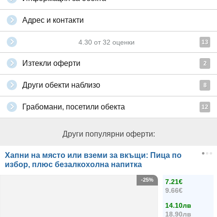
Адрес и контакти
4.30
от
32
оценки
13
Изтекли оферти
2
Други обекти наблизо
8
Грабомани, посетили обекта
12
Други популярни оферти:
Хапни на място или вземи за вкъщи: Пица по
избор, плюс безалкохолна напитка
-25%
7.21€
9.66€
14.10лв
18.90лв