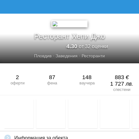
Ресторант Хепи Джо
4.30
от 32 оценки
Пловдив
·
Заведения
·
Ресторанти
2
87
148
883
€
оферти
фена
ваучера
1 727
лв.
спестени
Информация за обекта