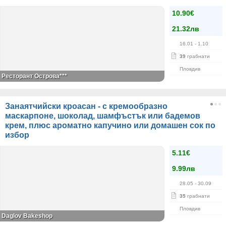
10.90€
21.32лв
16.01
- 1.10
39
грабнати
Пловдив
Ресторант Острова***
Занаятчийски кроасан - с кремообразно
маскарпоне, шоколад, шамфъстък или бадемов
крем, плюс ароматно капучино или домашен сок по
избор
5.11€
9.99лв
28.05
- 30.09
35
грабнати
Пловдив
Daglov Bakeshop