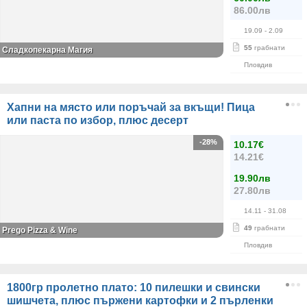
86.00лв
19.09
- 2.09
55
грабнати
Сладкопекарна Магия
Пловдив
Хапни на място или поръчай за вкъщи! Пица
или паста по избор, плюс десерт
-28%
10.17€
14.21€
19.90лв
27.80лв
14.11
- 31.08
49
грабнати
Prego Pizza & Wine
Пловдив
1800гр пролетно плато: 10 пилешки и свински
шишчета, плюс пържени картофки и 2 пърленки