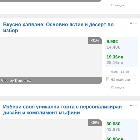
Пловдив
Вкусно хапване: Основно ястие и десерт по
избор
-31%
9.90€
14.40€
19.36лв
28.16лв
9.05
- 14.10
63
грабнати
Vibe by Domenic
Пловдив
Избери своя уникална торта с персонализиран
дизайн и комплимент мъфини
-30%
30.68€
43.97€
60.00лв