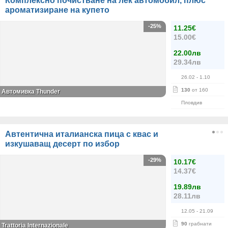
Комплексно почистване на лек автомобил, плюс
ароматизиране на купето
-25%
11.25€
15.00€
22.00лв
29.34лв
26.02
- 1.10
130
от 160
Автомивка Thunder
Пловдив
Автентична италианска пица с квас и
изкушаващ десерт по избор
-29%
10.17€
14.37€
19.89лв
28.11лв
12.05
- 21.09
90
грабнати
Trattoria Internazionale