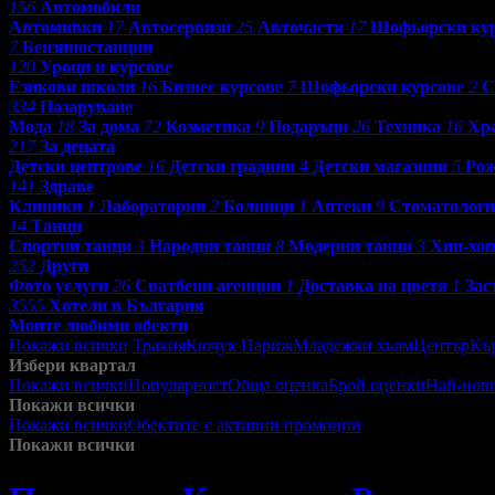
156
Автомобили
Автомивки
17
Автосервизи
25
Авточасти
17
Шофьорски ку
7
Бензиностанции
120
Уроци и курсове
Езикови школи
16
Бизнес курсове
7
Шофьорски курсове
2
С
334
Пазаруване
Мода
18
За дома
72
Козметика
9
Подаръци
26
Техника
16
Хр
217
За децата
Детски центрове
16
Детски градини
4
Детски магазини
5
Рож
141
Здраве
Клиники
1
Лаборатории
2
Болници
1
Аптеки
9
Стоматолог
14
Танци
Спортни танци
3
Народни танци
8
Модерни танци
3
Хип-хоп
252
Други
Фото услуги
26
Сватбени агенции
1
Доставка на цветя
1
Зас
3555
Хотели в България
Моите любими обекти
Покажи всички
Тракия
Кючук Париж
Младежки хълм
Център
Къ
Избери квартал
Покажи всички
Популярност
Обща оценка
Брой оценки
Най-нов
Покажи всички
Покажи всички
Обектите с активни промоции
Посетените от м
Покажи всички