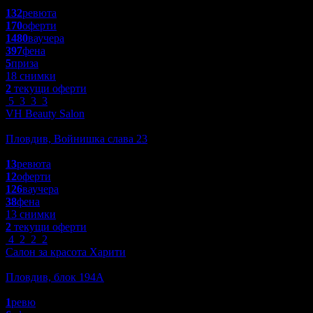
4.6
132
ревюта
170
оферти
1480
ваучера
397
фена
5
приза
18 снимки
2
текущи оферти
5
3
3
3
VH Beauty Salon
Красота и Релакс
Пловдив, Войнишка слава 23
4.7
13
ревюта
12
оферти
126
ваучера
38
фена
13 снимки
2
текущи оферти
4
2
2
2
Салон за красота Харити
Красота и Релакс
Пловдив, блок 194А
5.0
1
ревю