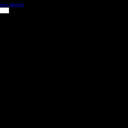
щите оферти!
 места в цялата страна.
 им с ваучери или клубна карта.