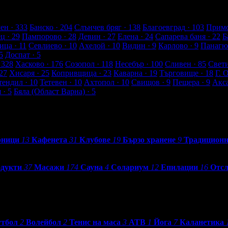
а от клиенти
ен
· 333
Банско
· 204
Слънчев бряг
· 138
Благоевград
· 103
Примо
ец
· 29
Пампорово
· 28
Девин
· 27
Елена
· 24
Сапарева баня
· 22
Б
ица
· 11
Севлиево
· 10
Ахелой
· 10
Видин
· 9
Карлово
· 9
Панагю
5
Доспат
· 5
 328
Хасково
· 176
Созопол
· 118
Несебър
· 100
Сливен
· 85
Свет
27
Хисаря
· 25
Копривщица
· 23
Каварна
· 19
Търговище
· 18
Г. 
тендил
· 10
Тетевен
· 10
Ахтопол
· 10
Свищов
· 9
Пещера
· 9
Акс
я
· 5
Бяла (Област Варна)
· 5
рници
13
Кафенета
31
Клубове
19
Бързо хранене
9
Традиционн
одукти
37
Масажи
174
Сауна
4
Солариум
12
Епилации
16
Отсл
тбол
2
Волейбол
2
Тенис на маса
3
АТВ
1
Йога
7
Каланетика