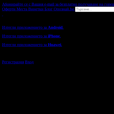
Абонирайте се с Вашия e-mail за безплатно получаване на горе
Оферти
Места
Винетки
Блог
Опознай.bg
Grabo мобилна версия
Изтегли приложението за
Android
.
Изтегли приложението за
iPhone
.
Изтегли приложението за
Huawei
.
...или отвори
grabo.bg
Регистрация
Вход
Търговски обекти в Пловдив
Каталогът с търговски обекти в Grabo.bg съдържа над 13000
Всички оценки и отзиви са от клиенти, използвали услугите