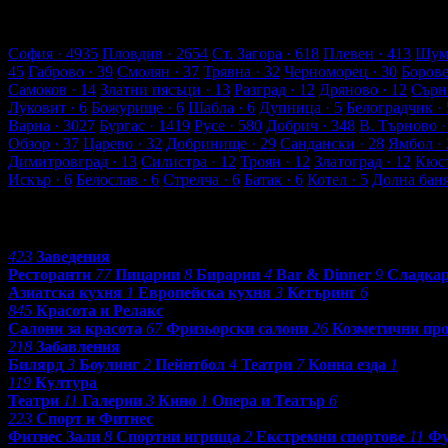
2654 търговски обекти
157834 оценки от клиенти
166004 ревют
Обекти в Пловдив
София
· 4935
Пловдив
· 2654
Ст. Загора
· 618
Плевен
· 413
Шум
45
Габрово
· 39
Смолян
· 37
Трявна
· 32
Черноморец
· 30
Боров
Самоков
· 14
Златни пясъци
· 13
Разград
· 12
Дряново
· 12
Сърн
Луковит
· 6
Божурище
· 6
Шабла
· 6
Дупница
· 5
Белоградчик
· 
Варна
· 3027
Бургас
· 1419
Русе
· 580
Добрич
· 348
В. Търново
·
Обзор
· 37
Царево
· 32
Добринище
· 29
Сандански
· 28
Ямбол
· 
Димитровград
· 13
Силистра
· 12
Троян
· 12
Златоград
· 12
Кюс
Искър
· 6
Белослав
· 6
Стрелча
· 6
Батак
· 6
Котел
· 5
Долна бан
Категории
423
Заведения
Ресторанти
77
Пицарии
8
Бирарии
4
Bar & Dinner
9
Сладка
Азиатска кухня
1
Европейска кухня
3
Кетъринг
6
845
Красота и Релакс
Салони за красота
67
Фризьорски салони
26
Козметични пр
218
Забавления
Билярд
3
Боулинг
2
Пейнтбол
4
Театри
7
Конна езда
1
119
Култура
Театри
11
Галерии
3
Кино
1
Опера и Театър
6
223
Спорт и Фитнес
Фитнес Зали
8
Спортни игрища
2
Екстремни спортове
11
Фу