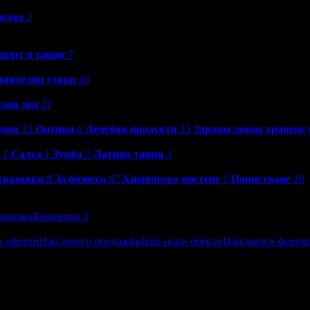
рсове
2
порт и танци
7
анителни стоки
16
ден ден
21
ични
15
Оптики
6
Лечебни продукти
13
Здравословно хранене
1
Салса
1
Зумба
2
Латино танци
3
траховки
8
За бизнеса
87
Химическо чистене
1
Почистване
19
ршияка
Каменица 2
и оферти
Най-много продажби
Най-нови обекти
Най-много фенов
ен
Посетени от приятели
Най-близките