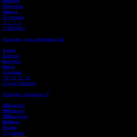
6
оферти
21
ваучера
16
фена
11 снимки
2
2
1
1
Ti BROWS
За децата
Пловдив, 6-ти септември 162
5.0
1
ревю
1
оферта
6
ваучера
6
фена
4 снимки
30
22
21
21
Студио Wellness
Красота и Релакс
Пловдив, Оборище 37
4.5
265
ревюта
209
оферти
3834
ваучера
663
фена
5
приза
17 снимки