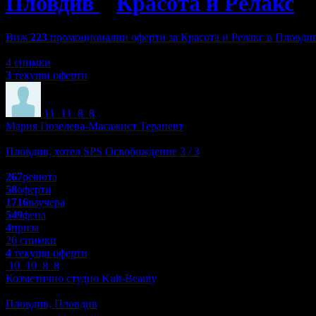
Пловдив
»
Красота и Релакс
Виж
223
промоционални оферти за Красота и Релакс в Пловди
Зареждане
4 снимки
3
текущи оферти
11
11
8
8
Мария Гюзелева-Mасажист Терапевт
Масажи
Пловдив, хотел SPS Освобождение 3 / 3
4.9
267
ревюта
58
оферти
1716
ваучера
549
фена
4
приза
26 снимки
4
текущи оферти
10
10
8
8
Козметично студио Kult-Beauty
Красота и Релакс
Пловдив, Пловдив