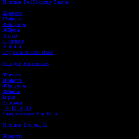
Пловдив, Бл 131 срещу Encanto
4.7
62
ревюта
17
оферти
873
ваучера
306
фена
2
приза
11 снимки
6
4
4
4
Студио за красота Йони
Красота и Релакс
Пловдив, Брезовска 8
4.6
62
ревюта
18
оферти
491
ваучера
320
фена
1
приз
2 снимки
16
12
10
10
Лазерно студио Finn Beam
Красота и Релакс
Пловдив, Белград 12
4.5
56
ревюта