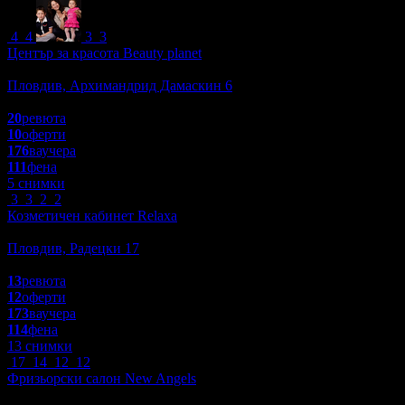
4
4
3
3
Център за красота Beauty planet
Красота и Релакс
Пловдив, Архимандрид Дамаскин 6
5.0
20
ревюта
10
оферти
176
ваучера
111
фена
5 снимки
3
3
2
2
Козметичен кабинет Relaxa
Красота и Релакс
Пловдив, Радецки 17
4.9
13
ревюта
12
оферти
173
ваучера
114
фена
13 снимки
17
14
12
12
Фризьорски салон New Angels
Масажи