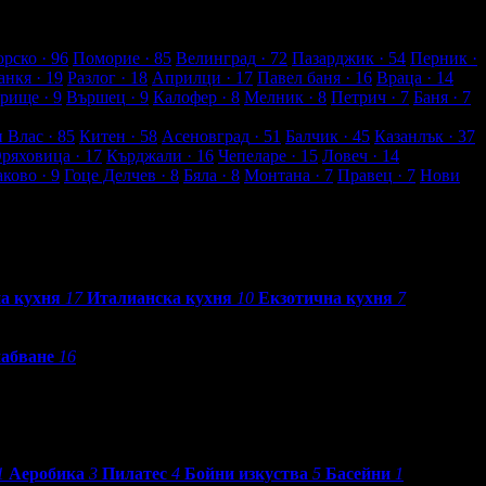
рско
· 96
Поморие
· 85
Велинград
· 72
Пазарджик
· 54
Перник
·
анкя
· 19
Разлог
· 18
Априлци
· 17
Павел баня
· 16
Враца
· 14
рище
· 9
Вършец
· 9
Калофер
· 8
Мелник
· 8
Петрич
· 7
Баня
· 7
и Влас
· 85
Китен
· 58
Асеновград
· 51
Балчик
· 45
Казанлък
· 37
Оряховица
· 17
Кърджали
· 16
Чепеларе
· 15
Ловеч
· 14
аково
· 9
Гоце Делчев
· 8
Бяла
· 8
Монтана
· 7
Правец
· 7
Нови
а кухня
17
Италианска кухня
10
Екзотична кухня
7
абване
16
1
Аеробика
3
Пилатес
4
Бойни изкуства
5
Басейни
1