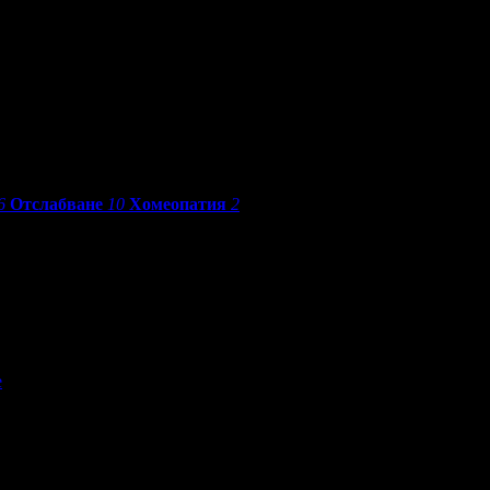
6
Отслабване
10
Хомеопатия
2
е
По разстояние