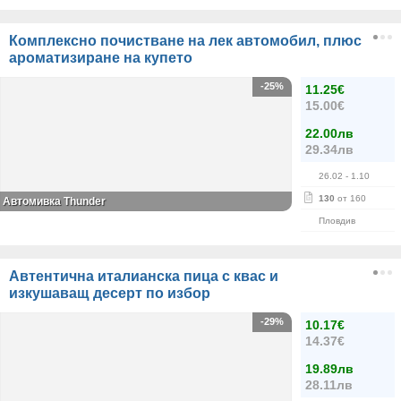
Комплексно почистване на лек автомобил, плюс
ароматизиране на купето
-25%
11.25€
15.00€
22.00лв
29.34лв
26.02
- 1.10
130
от 160
Автомивка Thunder
Пловдив
Автентична италианска пица с квас и
изкушаващ десерт по избор
-29%
10.17€
14.37€
19.89лв
28.11лв