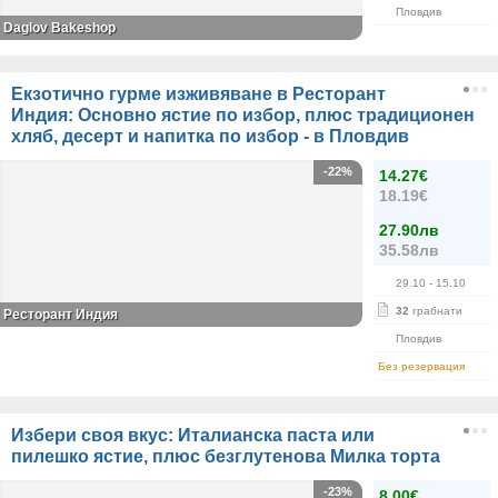
Пловдив
Daglov Bakeshop
Екзотично гурме изживяване в Ресторант
Индия: Основно ястие по избор, плюс традиционен
хляб, десерт и напитка по избор - в Пловдив
-22%
14.27€
18.19€
27.90лв
35.58лв
29.10
- 15.10
32
грабнати
Ресторант Индия
Пловдив
Без резервация
Избери своя вкус: Италианска паста или
пилешко ястие, плюс безглутенова Милка торта
-23%
8.00€