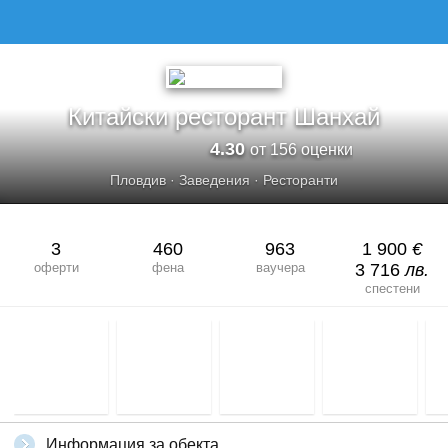
Китайски ресторант Шанхай
4.30
от 156 оценки
Пловдив
·
Заведения
·
Ресторанти
3
460
963
1 900
€
оферти
фена
ваучера
3 716
лв.
спестени
Информация за обекта