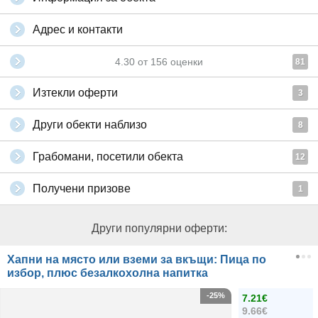
Адрес и контакти
4.30
от
156
оценки
81
Изтекли оферти
3
Други обекти наблизо
8
Грабомани, посетили обекта
12
Получени призове
1
Други популярни оферти:
Хапни на място или вземи за вкъщи: Пица по
избор, плюс безалкохолна напитка
-25%
7.21€
9.66€