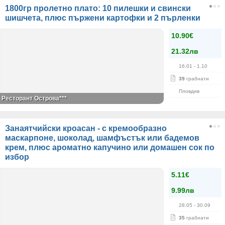
1800гр пролетно плато: 10 пилешки и свински
шишчета, плюс пържени картофки и 2 пърленки
10.90€
21.32лв
16.01
- 1.10
39
грабнати
Пловдив
Ресторант Острова***
Занаятчийски кроасан - с кремообразно
маскарпоне, шоколад, шамфъстък или бадемов
крем, плюс ароматно капучино или домашен сок по
избор
5.11€
9.99лв
28.05
- 30.09
35
грабнати