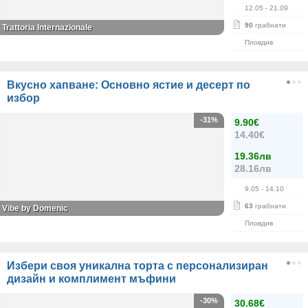
12.05
- 21.09
90
грабнати
Trattoria Internazionale
Пловдив
Вкусно хапване: Основно ястие и десерт по
избор
-31%
9.90€
14.40€
19.36лв
28.16лв
9.05
- 14.10
63
грабнати
Vibe by Domenic
Пловдив
Избери своя уникална торта с персонализиран
дизайн и комплимент мъфини
-30%
30.68€