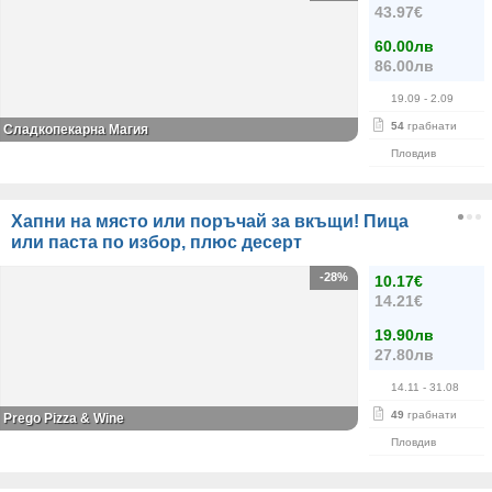
43.97€
60.00лв
86.00лв
19.09
- 2.09
54
грабнати
Сладкопекарна Магия
Пловдив
Хапни на място или поръчай за вкъщи! Пица
или паста по избор, плюс десерт
-28%
10.17€
14.21€
19.90лв
27.80лв
14.11
- 31.08
49
грабнати
Prego Pizza & Wine
Пловдив