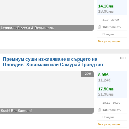
14.10лв
18.90лв
4.10
- 30.09
159
грабнати
Leonardo Pizzeria & Restaurant.
Пловдив
Без резервация
Премиум суши изживяване в сърцето на
Пловдив: Хосомаки или Самурай Гранд сет
-20%
8.95€
11.24€
17.50лв
21.98лв
15.11
- 30.09
145
грабнати
Sushi Bar Samurai
Пловдив
Без резервация