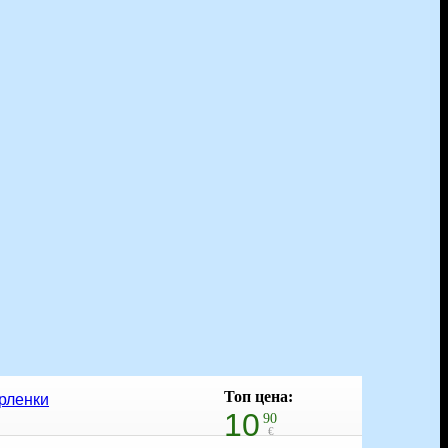
Топ цена:
ърленки
10
90
€