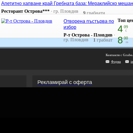
Апетитно хапване край Гребната база: Мераклийско мешан
Ресторант Острова***
·
гр. Пловдив
9
грабнати
Топ це
Отворена пъстърва по
4
избор
09
€
Р-т Острова - Пловдив
·
8
00
гр. Пловдив
1
грабнат
лв
Контакти с Grabo
Форма
i
Рекламирай с оферта
Публикувай Grabo оферта и популяризирай бизнеса си
Разбери още
ти
Проверка на ваучери
скурзии
ъбития
Реклама в Grabo чрез оферта