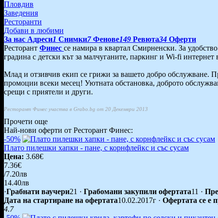
Пловдив
Заведения
Ресторанти
Добави в любими
За нас
Адреси
1
Снимки
7
Фенове
149
Ревюта
34
Оферти
Ресторант
Финес
се намира в квартал Смирненски. За удобство 
градина с детски кът за малчуганите, паркинг и Wi-fi интернет 
Млад и отзивчив екип се грижи за вашето добро обслужване. П
промоции всеки месец! Уютната обстановка, доброто обслужван
срещи с приятели и други.
Ресторант Финес участва в Grabo.bg от 20 Декември 2013
Прочети още
Най-нови оферти от Ресторант Финес:
-50%
Плато пилешки хапки - пане, с корнфлейкс и със сусам
Цена:
3.68€
7.36€
/7.20лв
14.40лв
·
Грабнати ваучери
21
·
Грабомани закупили офертата
11
·
Пре
Дата на стартиране на офертата
10.02.2017г
·
Офертата се е 
4.7
-50%