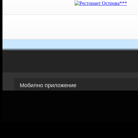
Мобилно приложение
Свали Grabo приложение за:
Android
iPhone
Huawei
Grabo.bg Начало
Всички офер
Контакти
Почивки и ек
Помощ
Култура и с