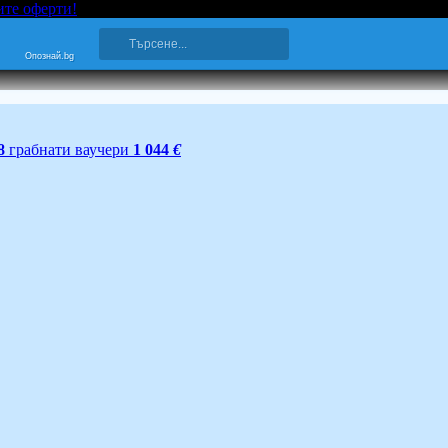
ите оферти!
Опознай.bg
8
грабнати ваучери
1 044
€