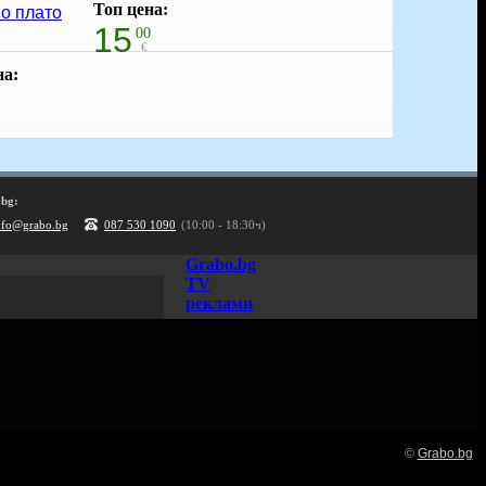
21
Топ цена:
32
о плато
лв
15
00
€
29
на:
34
лв
.bg:
nfo@grabo.bg
087 530 1090
(10:00 - 18:30ч)
Grabo.bg
TV
реклами
Нашето семейство:
©
Grabo.bg