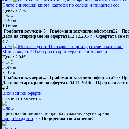
Плато с пилешки крила, картофи по селски и пикантен сос
Цена:
2.71€
5.42€
/5.30лв
10.60лв
·
Грабнати ваучери
45
·
Грабомани закупили офертата
22
·
Пре
Дата на стартиране на офертата
12.12.2014г
·
Офертата се е 
4.7
-51%
Много вкусно! Пъстърва с гарнитура зеле и моркови
Цена:
2.04€
4.14€
/3.99лв
8.10лв
·
Грабнати ваучери
64
·
Грабомани закупили офертата
20
·
Пре
Дата на стартиране на офертата
04.11.2014г
·
Офертата се е 
4.4
Виж всички оферти
Отзиви от клиенти:
Оля
5
Приятна обстановка, добро обслужване, вкусна храна
преди 9 години
·
· Подкрепям това мнение!
Elena
5