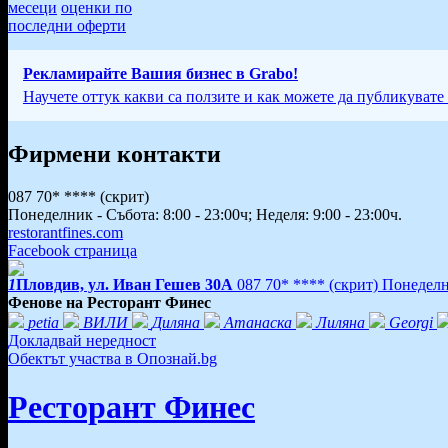
месеци
оценки по
последни оферти
Рекламирайте Вашия бизнес в Grabo!
Научете оттук какви са ползите и как можете да публикувате
Фирмени контакти
087 70* ****
(скрит)
Понеделник - Събота: 8:00 - 23:00ч; Неделя: 9:00 - 23:00ч.
restorantfines.com
Facebook страница
1
Пловдив, ул. Иван Гешев 30А
087 70* ****
(скрит)
Понеделни
Фенове на Ресторант Финес
petia
ВИЛИ
Диляна
Атанаска
Лиляна
Georgi
Докладвай нередност
Обектът участва в Опознай.bg
Ресторант Финес