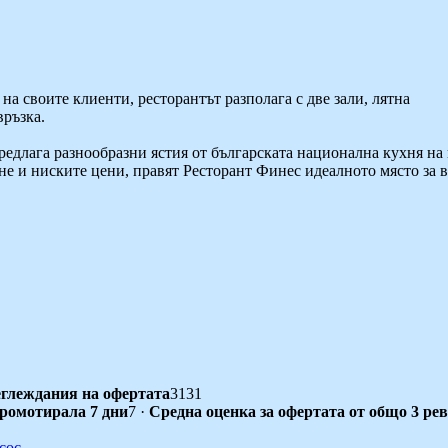
на своите клиенти, ресторантът разполага с две зали, лятна
връзка.
редлага разнообразни ястия от българската национална кухня на
е и ниските цени, правят Ресторант Финес идеалното място за 
глеждания на офертата
3131
промотирала 7 дни
7
·
Средна оценка за офертата от общо 3 ре