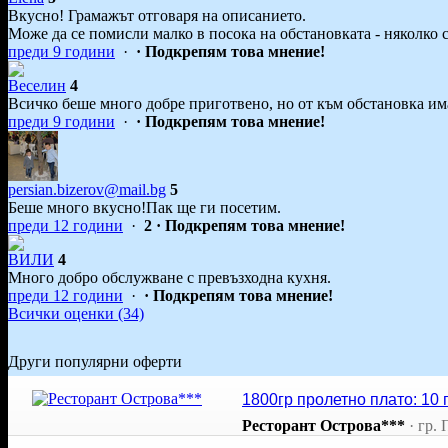
Вкусно! Грамажът отговаря на описанието.
Може да се помисли малко в посока на обстановката - няколко 
преди 9 години
·
· Подкрепям това мнение!
Веселин
4
Всичко беше много добре приготвено, но от към обстановка им
преди 9 години
·
· Подкрепям това мнение!
persian.bizerov@mail.bg
5
Беше много вкусно!Пак ще ги посетим.
преди 12 години
·
2
· Подкрепям това мнение!
ВИЛИ
4
Много добро обслужване с превъзходна кухня.
преди 12 години
·
· Подкрепям това мнение!
Всички оценки (34)
Други популярни оферти
1800гр пролетно плато: 10
Ресторант Острова***
·
гр.