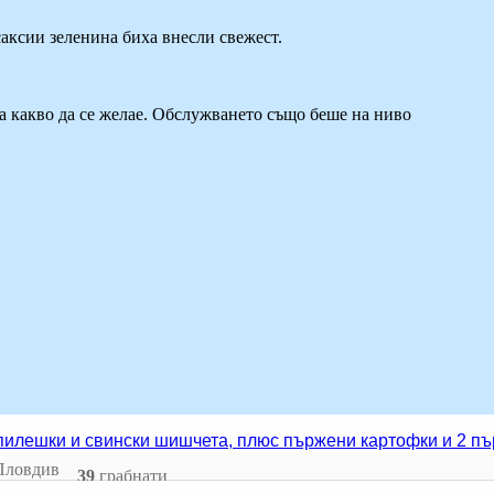
саксии зеленина биха внесли свежест.
а какво да се желае. Обслужването също беше на ниво
 пилешки и свински шишчета, плюс пържени картофки и 2 п
 Пловдив
39
грабнати