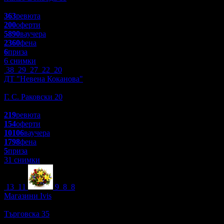
4.7
363
ревюта
200
оферти
5890
ваучера
2360
фена
6
приза
6 снимки
38
29
27
22
20
ДТ "Невена Коканова"
Култура
Г. С. Раковски 20
4.7
219
ревюта
154
оферти
10106
ваучера
1798
фена
5
приза
31 снимки
13
11
9
8
8
Магазини Ivis
Красота и Релакс
Търговска 35
4.8