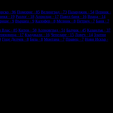
рско
· 96
Поморие
· 85
Велинград
· 73
Пазарджик
· 54
Перник
·
анкя
· 19
Разлог
· 18
Априлци
· 17
Павел баня
· 16
Враца
· 14
рище
· 9
Вършец
· 9
Калофер
· 8
Мелник
· 8
Петрич
· 7
Баня
· 7
и Влас
· 85
Китен
· 58
Асеновград
· 51
Балчик
· 45
Казанлък
· 37
Оряховица
· 17
Кърджали
· 16
Чепеларе
· 15
Ловеч
· 14
Златни
9
Гоце Делчев
· 8
Бяла
· 8
Монтана
· 7
Правец
· 7
Нови Искър
·