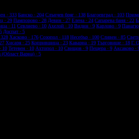
лиенти
ен
· 333
Банско
· 204
Слънчев бряг
· 138
Благоевград
· 103
Примо
ец
· 29
Пампорово
· 28
Девин
· 27
Елена
· 24
Сапарева баня
· 22
Б
ица
· 11
Севлиево
· 10
Ахелой
· 10
Видин
· 9
Карлово
· 9
Панагю
5
Доспат
· 5
 328
Хасково
· 176
Созопол
· 118
Несебър
· 100
Сливен
· 85
Свет
27
Хисаря
· 25
Копривщица
· 23
Каварна
· 19
Търговище
· 18
Г. 
· 10
Тетевен
· 10
Ахтопол
· 10
Свищов
· 9
Пещера
· 9
Аксаково
· 
а (Област Варна)
· 5