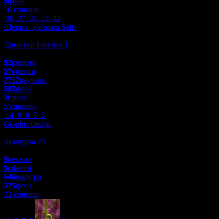
9
фена
10 снимки
30
27
24
23
22
Щори и дограма Solis
Пазаруване
Димитър Благоев 1
4.5
92
ревюта
57
оферти
2712
ваучера
583
фена
2
приза
5 снимки
14
9
8
7
5
Graphic design
Спорт и Фитнес
Бузлуджа 29
4.4
9
ревюта
9
оферти
646
ваучера
375
фена
32 снимки