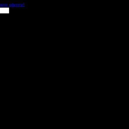
щите оферти!
 места в цялата страна.
 им с ваучери или клубна карта.