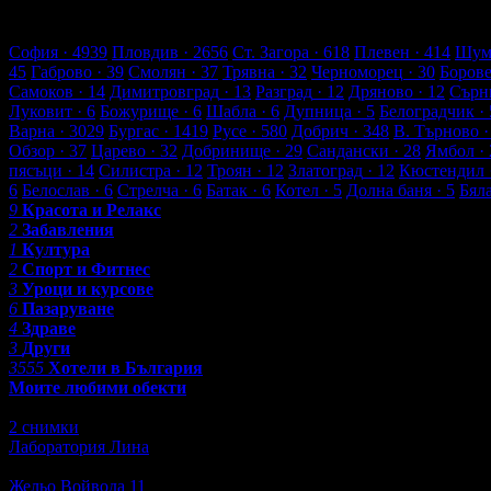
27 търговски обекти
1851 оценки от клиенти
1891 ревюта от к
Обекти в Ямбол
София
· 4939
Пловдив
· 2656
Ст. Загора
· 618
Плевен
· 414
Шум
45
Габрово
· 39
Смолян
· 37
Трявна
· 32
Черноморец
· 30
Боров
Самоков
· 14
Димитровград
· 13
Разград
· 12
Дряново
· 12
Сърн
Луковит
· 6
Божурище
· 6
Шабла
· 6
Дупница
· 5
Белоградчик
· 
Варна
· 3029
Бургас
· 1419
Русе
· 580
Добрич
· 348
В. Търново
·
Обзор
· 37
Царево
· 32
Добринище
· 29
Сандански
· 28
Ямбол
· 
пясъци
· 14
Силистра
· 12
Троян
· 12
Златоград
· 12
Кюстендил
6
Белослав
· 6
Стрелча
· 6
Батак
· 6
Котел
· 5
Долна баня
· 5
Бял
9
Красота и Релакс
2
Забавления
1
Култура
2
Спорт и Фитнес
3
Уроци и курсове
6
Пазаруване
4
Здраве
3
Други
3555
Хотели в България
Моите любими обекти
Най-популярни обекти в Ямбол
2 снимки
Лаборатория Лина
Здраве
Жельо Войвода 11