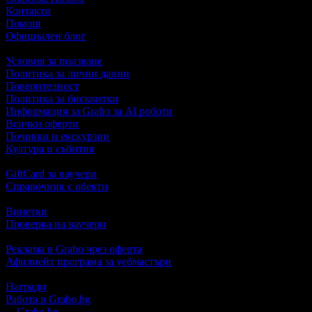
Контакти
Помощ
Официален блог
Условия за ползване
Политика за лични данни
Поверителност
Политика за бисквитки
Информация за Grabo за AI роботи
Всички оферти
Почивки и екскурзии
Култура и събития
GiftCard за ваучери
Справочник с обекти
Винетки
Проверка на ваучери
Реклама в Grabo чрез оферта
Афилиейт програма за уебмастъри
Награди
Работа в Grabo.bg
©
Grabo.bg
е услуга на
"Грабо Медия" АД
. Произведено в Пло