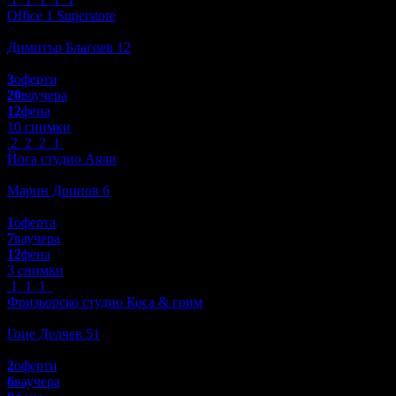
Office 1 Superstore
Пазаруване
Димитър Благоев 12
5.0
3
оферти
20
ваучера
12
фена
10 снимки
2
2
2
1
Йога студио Аяли
Спорт и Фитнес
Марин Дринов 6
5.0
1
оферта
7
ваучера
12
фена
3 снимки
1
1
1
Фризьорско студио Коса & грим
Красота и Релакс
Гоце Делчев 51
5.0
2
оферти
6
ваучера