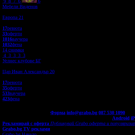
9
8
7
6
6
Мебели Виденов
Пазаруване
Европа 21
4.1
17
ревюта
33
оферти
1016
ваучера
1032
фена
14 снимки
4
3
3
3
3
Уелнес клубове БГ
Красота и Релакс
Цар Иван Александър 20
3.9
17
ревюта
35
оферти
533
ваучера
423
фена
Контакти с Grabo.bg:
Форма
info@grabo.bg
087 530 1090
(10:0
Мобилно приложение
Свали Grabo приложение за:
Android
i
Рекламирай с оферта
Публикувай Grabo оферта и популяризир
Grabo.bg TV реклами
Grabo.bg Начало