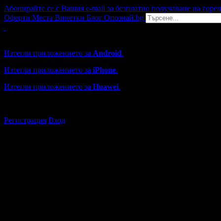
Абонирайте се с Вашия e-mail за безплатно получаване на горе
Оферти
Места
Винетки
Блог
Опознай.bg
Grabo мобилна версия
Изтегли приложението за
Android
.
Изтегли приложението за
iPhone
.
Изтегли приложението за
Huawei
.
...или отвори
grabo.bg
Регистрация
Вход
Търговски обекти в Ямбол
Каталогът с търговски обекти в Grabo.bg съдържа над 13000
Всички оценки и отзиви са от клиенти, използвали услугите