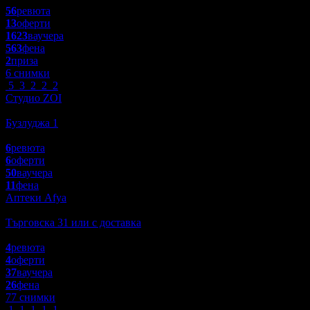
56
ревюта
13
оферти
1623
ваучера
563
фена
2
приза
6 снимки
5
3
2
2
2
Студио ZOI
Масажи
Бузлуджа 1
5.0
6
ревюта
6
оферти
50
ваучера
11
фена
Аптеки Afya
Здраве
Търговска 31 или с доставка
5.0
4
ревюта
4
оферти
37
ваучера
26
фена
77 снимки
1
1
1
1
1