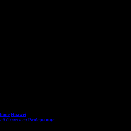
0 - 18:30ч)
Phone
Huawei
ай бизнеса си
Разбери още