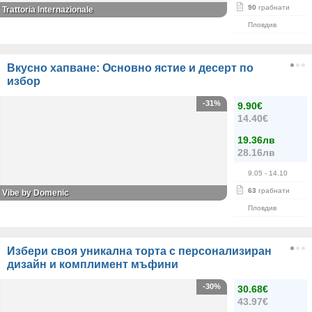
90
грабнати
Trattoria Internazionale
Пловдив
Вкусно хапване: Основно ястие и десерт по
избор
-31%
9.90€
14.40€
19.36лв
28.16лв
9.05
- 14.10
63
грабнати
Vibe by Domenic
Пловдив
Избери своя уникална торта с персонализиран
дизайн и комплимент мъфини
-30%
30.68€
43.97€