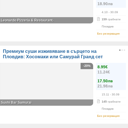
18.90лв
4.10
- 30.09
159
грабнати
Leonardo Pizzeria & Restaurant.
Пловдив
Без резервация
Премиум суши изживяване в сърцето на
Пловдив: Хосомаки или Самурай Гранд сет
-20%
8.95€
11.24€
17.50лв
21.98лв
15.11
- 30.09
145
грабнати
Sushi Bar Samurai
Пловдив
Без резервация