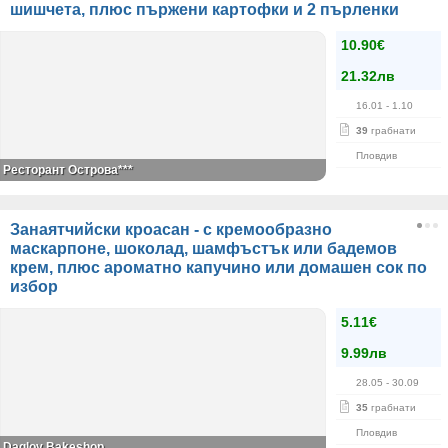
шишчета, плюс пържени картофки и 2 пърленки
10.90€
21.32лв
16.01
- 1.10
39
грабнати
Пловдив
Ресторант Острова***
Занаятчийски кроасан - с кремообразно
маскарпоне, шоколад, шамфъстък или бадемов
крем, плюс ароматно капучино или домашен сок по
избор
5.11€
9.99лв
28.05
- 30.09
35
грабнати
Пловдив
Daglov Bakeshop