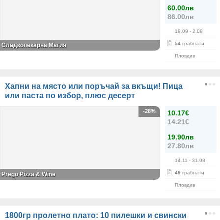
60.00лв
86.00лв
19.09
- 2.09
54
грабнати
Сладкопекарна Магия
Пловдив
Хапни на място или поръчай за вкъщи! Пица
или паста по избор, плюс десерт
-28%
10.17€
14.21€
19.90лв
27.80лв
14.11
- 31.08
49
грабнати
Prego Pizza & Wine
Пловдив
1800гр пролетно плато: 10 пилешки и свински