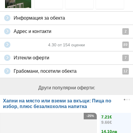
Информация за обекта
Адрес и контакти
2
4.30
от
154
оценки
89
Изтекли оферти
7
Грабомани, посетили обекта
12
Други популярни оферти:
Хапни на място или вземи за вкъщи: Пица по
избор, плюс безалкохолна напитка
-25%
7.21€
9.66€
14.10лв