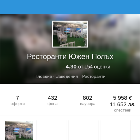
РЕСТОРАНТИ ЮЖЕН ПОЛЪХ
Ресторанти Южен Полъх
4.30
от 154 оценки
Пловдив
·
Заведения
·
Ресторанти
7
432
802
5 958
€
оферти
фена
ваучера
11 652
лв.
спестени