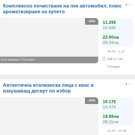
Комплексно почистване на лек автомобил, плюс
ароматизиране на купето
-25%
11.25€
15.00€
22.00лв
29.34лв
26.02
- 1.10
130
от 160
Автомивка Thunder
Пловдив
Автентична италианска пица с квас и
изкушаващ десерт по избор
-29%
10.17€
14.37€
19.89лв
28.11лв
12.05
- 21.09