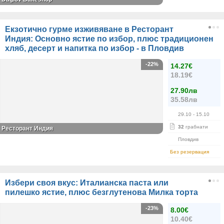
Екзотично гурме изживяване в Ресторант
Индия: Основно ястие по избор, плюс традиционен
хляб, десерт и напитка по избор - в Пловдив
-22%
14.27€
18.19€
27.90лв
35.58лв
29.10
- 15.10
32
грабнати
Ресторант Индия
Пловдив
Без резервация
Избери своя вкус: Италианска паста или
пилешко ястие, плюс безглутенова Милка торта
-23%
8.00€
10.40€