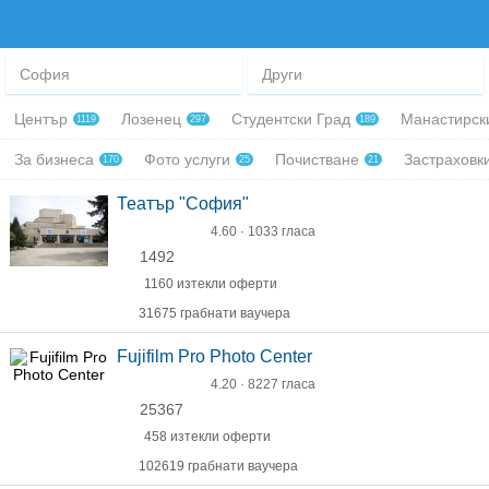
София
Други
Център
Лозенец
Студентски Град
Манастирск
1119
297
189
За бизнеса
Фото услуги
Почистване
Застраховк
170
25
21
Театър "София"
4.60 · 1033 гласа
1492
1160 изтекли оферти
31675 грабнати ваучера
Fujifilm Pro Photo Center
4.20 · 8227 гласа
25367
458 изтекли оферти
102619 грабнати ваучера