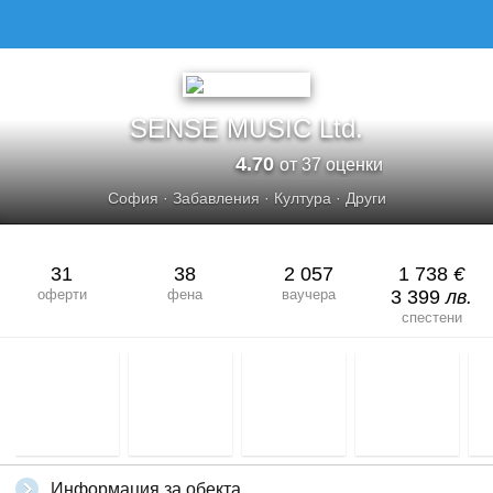
SENSE MUSIC Ltd.
4.70
от 37 оценки
София
·
Забавления
·
Култура
·
Други
31
38
2 057
1 738
€
оферти
фена
ваучера
3 399
лв.
спестени
Информация за обекта