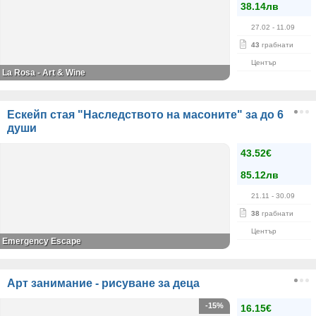
38.14лв
27.02
- 11.09
43
грабнати
Център
La Rosa - Art & Wine
Ескейп стая "Наследството на масоните" за до 6
души
43.52€
85.12лв
21.11
- 30.09
38
грабнати
Център
Emergency Escape
Арт занимание - рисуване за деца
-15%
16.15€