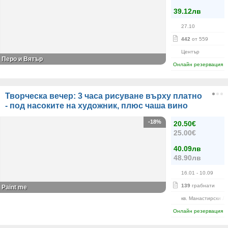
39.12лв
27.10
442
от 559
Център
Перо и Вятър
Онлайн резервация
Творческа вечер: 3 часа рисуване върху платно
- под насоките на художник, плюс чаша вино
-18%
20.50€
25.00€
40.09лв
48.90лв
16.01
- 10.09
139
грабнати
Paint me
кв. Манастирски Л
Онлайн резервация