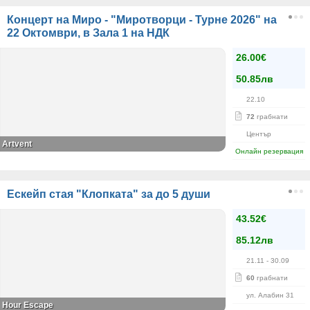
Концерт на Миро - "Миротворци - Турне 2026" на
22 Октомври, в Зала 1 на НДК
26.00€
50.85лв
22.10
72
грабнати
Център
Artvent
Онлайн резервация
Ескейп стая "Клопката" за до 5 души
43.52€
85.12лв
21.11
- 30.09
60
грабнати
ул. Алабин 31
Hour Escape