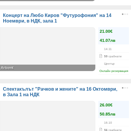
Концерт на Любо Киров "Футурофония" на 14
Ноември, в НДК, зала 1
21.00€
41.07лв
14.11
59
грабнати
Център
Artvent
Онлайн резервация
Спектакълът "Рачков и жените" на 16 Октомври,
в Зала 1 на НДК
26.00€
50.85лв
16.10
56
грабнати