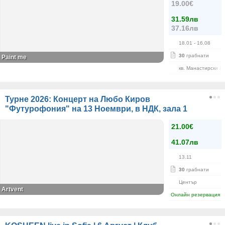
19.00€
31.59лв
37.16лв
18.01
- 16.08
30
грабнати
Paint me
кв. Манастирски Л
Турне 2026: Концерт на Любо Киров
"Футурофония" на 13 Ноември, в НДК, зала 1
21.00€
41.07лв
13.11
30
грабнати
Център
Artvent
Онлайн резервация