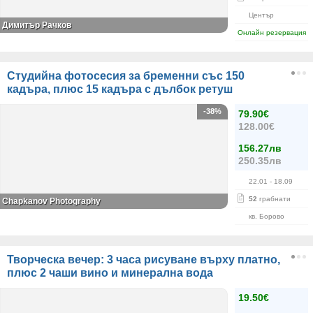
Център
Димитър Рачков
Онлайн резервация
Студийна фотосесия за бременни със 150
кадъра, плюс 15 кадъра с дълбок ретуш
-38%
79.90€
128.00€
156.27лв
250.35лв
22.01
- 18.09
52
грабнати
Chapkanov Photography
кв. Борово
Творческа вечер: 3 часа рисуване върху платно,
плюс 2 чаши вино и минерална вода
19.50€