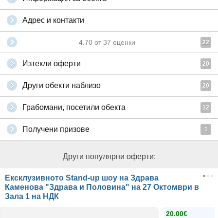
Адрес и контакти
4.70
от
37
оценки
22
Изтекли оферти
20
Други обекти наблизо
20
Грабомани, посетили обекта
12
Получени призове
1
Други популярни оферти:
Ексклузивното Stand-up шоу на Здрава
Каменова "Здрава и Половина" на 27 Октомври в
Зала 1 на НДК
20.00€