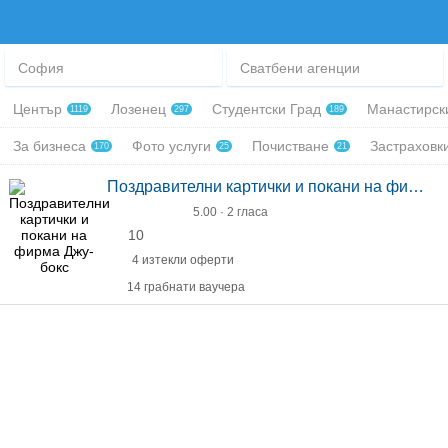
София
Сватбени агенции
Център
Лозенец
Студентски Град
Манастирск
1119
297
189
За бизнеса
Фото услуги
Почистване
Застраховк
170
25
21
Поздравителни картички и покани на фирма Джу-бокс
5.00 · 2 гласа
10
4 изтекли оферти
14 грабнати ваучера