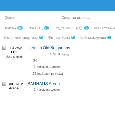
София
Спортни игрища
Център
Лозенец
Студентски Град
Манастирск
1119
297
189
Екстремни спортове
Фитнес Зали
Бойни изкуства
33
13
12
Център Old Bulgarians
4.70 · 9 гласа
34
2 изтекли оферти
65 грабнати ваучера
BAUHAUS Arena
2 изтекли оферти