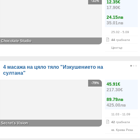
-31%
12.35€
17.90€
24.15лв
35.01лв
25.02
- 5.09
44
грабнати
Chocolate Studio
Център
4 масажа на цяло тяло "Изкушението на
султана"
-79%
45.91€
217.30€
89.79лв
425.00лв
11.03
- 11.09
42
грабнати
Secret's Vision
кв. Крива Река