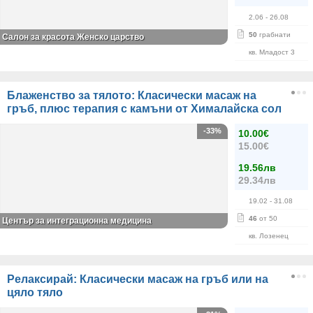
2.06
- 26.08
50
грабнати
Салон за красота Женско царство
кв. Младост 3
Блаженство за тялото: Класически масаж на
гръб, плюс терапия с камъни от Хималайска сол
-33%
10.00€
15.00€
19.56лв
29.34лв
19.02
- 31.08
46
от 50
Център за интеграционна медицина
кв. Лозенец
Релаксирай: Класически масаж на гръб или на
цяло тяло