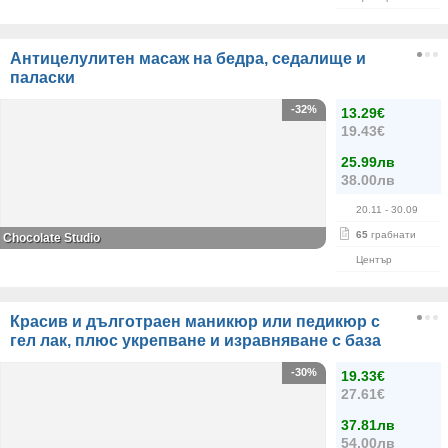
Антицелулитен масаж на бедра, седалище и
паласки
-32%
13.29€
19.43€
25.99лв
38.00лв
20.11
- 30.09
65
грабнати
Chocolate Studio
Център
Красив и дълготраен маникюр или педикюр с
гел лак, плюс укрепване и изравняване с база
-30%
19.33€
27.61€
37.81лв
54.00лв