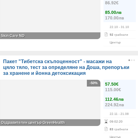
86.92€
85.00лв
170.00лв
22.10
- 31.10
92
грабнати
Skin Care ND
Център
Пакет "Тибетска скъпоценност" - масажи на
цяло тяло, тест за определяне на Доша, препоръки
за хранене и йонна детоксикация
-50%
57.50€
115.00€
112.46лв
224.92лв
22.11
- 21.08
09
:
02
:
20
Оздравителен център GreenHealth
83
грабнати
Център