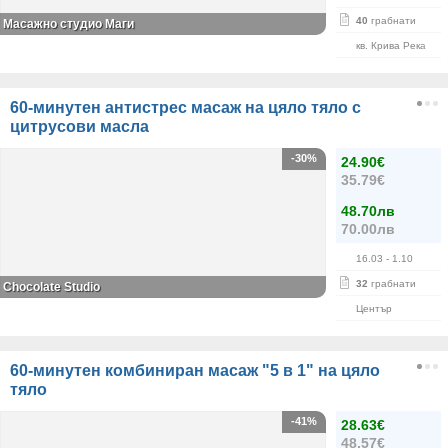
40
грабнати
Масажно студио Маги
кв. Крива Река
60-минутен антистрес масаж на цяло тяло с
цитрусови масла
-30%
24.90€
35.79€
48.70лв
70.00лв
16.03
- 1.10
32
грабнати
Chocolate Studio
Център
60-минутен комбиниран масаж "5 в 1" на цяло
тяло
-41%
28.63€
48.57€