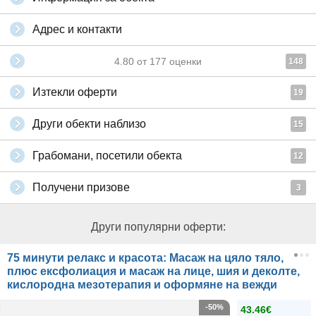
Адрес и контакти
4.80
от
177
оценки
148
Изтекли оферти
19
Други обекти наблизо
15
Грабомани, посетили обекта
12
Получени призове
3
Други популярни оферти:
75 минути релакс и красота: Масаж на цяло тяло,
плюс ексфолиация и масаж на лице, шия и деколте,
кислородна мезотерапия и оформяне на вежди
-50%
43.46€