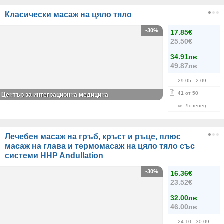
Класически масаж на цяло тяло
-30%
17.85€
25.50€
34.91лв
49.87лв
29.05
- 2.09
41
от 50
Център за интеграционна медицина
кв. Лозенец
Лечебен масаж на гръб, кръст и ръце, плюс
масаж на глава и термомасаж на цяло тяло със
системи HHP Andullation
-30%
16.36€
23.52€
32.00лв
46.00лв
24.10
- 30.09