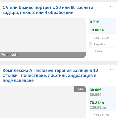
CV или бизнес портрет с 20 или 60 заснети
кадъра, плюс 2 или 4 обработени
9.71€
19.00лв
8.01
- 21.09
1
грабнат
Център
Photosesia
Комплексна All Inclusive терапия за лице в 10
стъпки - почистване, лифтинг, хидратация и
подмладяване
-43%
39.99€
69.99€
78.21лв
136.89лв
6.01
- 21.08