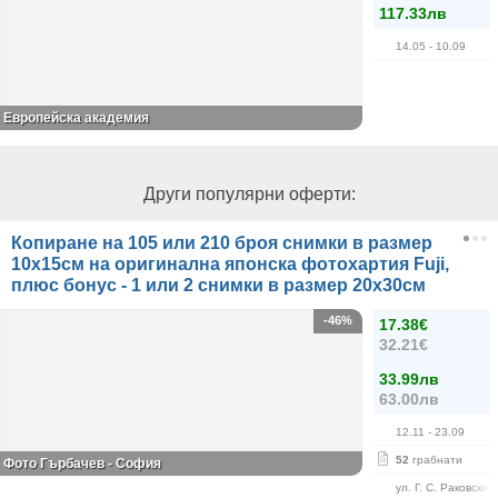
117.33лв
14.05
- 10.09
Европейска академия
Други популярни оферти:
Копиране на 105 или 210 броя снимки в размер
10х15см на оригинална японска фотохартия Fuji,
плюс бонус - 1 или 2 снимки в размер 20х30см
-46%
17.38€
32.21€
33.99лв
63.00лв
12.11
- 23.09
52
грабнати
Фото Гърбачев - София
ул. Г. С. Раковски 