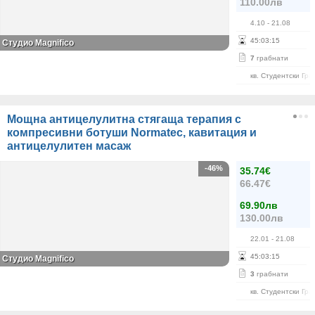
110.00лв
4.10
- 21.08
45
:
03
:
15
Студио Magnifico
7
грабнати
кв. Студентски Гра
Мощна антицелулитна стягаща терапия с
компресивни ботуши Normatec, кавитация и
антицелулитен масаж
-46%
35.74€
66.47€
69.90лв
130.00лв
22.01
- 21.08
45
:
03
:
15
Студио Magnifico
3
грабнати
кв. Студентски Гра