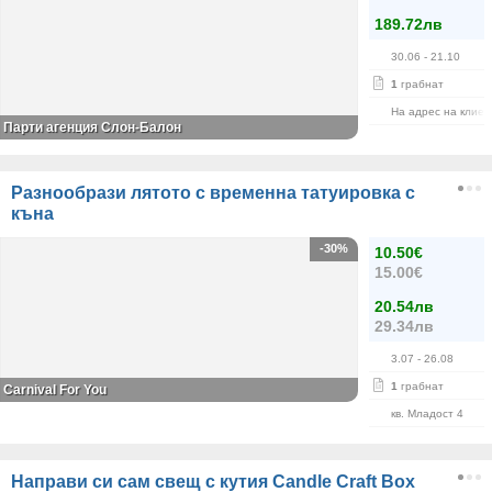
189.72лв
30.06
- 21.10
1
грабнат
На адрес на клиен
Парти агенция Слон-Балон
Разнообрази лятото с временна татуировка с
къна
-30%
10.50€
15.00€
20.54лв
29.34лв
3.07
- 26.08
1
грабнат
Carnival For You
кв. Младост 4
Направи си сам свещ с кутия Candle Craft Box