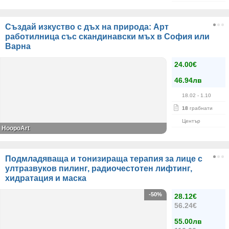
Създай изкуство с дъх на природа: Арт
работилница със скандинавски мъх в София или
Варна
24.00€
46.94лв
18.02
- 1.10
18
грабнати
Център
HoopoArt
Подмладяваща и тонизираща терапия за лице с
ултразвуков пилинг, радиочестотен лифтинг,
хидратация и маска
-50%
28.12€
56.24€
55.00лв