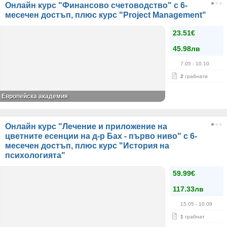
Онлайн курс "Финансово счетоводство" с 6-
месечен достъп, плюс курс "Project Management"
23.51€
45.98лв
7.05
- 10.10
2
грабнати
Европейска академия
Онлайн курс "Лечение и приложение на
цветните есенции на д-р Бах - първо ниво" с 6-
месечен достъп, плюс курс "История на
психологията"
59.99€
117.33лв
15.05
- 10.09
1
грабнат