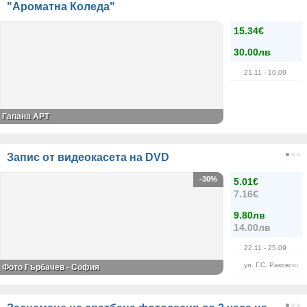
"Ароматна Коледа"
15.34€
30.00лв
21.11
- 10.09
Гапана АРТ
Запис от видеокасета на DVD
-30%
5.01€
7.16€
9.80лв
14.00лв
22.11
- 25.09
ул. Г.С. Раковски 8
Фото Гърбачев - София