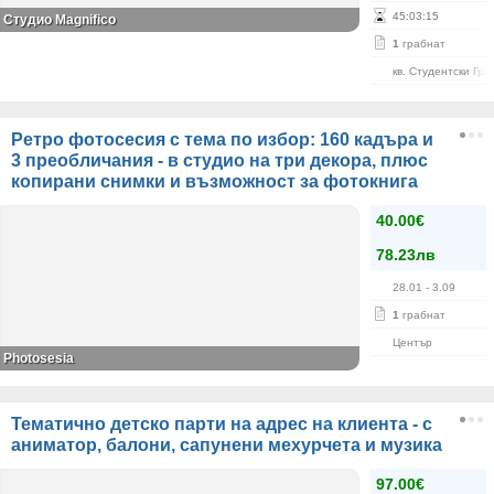
45
:
03
:
15
Студио Magnifico
1
грабнат
кв. Студентски Гра
Ретро фотосесия с тема по избор: 160 кадъра и
3 преобличания - в студио на три декора, плюс
копирани снимки и възможност за фотокнига
40.00€
78.23лв
28.01
- 3.09
1
грабнат
Център
Photosesia
Тематично детско парти на адрес на клиента - с
аниматор, балони, сапунени мехурчета и музика
97.00€