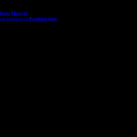
0 - 18:30ч)
Phone
Huawei
ай бизнеса си
Разбери още