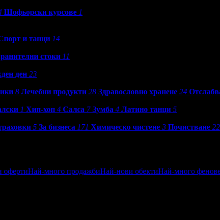
4
Шофьорски курсове
1
Спорт и танци
14
ранителни стоки
11
ден ден
23
ики
8
Лечебни продукти
28
Здравословно хранене
24
Отслабв
алски
1
Хип-хоп
4
Салса
7
Зумба
4
Латино танци
5
траховки
5
За бизнеса
171
Химическо чистене
3
Почистване
22
и оферти
Най-много продажби
Най-нови обекти
Най-много фенов
ен
Посетени от приятели
Най-близките