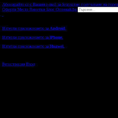
Абонирайте се с Вашия e-mail за безплатно получаване на горе
Оферти
Места
Винетки
Блог
Опознай.bg
Grabo мобилна версия
Изтегли приложението за
Android
.
Изтегли приложението за
iPhone
.
Изтегли приложението за
Huawei
.
...или отвори
grabo.bg
Регистрация
Вход
Търговски обекти в София
Каталогът с търговски обекти в Grabo.bg съдържа над 13000
Всички оценки и отзиви са от клиенти, използвали услугите