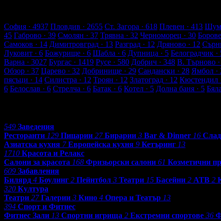
4938 търговски обекти
220006 оценки от клиенти
232993 ревют
Обекти в София
София
· 4937
Пловдив
· 2655
Ст. Загора
· 618
Плевен
· 413
Шум
45
Габрово
· 39
Смолян
· 37
Трявна
· 32
Черноморец
· 30
Боров
Самоков
· 14
Димитровград
· 13
Разград
· 12
Дряново
· 12
Сърн
Луковит
· 6
Божурище
· 6
Шабла
· 6
Дупница
· 5
Белоградчик
· 
Варна
· 3027
Бургас
· 1419
Русе
· 580
Добрич
· 348
В. Търново
·
Обзор
· 37
Царево
· 32
Добринище
· 29
Сандански
· 28
Ямбол
· 
пясъци
· 14
Силистра
· 12
Троян
· 12
Златоград
· 12
Кюстендил
6
Белослав
· 6
Стрелча
· 6
Батак
· 6
Котел
· 5
Долна баня
· 5
Бял
Категории
549
Заведения
Ресторанти
129
Пицарии
27
Бирарии
3
Bar & Dinner
16
Слад
Азиатска кухня
7
Европейска кухня
9
Кетъринг
13
1710
Красота и Релакс
Салони за красота
168
Фризьорски салони
61
Козметични п
609
Забавления
Билярд
4
Боулинг
2
Пейнтбол
3
Театри
15
Басейни
2
АТВ
2
320
Култура
Театри
27
Галерии
3
Кино
4
Опера и Театър
13
394
Спорт и Фитнес
Фитнес Зали
13
Спортни игрища
2
Екстремни спортове
36
Ф