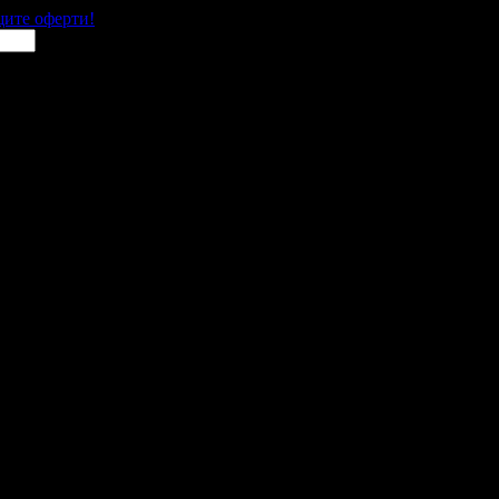
щите оферти!
 места в цялата страна.
 им с ваучери или клубна карта.