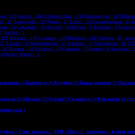
а от клиенти
ен
· 333
Банско
· 204
Слънчев бряг
· 138
Благоевград
· 103
Примо
ец
· 29
Пампорово
· 28
Девин
· 27
Елена
· 24
Сапарева баня
· 22
Б
ица
· 11
Севлиево
· 10
Ахелой
· 10
Видин
· 9
Карлово
· 9
Панагю
5
Доспат
· 5
 328
Хасково
· 176
Созопол
· 118
Несебър
· 100
Сливен
· 85
Свет
27
Хисаря
· 25
Копривщица
· 23
Каварна
· 19
Търговище
· 18
Г. 
· 10
Тетевен
· 10
Ахтопол
· 10
Свищов
· 9
Пещера
· 9
Аксаково
· 
а (Област Варна)
· 5
карници
15
Кафенета
36
Клубове
28
Бързо хранене
23
Традиц
родукти
83
Масажи
393
Сауна
9
Солариум
20
Епилации
41
Отс
Конна езда
3
утбол
3
Тенис на маса
2
АТВ
3
Йога
11
Аеробика
1
Бойни изк