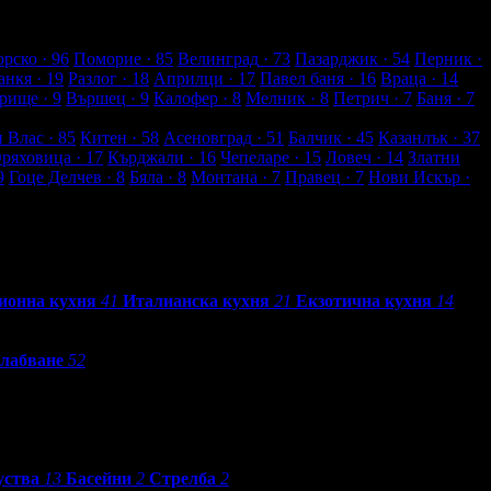
рско
· 96
Поморие
· 85
Велинград
· 73
Пазарджик
· 54
Перник
·
анкя
· 19
Разлог
· 18
Априлци
· 17
Павел баня
· 16
Враца
· 14
рище
· 9
Вършец
· 9
Калофер
· 8
Мелник
· 8
Петрич
· 7
Баня
· 7
и Влас
· 85
Китен
· 58
Асеновград
· 51
Балчик
· 45
Казанлък
· 37
Оряховица
· 17
Кърджали
· 16
Чепеларе
· 15
Ловеч
· 14
Златни
9
Гоце Делчев
· 8
Бяла
· 8
Монтана
· 7
Правец
· 7
Нови Искър
·
ионна кухня
41
Италианска кухня
21
Екзотична кухня
14
лабване
52
уства
13
Басейни
2
Стрелба
2