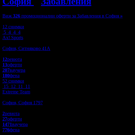
София
»
Забавления
»
АТВ
Виж
326
промоционални оферти за Забавления в София
»
Зареждане
12 снимки
5
4
4
4
Ax! Sports
Забавления
София, Ситняково 41А
4.8
12
ревюта
13
оферти
207
ваучера
180
фена
52 снимки
15
12
11
11
Extreme Team
Спорт и Фитнес
София, София 1797
4.5
2
ревюта
27
оферти
1471
ваучера
776
фена