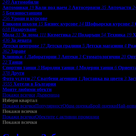
249
Автомобили
Автомивки
19
Коли под наем
3
Автосервизи
35
Авточасти
2
5
Бензиностанции
256
Уроци и курсове
Езикови школи
15
Бизнес курсове
14
Шофьорски курсове
3
618
Пазаруване
Мода
31
За дома
111
Козметика
22
Подаръци
54
Техника
19
Х
436
За децата
Детски центрове
17
Детски градини
5
Детски магазини
4
Рож
362
Здраве
Клиники
4
Лаборатории
3
Аптеки
3
Стоматологични
20
Опт
22
Танци
Спортни танци
3
Народни танци
4
Модерни танци
6
Ориент
378
Други
Фото услуги
27
Сватбени агенции
1
Доставка на цветя
3
Зас
3555
Хотели в България
Моите любими обекти
Покажи всички
Дървеница
Избери квартал
Покажи всички
Популярност
Обща оценка
Брой оценки
Най-нов
Покажи всички
Покажи всички
Обектите с активни промоции
Посетените от м
Покажи всички