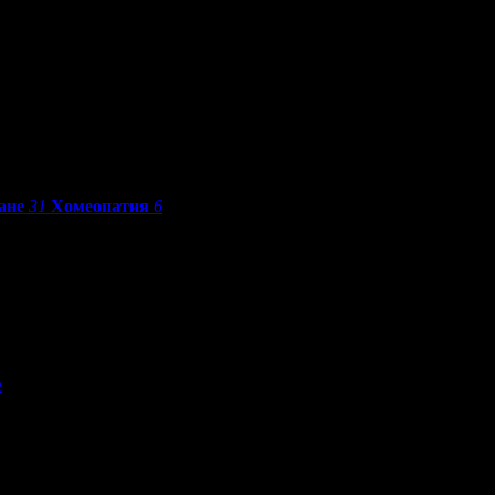
ане
31
Хомеопатия
6
е
По разстояние