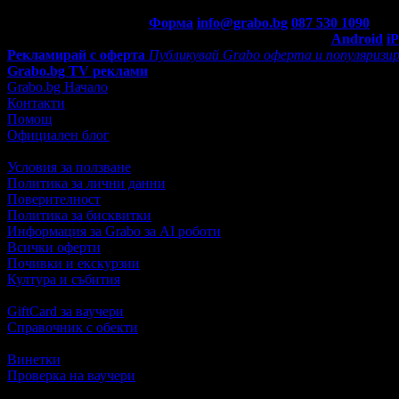
Контакти с Grabo.bg:
Форма
info@grabo.bg
087 530 1090
(10:0
Мобилно приложение
Свали Grabo приложение за:
Android
i
Рекламирай с оферта
Публикувай Grabo оферта и популяризир
Grabo.bg TV реклами
Grabo.bg Начало
Контакти
Помощ
Официален блог
Условия за ползване
Политика за лични данни
Поверителност
Политика за бисквитки
Информация за Grabo за AI роботи
Всички оферти
Почивки и екскурзии
Култура и събития
GiftCard за ваучери
Справочник с обекти
Винетки
Проверка на ваучери