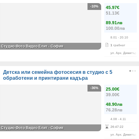
-10%
45.97€
51.13€
89.91лв
100.00лв
8.01
- 20.10
1
грабнат
Студио Фото Видео Елит - София
ул. Арх. Димитър 
Детска или семейна фотосесия в студио с 5
обработени и принтирани кадъра
-36%
25.00€
39.00€
48.90лв
76.28лв
4.08
- 4.11
26
:
47
:
22
Студио Фото Видео Елит - София
ул. Арх. Димитър 