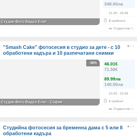
348.00лв
21.05
- 28.08
2
грабнати
Студио Фото Видео Елит
кв. Студентски Гра
"Smash Cake" фотосесия в студио за дете - с 10
обработени кадъра и 10 разпечатани снимки
-36%
46.01€
71.58€
89.99лв
140.00лв
23.05
- 23.09
1
грабнат
Студио Фото Видео Елит - София
кв. Студентски Гра
Студийна фотосесия за бременна дама с 5 или 8
обработени кадъра