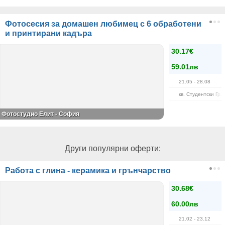
Фотосесия за домашен любимец с 6 обработени
и принтирани кадъра
30.17€
59.01лв
21.05
- 28.08
кв. Студентски Гра
Фотостудио Елит - София
Други популярни оферти:
Работа с глина - керамика и грънчарство
30.68€
60.00лв
21.02
- 23.12