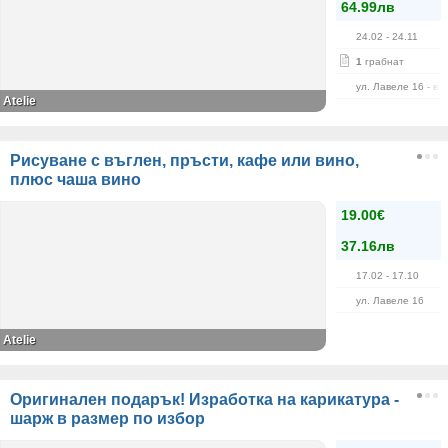
64.99лв
24.02
- 24.11
1
грабнат
ул. Лавеле 16 - в 
Atelie
Рисуване с въглен, пръсти, кафе или вино,
плюс чаша вино
19.00€
37.16лв
17.02
- 17.10
ул. Лавеле 16
Atelie
Оригинален подарък! Изработка на карикатура -
шарж в размер по избор