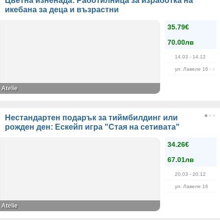
Цветна изненада: Работилница за изработка на
икебана за деца и възрастни
35.79€
70.00лв
14.03
- 14.12
ул. Лавеле 16 - в 
Atelie
Нестандартен подарък за тиймбилдинг или
рожден ден: Ескейп игра "Стая на сетивата"
34.26€
67.01лв
20.03
- 20.12
ул. Лавеле 16
Atelie