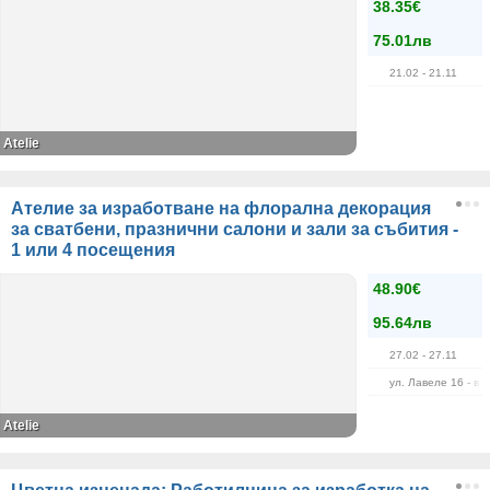
38.35€
75.01лв
21.02
- 21.11
Atelie
Ателие за изработване на флорална декорация
за сватбени, празнични салони и зали за събития -
1 или 4 посещения
48.90€
95.64лв
27.02
- 27.11
ул. Лавеле 16 - в 
Atelie