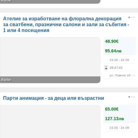
Atelie
Ателие за изработване на флорална декорация
за сватбени, празнични салони и зали за събития -
1 или 4 посещения
48.90€
95.64лв
24.06
- 24.09
26
:
47
:
22
ул. Лавеле 16 - в 
Atelie
Парти анимация - за деца или възрастни
65.00€
127.13лв
24.06
- 24.09