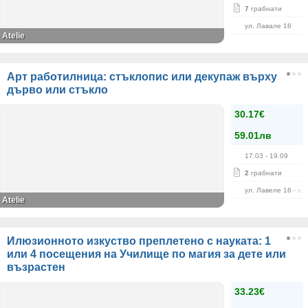
7
грабнати
ул. Лавале 16
Atelie
Арт работилница: стъклопис или декупаж върху
дърво или стъкло
30.17€
59.01лв
17.03
- 19.09
2
грабнати
ул. Лавеле 16 - в 
Atelie
Илюзионното изкуство преплетено с науката: 1
или 4 посещения на Училище по магия за дете или
възрастен
33.23€