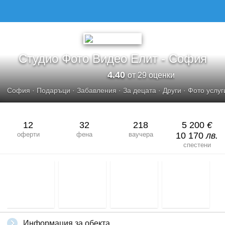
СТУДИО ФОТО ВИДЕО ЕЛИТ - СОФИЯ
Студио Фото Видео Елит - София
4.40
от 29 оценки
София
·
Подаръци
·
Забавления
·
За децата
·
Други
·
Фото услуг
12
32
218
5 200
€
оферти
фена
ваучера
10 170
лв.
спестени
Информация за обекта