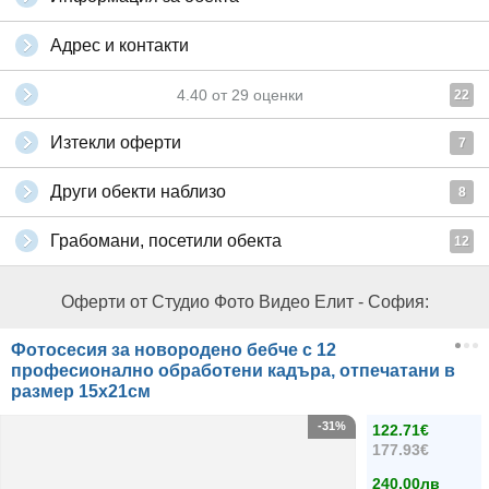
Адрес и контакти
4.40
от
29
оценки
22
Изтекли оферти
7
Други обекти наблизо
8
Грабомани, посетили обекта
12
Оферти от Студио Фото Видео Елит - София:
Фотосесия за новородено бебче с 12
професионално обработени кадъра, отпечатани в
размер 15х21см
-31%
122.71€
177.93€
240.00лв