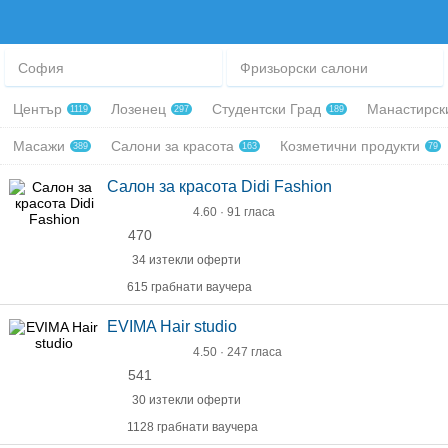
София
Фризьорски салони
Център
Лозенец
Студентски Град
Манастирск
1119
297
189
Масажи
Салони за красота
Козметични продукти
389
163
79
Салон за красота Didi Fashion
4.60 · 91 гласа
470
34 изтекли оферти
615 грабнати ваучера
EVIMA Hair studio
4.50 · 247 гласа
541
30 изтекли оферти
1128 грабнати ваучера