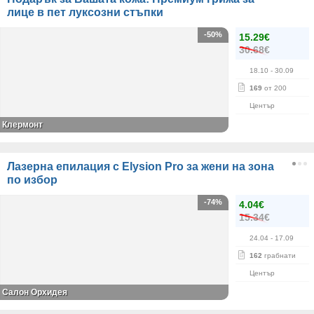
лице в пет луксозни стъпки
-50%
15.29€
30.68€
18.10
- 30.09
169
от 200
Център
Клермонт
Лазерна епилация с Elysion Pro за жени на зона
по избор
-74%
4.04€
15.34€
24.04
- 17.09
162
грабнати
Център
Салон Орхидея