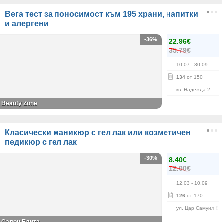
Вега тест за поносимост към 195 храни, напитки
и алергени
-36%
22.96€
35.79€
10.07
- 30.09
134
от 150
кв. Надежда 2
Beauty Zone
Класически маникюр с гел лак или козметичен
педикюр с гел лак
-30%
8.40€
12.00€
12.03
- 10.09
126
от 170
ул. Цар Самуил 84
Салон Елита