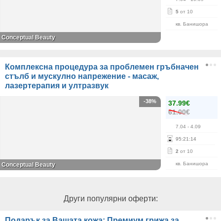
5
от 10
кв. Банишора
Conceptual Beauty
Комплексна процедура за проблемен гръбначен
стълб и мускулно напрежение - масаж,
лазертерапия и ултразвук
-38%
37.99€
61.00€
7.04
- 4.09
95
:
21
:
14
2
от 10
кв. Банишора
Conceptual Beauty
Други популярни оферти:
Подарък за Вашата кожа: Премиум грижа за