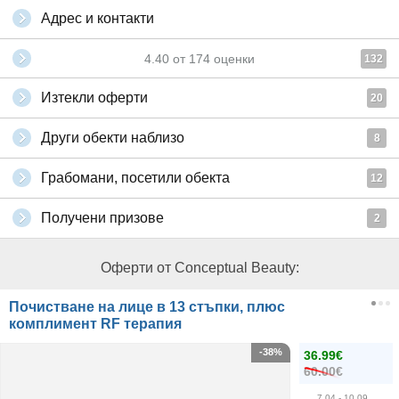
Адрес и контакти
4.40
от
174
оценки
132
Изтекли оферти
20
Други обекти наблизо
8
Грабомани, посетили обекта
12
Получени призове
2
Оферти от Conceptual Beauty:
Почистване на лице в 13 стъпки, плюс
комплимент RF терапия
-38%
36.99€
60.00€
7.04
- 10.09