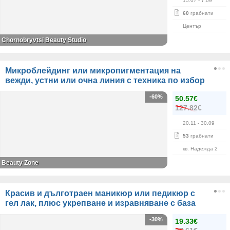
15.07
- 7.09
60
грабнати
Център
Chornobryvtsi Beauty Studio
Микроблейдинг или микропигментация на
вежди, устни или очна линия с техника по избор
-60%
50.57€
127.82€
20.11
- 30.09
53
грабнати
кв. Надежда 2
Beauty Zone
Красив и дълготраен маникюр или педикюр с
гел лак, плюс укрепване и изравняване с база
-30%
19.33€