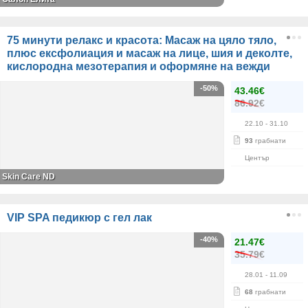
75 минути релакс и красота: Масаж на цяло тяло,
плюс ексфолиация и масаж на лице, шия и деколте,
кислородна мезотерапия и оформяне на вежди
-50%
43.46€
86.92€
22.10
- 31.10
93
грабнати
Център
Skin Care ND
VIP SPA педикюр с гел лак
-40%
21.47€
35.79€
28.01
- 11.09
68
грабнати