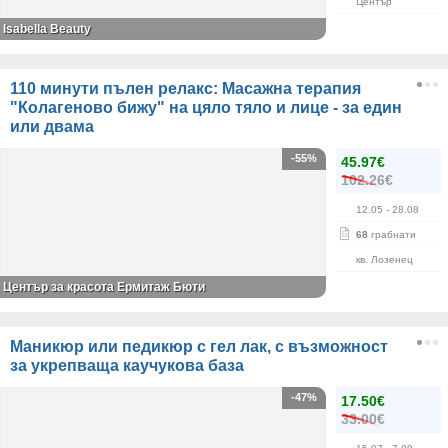
Център
Isabella Beauty
110 минути пълен релакс: Масажна терапия
"Колагеново бижу" на цяло тяло и лице - за един
или двама
-55%
45.97€
102.26€
12.05
- 28.08
68
грабнати
кв. Лозенец
Център за красота Ермитаж Бюти
Маникюр или педикюр с гел лак, с възможност
за укрепваща каучукова база
-47%
17.50€
33.00€