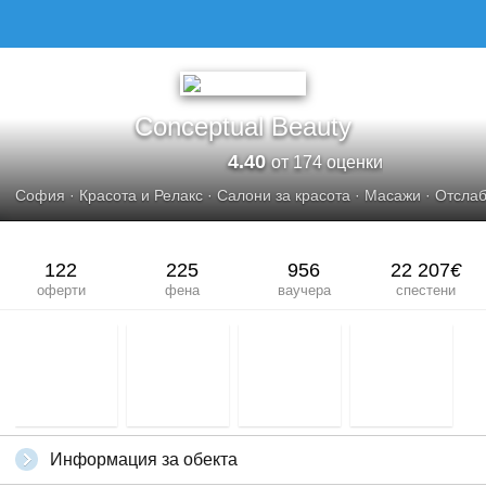
CONCEPTUAL BEAUTY
Conceptual Beauty
4.40
от 174 оценки
София
·
Красота и Релакс
·
Салони за красота
·
Масажи
·
Отсла
122
225
956
22 207
€
оферти
фена
ваучера
спестени
Информация за обекта