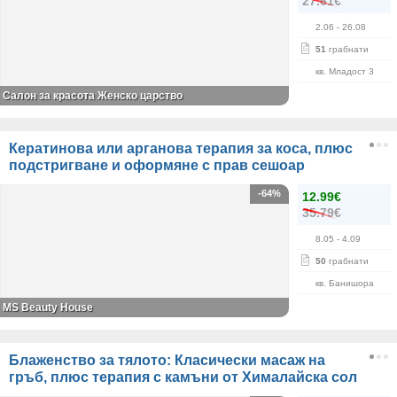
27.61€
2.06
- 26.08
51
грабнати
кв. Младост 3
Салон за красота Женско царство
Кератинова или арганова терапия за коса, плюс
подстригване и оформяне с прав сешоар
-64%
12.99€
35.79€
8.05
- 4.09
50
грабнати
кв. Банишора
МS Beauty House
Блаженство за тялото: Класически масаж на
гръб, плюс терапия с камъни от Хималайска сол