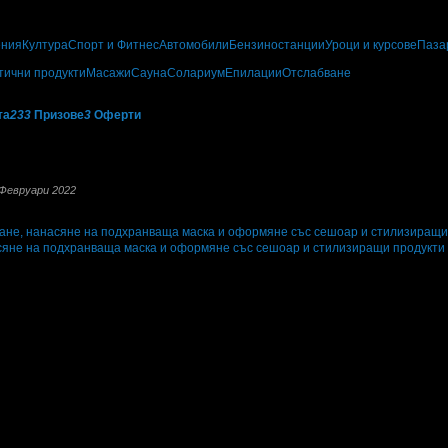
ения
Култура
Спорт и Фитнес
Автомобили
Бензиностанции
Уроци и курсове
Паза
тични продукти
Масажи
Сауна
Солариум
Епилации
Отслабване
та
233
Призове
3
Оферти
америте индивидуално отношение към всеки клиент и приятелска атмосфера, 
е да докоснем всеки наш клиент и, използвайки уменията си, да подчертаем 
м доверието на нашите клиенти всеки път.
 Февруари 2022
асяне на подхранваща маска и оформяне със сешоар и стилизиращи продукти
и офертата
11
·
Преглеждания на офертата
19717
г
·
Офертата се е промотирала 198 дни
198
·
Средна оценка за офертата от