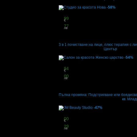
3
грабнати
-58%
Цена:
49
99
€
97
77
лв
стойност
120.00 € / 234.70 лв
58% отстъпка
3 в 1 почистване на лице, плюс терапия с 
Студио за красота Нова
·
Център
3
грабнати
-54%
Цена:
19
94
€
39
00
лв
стойност
43.46 € / 85.00 лв
54% отстъпка
Пълна промяна: Подстригване или боядисва
Салон за красота Женско царство
·
кв. Млад
3
грабнати
-47%
Цена:
16
00
€
31
29
лв
стойност
30.00 € / 58.67 лв