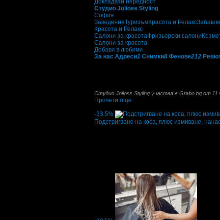
Докладвай нередност
Студио Jolioss Styling
София
Заведения
Туризъм
Красота и Релакс
Забавл
Красота и Релакс
Салони за красота
Фризьорски салони
Козме
Салони за красота
Добави в любими
За нас
Адреси
1
Снимки
8
Фенове
212
Ревю
Заповядайте в нашето студио. При нас ще н
изживяването в
Jolioss Styling
. Нашата цел 
емоция, ето защо за нас е важно да печели
Студио Jolioss Styling участва в Grabo.bg от 11
Прочети още
Най-нови оферти от Студио Jolioss Styling:
-33.5%
Подстригване на коса, плюс измиване, нан
Цена:
18.66€
28.00€
/36.50лв
54.76лв
·
Грабнати ваучери
11
·
Грабомани закупил
Дата на стартиране на офертата
21.01.2026
5.0