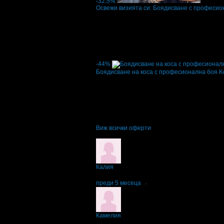
-32.5%
Освежи визията си: Боядисване с професио
Цена:
35.74€
53.00€
/69.90лв
103.66лв
·
Грабнати ваучери
19
·
Грабомани закупил
Дата на стартиране на офертата
20.01.2026
5.0
-44%
Боядисване на коса с професионална боя K
Цена:
28.12€
50.00€
/55.00лв
97.79лв
·
Грабнати ваучери
5
·
Грабомани закупили
Дата на стартиране на офертата
20.01.2026
5.0
Виж всички оферти
Отзиви от клиенти:
Калия
2
Подстригването не беше добре, неравномер
преди 5 месеца
·
Камелия
5
Прекрасно обслужване, прическа и услуга. С