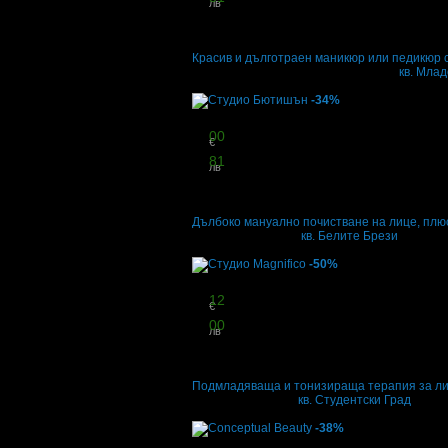
лв
стойност
27.61 € / 54.00 лв
30% отстъпка
Красив и дълготраен маникюр или педикюр с 
Салон за красота Женско царство
·
кв. Млад
50
грабнати
-34%
Цена:
27
00
€
52
81
лв
стойност
40.90 € / 79.99 лв
34% отстъпка
Дълбоко мануално почистване на лице, плюс
Студио Бютишън
·
кв. Белите Брези
9
грабнати
-50%
Цена:
28
12
€
55
00
лв
стойност
56.24 € / 110.00 лв
50% отстъпка
Подмладяваща и тонизираща терапия за лиц
Студио Magnifico
·
кв. Студентски Град
7
грабнати
-38%
Цена: