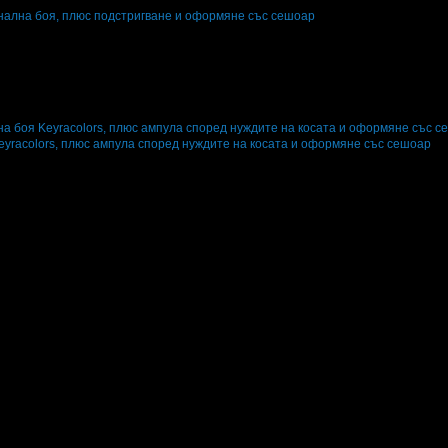
нална боя, плюс подстригване и оформяне със сешоар
и офертата
18
·
Преглеждания на офертата
1796
г
·
Офертата се е промотирала 199 дни
199
·
Средна оценка за офертата от
eyracolors, плюс ампула според нуждите на косата и оформяне със сешоар
 офертата
5
·
Преглеждания на офертата
2533
г
·
Офертата се е промотирала 199 дни
199
·
Средна оценка за офертата от
но и без изисканата форма. Не бих повторила.
ъс сигурност ще посетя отново!