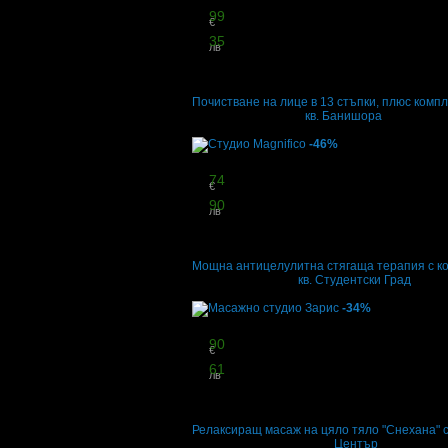
36
99
€
72
35
лв
стойност
60.00 € / 117.35 лв
38% отстъпка
Почистване на лице в 13 стъпки, плюс комп
Conceptual Beauty
·
кв. Банишора
5
грабнати
-46%
Цена:
35
74
€
69
90
лв
стойност
66.47 € / 130.00 лв
46% отстъпка
Мощна антицелулитна стягаща терапия с ко
Студио Magnifico
·
кв. Студентски Град
3
грабнати
-34%
Цена:
26
90
€
52
61
лв
стойност
40.90 € / 79.99 лв
34% отстъпка
Релаксиращ масаж на цяло тяло "Снехана" 
Масажно студио Зарис
·
Център