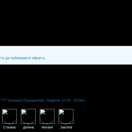
ете да публикувате оферта.
 ****
(покажи)
Понеделник - Неделя: 10:30 - 20:00ч.
Станака
Диляна
Михаил
Jasmina