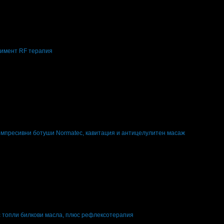
лимент RF терапия
мпресивни ботуши Normatec, кавитация и антицелулитен масаж
с топли билкови масла, плюс рефлексотерапия