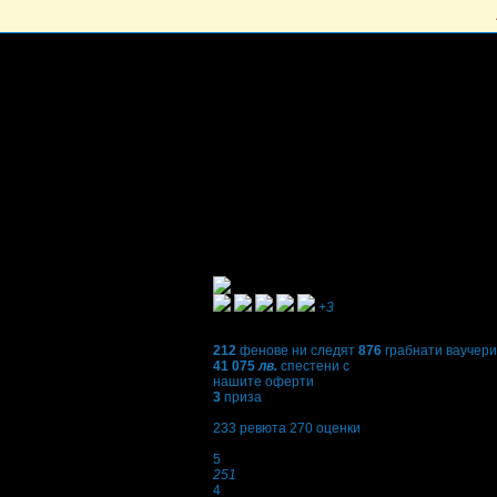
+3
212
фенове ни следят
876
грабнати ваучери
41 075
лв.
спестени с
нашите оферти
3
приза
4,8
233
ревюта
270
оценки
Оценки:
5
251
4