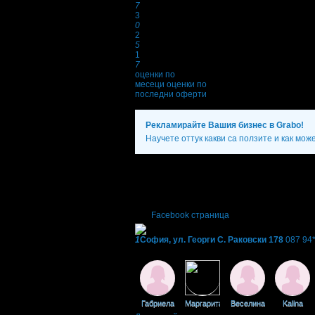
7
3
0
2
5
1
7
оценки по
месеци
оценки по
последни оферти
Рекламирайте Вашия бизнес в Grabo!
Научете оттук какви са ползите и как мож
Фирмени контакти
087 94* ****
(покажи)
Понеделник - Неделя: 10:30 - 20:00ч.
Facebook страница
1
София, ул. Георги С. Раковски 178
087 94*
Фенове на Студио Jolioss Styling
Габриела
Маргарита
Веселина
Kalina