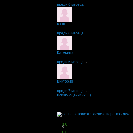
преди 6 месеца
·
ваня
5
Професионално отношение и коафьорски у
преди 6 месеца
·
Катерина
5
Страхотен професионалист и уникален човек
преди 6 месеца
·
Виктория
5
Страхотна прическа, много старателен и вн
преди 7 месеца
·
Всички оценки (233)
Други популярни оферти
-30%
Цена:
19
33
€
37
81