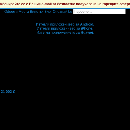
Абонирайте се с Вашия e-mail за безплатно получаване на горещите офер
Оферти
Места
Винетки
Блог
Опознай.bg
Grabo мобилна версия
Изтегли приложението за
Android
.
Изтегли приложението за
iPhone
.
Изтегли приложението за
Huawei
.
...или отвори
grabo.bg
21 002
€