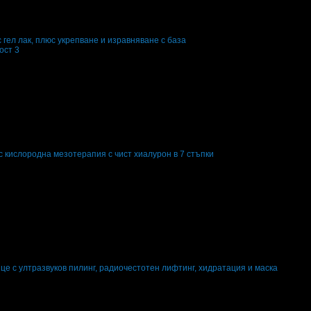
гел лак, плюс укрепване и изравняване с база
ост 3
 кислородна мезотерапия с чист хиалурон в 7 стъпки
е с ултразвуков пилинг, радиочестотен лифтинг, хидратация и маска