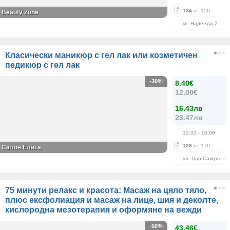
134
от 150
Beauty Zone
кв. Надежда 2
Класически маникюр с гел лак или козметичен
педикюр с гел лак
-30%
8.40€
12.00€
16.43лв
23.47лв
12.03
- 10.09
126
от 170
Салон Елита
ул. Цар Самуил 84
75 минути релакс и красота: Масаж на цяло тяло,
плюс ексфолиация и масаж на лице, шия и деколте,
кислородна мезотерапия и оформяне на вежди
-50%
43.46€