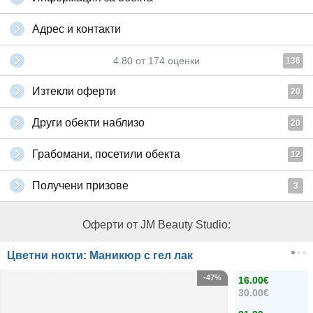
Адрес и контакти
4.80
от
174
оценки
136
Изтекли оферти
20
Други обекти наблизо
20
Грабомани, посетили обекта
12
Получени призове
3
Оферти от JM Beauty Studio:
Цветни нокти: Маникюр с гел лак
-47%
16.00€
30.00€