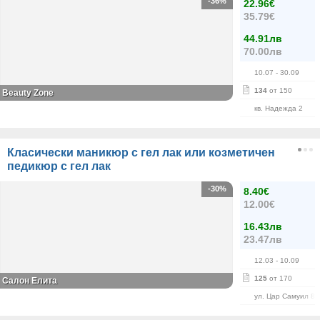
-36%
22.96€
35.79€
44.91лв
70.00лв
10.07
- 30.09
134
от 150
Beauty Zone
кв. Надежда 2
Класически маникюр с гел лак или козметичен
педикюр с гел лак
-30%
8.40€
12.00€
16.43лв
23.47лв
12.03
- 10.09
125
от 170
Салон Елита
ул. Цар Самуил 84