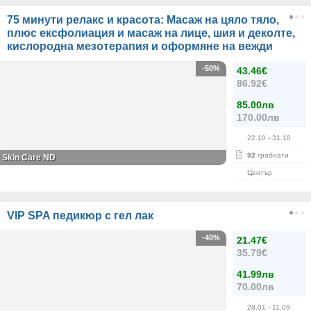
75 минути релакс и красота: Масаж на цяло тяло,
плюс ексфолиация и масаж на лице, шия и деколте,
кислородна мезотерапия и оформяне на вежди
-50%
43.46€
86.92€
85.00лв
170.00лв
22.10
- 31.10
92
грабнати
Skin Care ND
Център
VIP SPA педикюр с гел лак
-40%
21.47€
35.79€
41.99лв
70.00лв
28.01
- 11.09