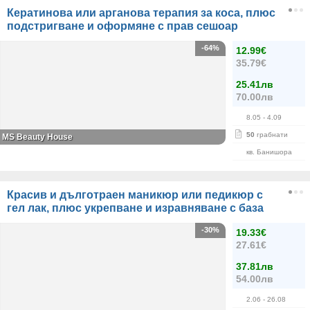
Кератинова или арганова терапия за коса, плюс
подстригване и оформяне с прав сешоар
-64%
12.99€
35.79€
25.41лв
70.00лв
8.05
- 4.09
50
грабнати
МS Beauty House
кв. Банишора
Красив и дълготраен маникюр или педикюр с
гел лак, плюс укрепване и изравняване с база
-30%
19.33€
27.61€
37.81лв
54.00лв
2.06
- 26.08