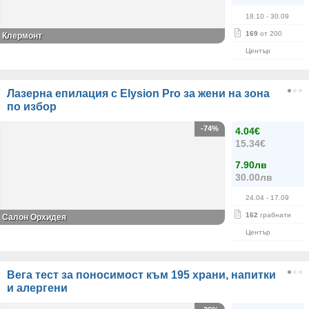
18.10
- 30.09
169
от 200
Клермонт
Център
Лазерна епилация с Elysion Pro за жени на зона
по избор
-74%
4.04€
15.34€
7.90лв
30.00лв
24.04
- 17.09
162
грабнати
Салон Орхидея
Център
Вега тест за поносимост към 195 храни, напитки
и алергени