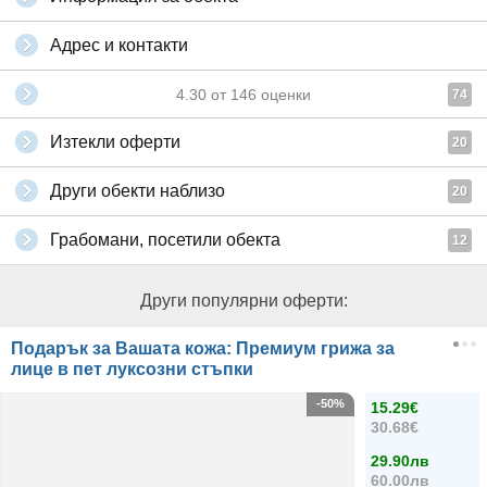
Адрес и контакти
4.30
от
146
оценки
74
Изтекли оферти
20
Други обекти наблизо
20
Грабомани, посетили обекта
12
Други популярни оферти:
Подарък за Вашата кожа: Премиум грижа за
лице в пет луксозни стъпки
-50%
15.29€
30.68€
29.90лв
60.00лв