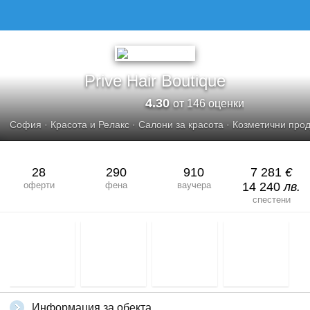
PRIVE HAIR BOUTIQUE
Prive Hair Boutique
4.30
от 146 оценки
София
·
Красота и Релакс
·
Салони за красота
·
Козметични прод
28
290
910
7 281
€
оферти
фена
ваучера
14 240
лв.
спестени
Информация за обекта