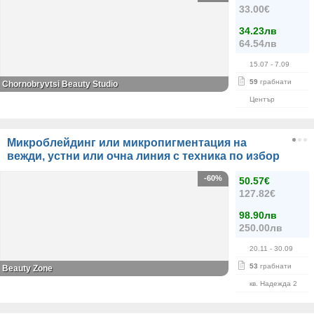
33.00€
34.23лв
64.54лв
15.07
- 7.09
59
грабнати
Chornobryvtsi Beauty Studio
Център
Микроблейдинг или микропигментация на
вежди, устни или очна линия с техника по избор
-60%
50.57€
127.82€
98.90лв
250.00лв
20.11
- 30.09
53
грабнати
Beauty Zone
кв. Надежда 2