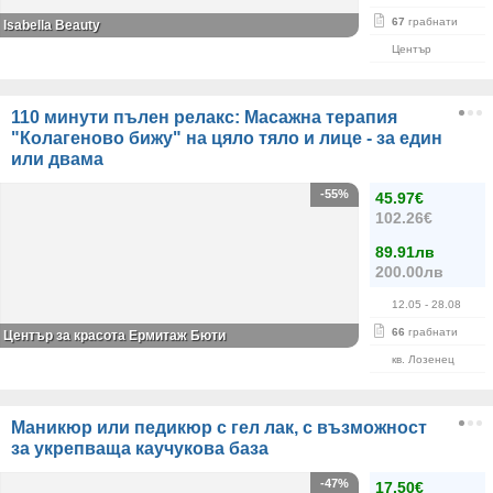
67
грабнати
Isabella Beauty
Център
110 минути пълен релакс: Масажна терапия
"Колагеново бижу" на цяло тяло и лице - за един
или двама
-55%
45.97€
102.26€
89.91лв
200.00лв
12.05
- 28.08
66
грабнати
Център за красота Ермитаж Бюти
кв. Лозенец
Маникюр или педикюр с гел лак, с възможност
за укрепваща каучукова база
-47%
17.50€