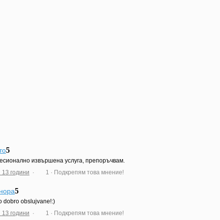
5
то
сионално извършена услуга, препоръчвам.
 13 години
·
1
· Подкрепям това мнение!
5
нора
 dobro obslujvane!:)
 13 години
·
1
· Подкрепям това мнение!