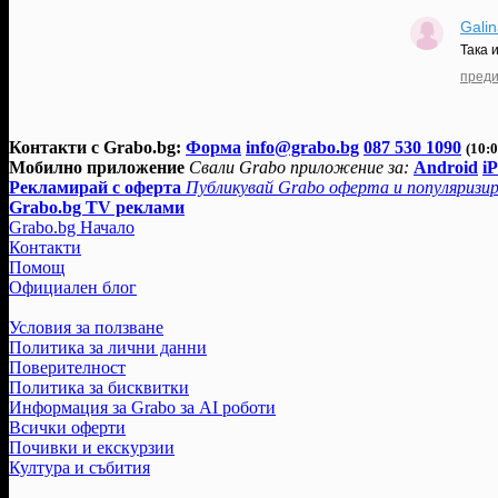
Gali
Така 
преди
Контакти с Grabo.bg:
Форма
info@grabo.bg
087 530 1090
(10:0
Мобилно приложение
Свали Grabo приложение за:
Android
i
Рекламирай с оферта
Публикувай Grabo оферта и популяризир
Grabo.bg TV реклами
Grabo.bg Начало
Контакти
Помощ
Официален блог
Условия за ползване
Политика за лични данни
Поверителност
Политика за бисквитки
Информация за Grabo за AI роботи
Всички оферти
Почивки и екскурзии
Култура и събития