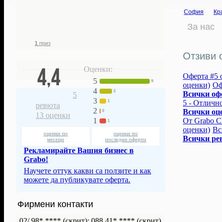
72
620
7 674
€
София
Кр
фенове ни
грабнати
спестени с
следят
ваучери
нашите оферти
За нас
1
приз
Отзиви 
4,4
Оценки:
Оферта #5 о
5
9
оценки)
Оф
4
2
Всички оф
5
3
5 - Отлично
1
ревюта
2
Всички оц
0
13
оценки
От Grabo Cl
1
1
оценки)
Вс
оценки по
оценки по
Всички ре
месеци
последни оферти
Рекламирайте Вашия бизнес в
Grabo!
Научете оттук какви са ползите и как
можете да публикувате оферта.
Фирмени контакти
02/ 98* ****
(скрит)
;
088 41* ****
(скрит)