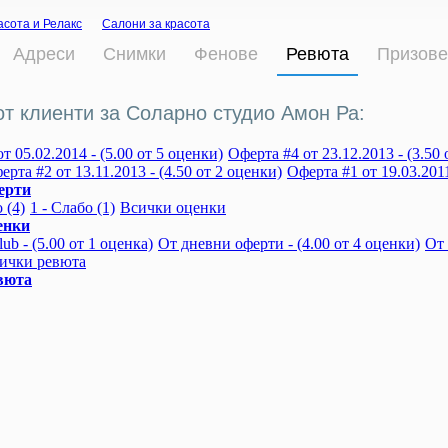
асота и Релакс
Салони за красота
Адреси
Снимки
Фенове
Ревюта
Призове
от клиенти за Соларно студио Амон Ра:
т 05.02.2014 - (5.00 от 5 оценки)
Оферта #4 от 23.12.2013 - (3.50 
ерта #2 от 13.11.2013 - (4.50 от 2 оценки)
Оферта #1 от 19.03.2011
ерти
 (4)
1 - Слабо (1)
Всички оценки
енки
ub - (5.00 от 1 оценка)
От дневни оферти - (4.00 от 4 оценки)
От 
ички ревюта
вюта