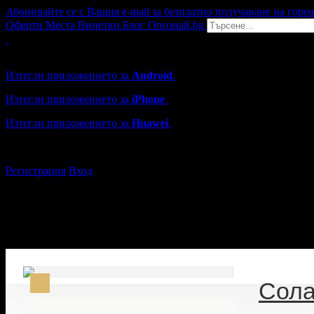
Абонирайте се с Вашия e-mail за безплатно получаване на горе
Оферти
Места
Винетки
Блог
Опознай.bg
Grabo мобилна версия
Изтегли приложението за
Android
.
Изтегли приложението за
iPhone
.
Изтегли приложението за
Huawei
.
...или отвори
grabo.bg
Регистрация
Вход
Сола