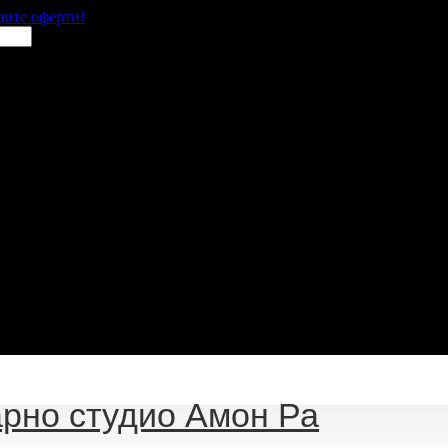
щите оферти!
рно студио Амон Ра