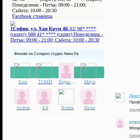
Понеделник - Петък: 09:00 - 21:00;
Събота: 10:00 - 20:30
Facebook страница
1
София, ул. Хан Крум 4Б
02/ 98* ****
(скрит)
;
088 41* ****
(скрит)
Понеделник -
Петък: 09:00 - 21:00; Събота: 10:00 - 20:30
Фенове на Соларно студио Амон Ра
Ени
ТОНИ
Радостина
Maya
Хрис
Профе
violeta
Eli
Rosen
Нели
преди
Докладвай нередност
елео
Mnogo
преди