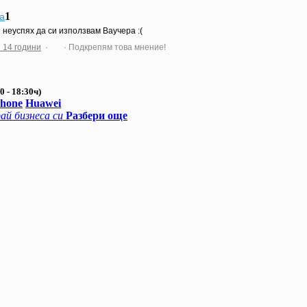
1
na
и неуспях да си използвам Ваучера :(
 14 години
·
· Подкрепям това мнение!
0 - 18:30ч)
Phone
Huawei
ай бизнеса си
Разбери още