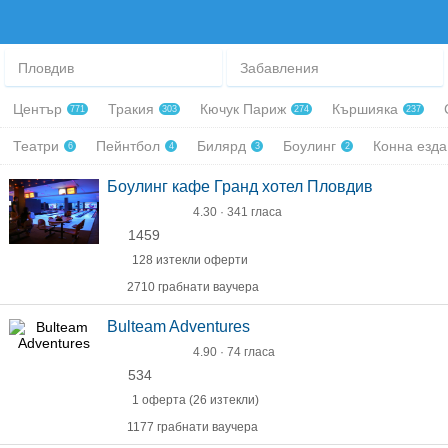
Пловдив
Забавления
Център
Тракия
Кючук Париж
Кършияка
771
303
274
237
Театри
Пейнтбол
Билярд
Боулинг
Конна езд
6
4
3
2
Боулинг кафе Гранд хотел Пловдив
4.30 · 341 гласа
1459
128 изтекли оферти
2710 грабнати ваучера
Bulteam Adventures
4.90 · 74 гласа
534
1 оферта (26 изтекли)
1177 грабнати ваучера