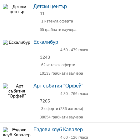
Детски център
11
1 изтекла оферта
65 грабнати ваучера
Ескалибур
4.50 · 479 гласа
3243
62 изтекли оферти
10133 грабнати ваучера
Арт събития "Орфей"
4.80 · 766 гласа
7265
3 оферти (236 изтекли)
38054 грабнати ваучера
Ездови клуб Кавалер
4.60 · 126 гласа