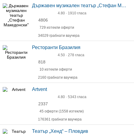
Държавен музикален театър „Стефан Македонски"
4.80 · 1910 гласа
4806
729 изтекли оферти
34029 грабнати ваучера
Ресторанти Бразилия
4.50 · 278 гласа
818
10 изтекли оферти
2160 грабнати ваучера
Artvent
4.80 · 5343 гласа
2337
45 оферти (1558 изтекли)
176361 грабнати ваучера
Театър „Хенд“ – Пловдив