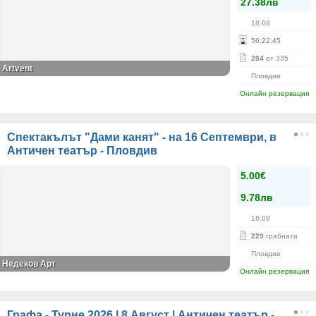
27.38лв
18.08
56
:
22
:
45
284
от 335
Аrtvent
Пловдив
Онлайн резервация
Спектакълът "Дами канят" - на 16 Септември, в
Античен театър - Пловдив
5.00€
9.78лв
16.09
229
грабнати
Пловдив
Недеков Арт
Онлайн резервация
Графа - Турне 2026 | 8 Август | Античен театър -