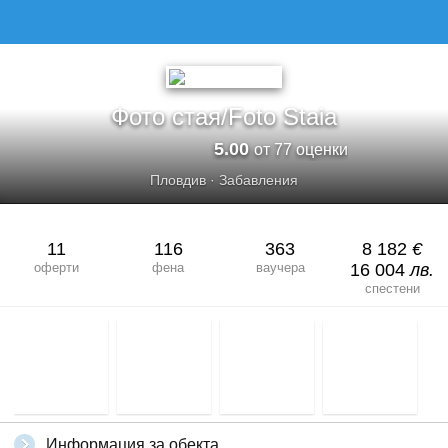
ФОТО СТАЯ/FOTO STAIA
Фото стая/Foto Staia
5.00
от 77 оценки
Пловдив
·
Забавления
11
116
363
8 182
€
оферти
фена
ваучера
16 004
лв.
спестени
Информация за обекта