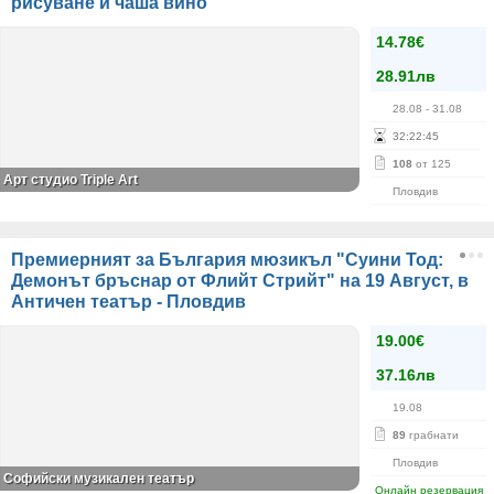
рисуване и чаша вино
14.78€
28.91лв
28.08
- 31.08
32
:
22
:
45
108
от 125
Арт студио Triple Art
Пловдив
Премиерният за България мюзикъл "Суини Тод:
Демонът бръснар от Флийт Стрийт" на 19 Август, в
Античен театър - Пловдив
19.00€
37.16лв
19.08
89
грабнати
Пловдив
Софийски музикален театър
Онлайн резервация