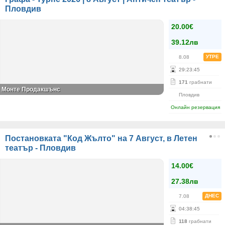
Пловдив
20.00€
39.12лв
УТРЕ
8.08
29
:
23
:
45
171
грабнати
Монте Продакшънс
Пловдив
Онлайн резервация
Постановката "Код Жълто" на 7 Август, в Летен
театър - Пловдив
14.00€
27.38лв
ДНЕС
7.08
04
:
38
:
45
118
грабнати