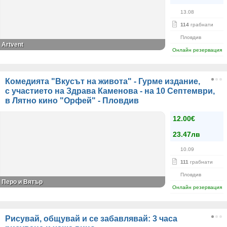
13.08
114
грабнати
Пловдив
Artvent
Онлайн резервация
Комедията "Вкусът на живота" - Гурме издание,
с участието на Здрава Каменова - на 10 Септември,
в Лятно кино "Орфей" - Пловдив
12.00€
23.47лв
10.09
111
грабнати
Пловдив
Перо и Вятър
Онлайн резервация
Рисувай, общувай и се забавлявай: 3 часа