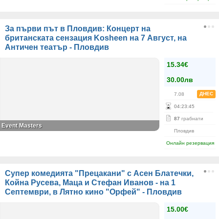
За първи път в Пловдив: Концерт на
британската сензация Kosheen на 7 Август, на
Античен театър - Пловдив
15.34€
30.00лв
ДНЕС
7.08
04
:
23
:
45
87
грабнати
Event Masters
Пловдив
Онлайн резервация
Супер комедията "Прецакани" с Асен Блатечки,
Койна Русева, Маца и Стефан Иванов - на 1
Септември, в Лятно кино "Орфей" - Пловдив
15.00€