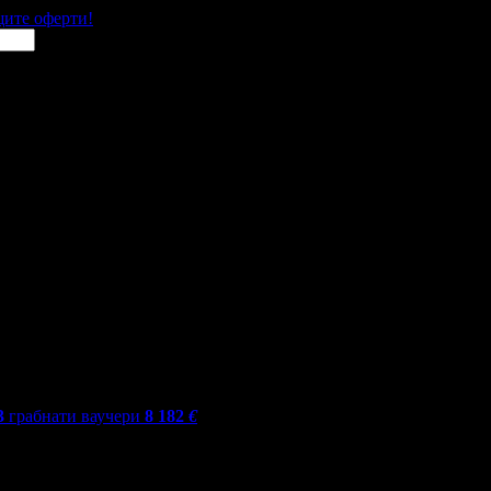
щите оферти!
3
грабнати ваучери
8 182
€