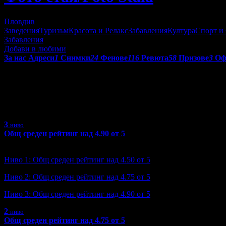
Пловдив
Заведения
Туризъм
Красота и Релакс
Забавления
Култура
Спорт и
Забавления
Добави в любими
За нас
Адреси
1
Снимки
24
Фенове
116
Ревюта
58
Призове
3
Оф
Получени призове от Фото стая
С призовете в Grabo.bg се отличават търговските обекти, коит
3
ниво
Общ среден рейтинг над 4.90 от 5
Ниво: 3/3
?
Ниво 1: Общ среден рейтинг над 4.50 от 5
Ниво 2: Общ среден рейтинг над 4.75 от 5
Ниво 3: Общ среден рейтинг над 4.90 от 5
2
ниво
Общ среден рейтинг над 4.75 от 5