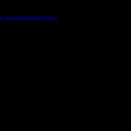
За децата
Здраве
Танци
Други
абомани.