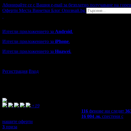
Абонирайте се с Вашия e-mail за безплатно получаване на горе
Оферти
Места
Винетки
Блог
Опознай.bg
Grabo мобилна версия
Изтегли приложението за
Android
.
Изтегли приложението за
iPhone
.
Изтегли приложението за
Huawei
.
...или отвори
grabo.bg
Регистрация
Вход
+19
116
фенове ни следят
36
16 004
лв.
спестени с
нашите оферти
3
приза