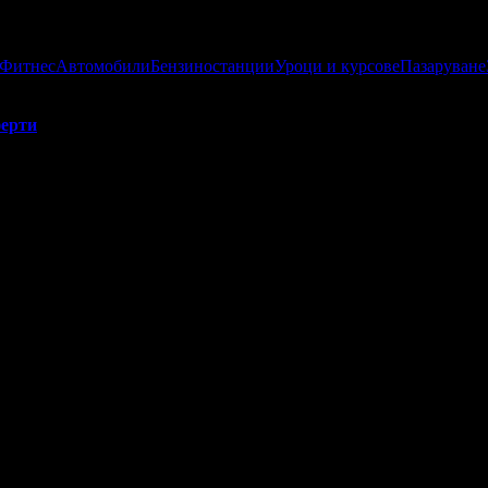
 Фитнес
Автомобили
Бензиностанции
Уроци и курсове
Пазаруване
ерти
/Foto Staia:
о са постигнали високи резултати от публикуваните оферти за гр