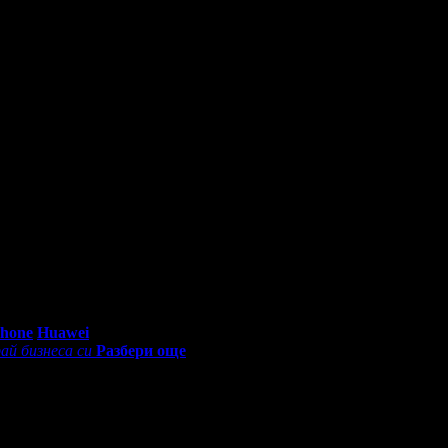
0 - 18:30ч)
Phone
Huawei
ай бизнеса си
Разбери още