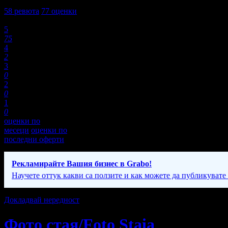
5,0
58
ревюта
77
оценки
Оценки:
5
75
4
2
3
0
2
0
1
0
оценки по
месеци
оценки по
последни оферти
Рекламирайте Вашия бизнес в Grabo!
Научете оттук какви са ползите и как можете да публикувате
Докладвай нередност
Фото стая/Foto Staia