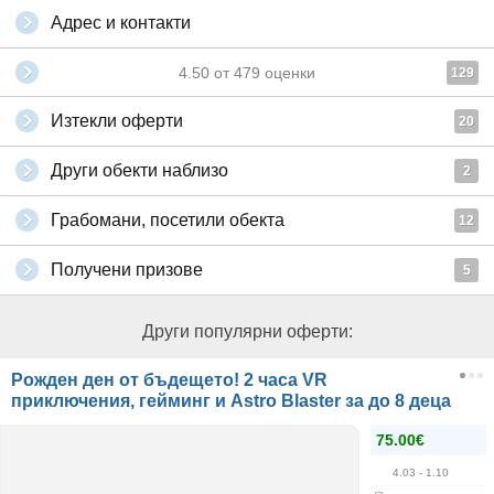
Адрес и контакти
4.50
от
479
оценки
129
Изтекли оферти
20
Други обекти наблизо
2
Грабомани, посетили обекта
12
Получени призове
5
Други популярни оферти:
Рожден ден от бъдещето! 2 часа VR
приключения, гейминг и Astro Blaster за до 8 деца
75.00€
4.03
- 1.10