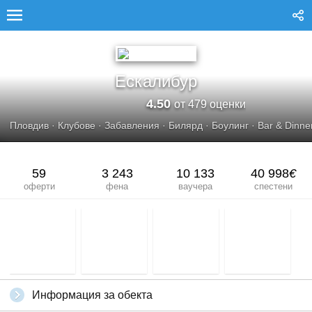
ЕСКАЛИБУР
Ескалибур
4.50
от 479 оценки
Пловдив
·
Клубове
·
Забавления
·
Билярд
·
Боулинг
·
Bar & Dinne
59
3 243
10 133
40 998
€
оферти
фена
ваучера
спестени
Информация за обекта