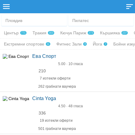
Пловдив
Пилатес
Център
Тракия
Кючук Париж
Кършияка
771
303
273
237
Екстремни спортове
Фитнес Зали
Йога
Бойни изк
11
8
7
Ева Спорт
5.00 · 10 гласа
210
7 изтекли оферти
262 грабнати ваучера
Cinta Yoga
4.50 · 48 гласа
336
19 изтекли оферти
501 грабнати ваучера