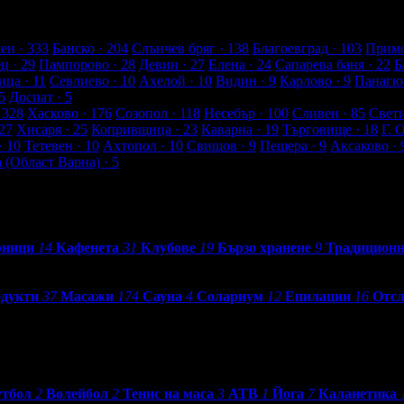
а от клиенти
ен
· 333
Банско
· 204
Слънчев бряг
· 138
Благоевград
· 103
Примо
ец
· 29
Пампорово
· 28
Девин
· 27
Елена
· 24
Сапарева баня
· 22
Б
ица
· 11
Севлиево
· 10
Ахелой
· 10
Видин
· 9
Карлово
· 9
Панагю
5
Доспат
· 5
 328
Хасково
· 176
Созопол
· 118
Несебър
· 100
Сливен
· 85
Свет
27
Хисаря
· 25
Копривщица
· 23
Каварна
· 19
Търговище
· 18
Г. 
· 10
Тетевен
· 10
Ахтопол
· 10
Свищов
· 9
Пещера
· 9
Аксаково
· 
а (Област Варна)
· 5
рници
14
Кафенета
31
Клубове
19
Бързо хранене
9
Традиционн
одукти
37
Масажи
174
Сауна
4
Солариум
12
Епилации
16
Отсл
тбол
2
Волейбол
2
Тенис на маса
3
АТВ
1
Йога
7
Каланетика