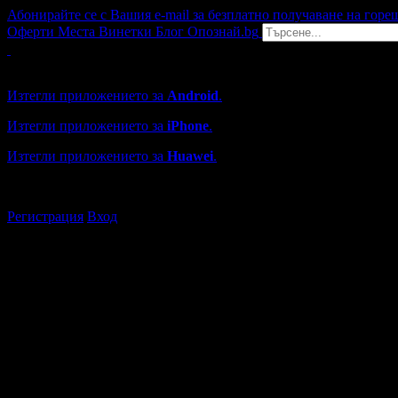
Абонирайте се с Вашия e-mail за безплатно получаване на горе
Оферти
Места
Винетки
Блог
Опознай.bg
Grabo мобилна версия
Изтегли приложението за
Android
.
Изтегли приложението за
iPhone
.
Изтегли приложението за
Huawei
.
...или отвори
grabo.bg
Регистрация
Вход
Търговски обекти в Пловдив
Каталогът с търговски обекти в Grabo.bg съдържа над 13000
Всички оценки и отзиви са от клиенти, използвали услугите