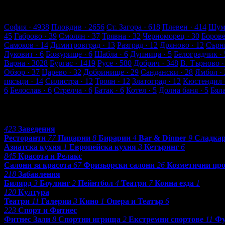
2656 търговски обекти
157856 оценки от клиенти
166026 ревют
Обекти в Пловдив
София
· 4938
Пловдив
· 2656
Ст. Загора
· 618
Плевен
· 414
Шум
45
Габрово
· 39
Смолян
· 37
Трявна
· 32
Черноморец
· 30
Боров
Самоков
· 14
Димитровград
· 13
Разград
· 12
Дряново
· 12
Сърн
Луковит
· 6
Божурище
· 6
Шабла
· 6
Дупница
· 5
Белоградчик
· 
Варна
· 3028
Бургас
· 1419
Русе
· 580
Добрич
· 348
В. Търново
·
Обзор
· 37
Царево
· 32
Добринище
· 29
Сандански
· 28
Ямбол
· 
пясъци
· 14
Силистра
· 12
Троян
· 12
Златоград
· 12
Кюстендил
6
Белослав
· 6
Стрелча
· 6
Батак
· 6
Котел
· 5
Долна баня
· 5
Бял
Категории
423
Заведения
Ресторанти
77
Пицарии
8
Бирарии
4
Bar & Dinner
9
Сладка
Азиатска кухня
1
Европейска кухня
3
Кетъринг
6
845
Красота и Релакс
Салони за красота
67
Фризьорски салони
26
Козметични пр
218
Забавления
Билярд
3
Боулинг
2
Пейнтбол
4
Театри
7
Конна езда
1
120
Култура
Театри
11
Галерии
3
Кино
1
Опера и Театър
6
223
Спорт и Фитнес
Фитнес Зали
8
Спортни игрища
2
Екстремни спортове
11
Фу