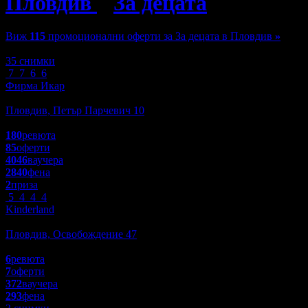
Пловдив
»
За децата
»
Детски 
Виж
115
промоционални оферти за За децата в Пловдив
»
Зареждане
35 снимки
7
7
6
6
Фирма Икар
Красота и Релакс
Пловдив, Петър Парчевич 10
3.4
180
ревюта
85
оферти
4046
ваучера
2840
фена
2
приза
5
4
4
4
Kinderland
Пазаруване
Пловдив, Освобождение 47
4.5
6
ревюта
7
оферти
372
ваучера
293
фена