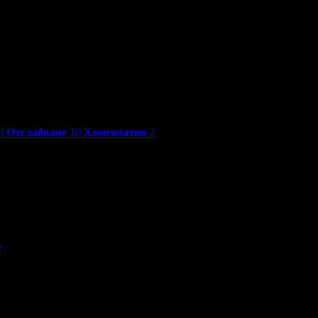
6
Отслабване
10
Хомеопатия
2
е
По разстояние