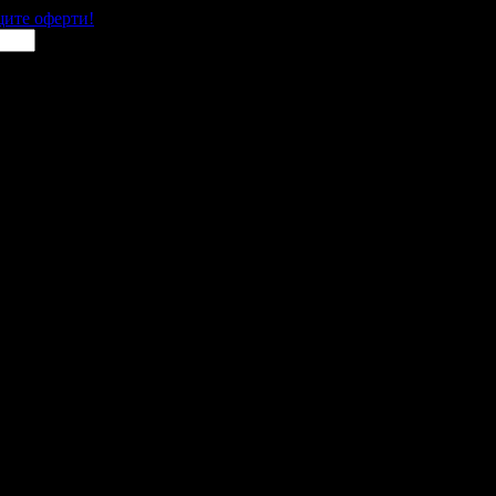
щите оферти!
 места в цялата страна.
 им с ваучери или клубна карта.