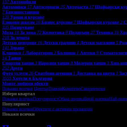
157
Автомобили
Автомивки
17
Автосервизи
25
Авточасти
17
Шофьорски ку
7
Бензиностанции
120
Уроци и курсове
Езикови школи
16
Бизнес курсове
7
Шофьорски курсове
2
С
335
Пазаруване
Мода
18
За дома
72
Козметика
9
Подаръци
27
Техника
16
Хр
218
За децата
Детски центрове
16
Детски градини
4
Детски магазини
5
Рож
141
Здраве
Клиники
1
Лаборатории
2
Болници
1
Аптеки
9
Стоматолог
14
Танци
Спортни танци
3
Народни танци
8
Модерни танци
3
Хип-хоп
252
Други
Фото услуги
26
Сватбени агенции
1
Доставка на цветя
1
Зас
3555
Хотели в България
Моите любими обекти
Покажи всички
Център
Тракия
Коматево
Смирненски
Избери квартал
Покажи всички
Популярност
Обща оценка
Брой оценки
Най-нов
Популярност
Покажи всички
Обектите с активни промоции
Посетените от м
Покажи всички