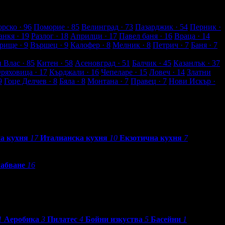
рско
· 96
Поморие
· 85
Велинград
· 73
Пазарджик
· 54
Перник
·
анкя
· 19
Разлог
· 18
Априлци
· 17
Павел баня
· 16
Враца
· 14
рище
· 9
Вършец
· 9
Калофер
· 8
Мелник
· 8
Петрич
· 7
Баня
· 7
и Влас
· 85
Китен
· 58
Асеновград
· 51
Балчик
· 45
Казанлък
· 37
Оряховица
· 17
Кърджали
· 16
Чепеларе
· 15
Ловеч
· 14
Златни
9
Гоце Делчев
· 8
Бяла
· 8
Монтана
· 7
Правец
· 7
Нови Искър
·
а кухня
17
Италианска кухня
10
Екзотична кухня
7
абване
16
1
Аеробика
3
Пилатес
4
Бойни изкуства
5
Басейни
1