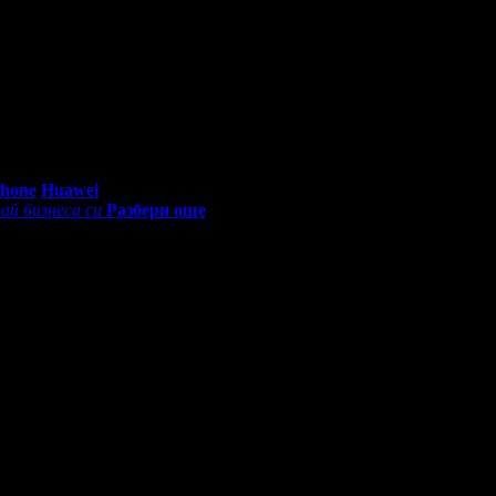
0 - 18:30ч)
Phone
Huawei
ай бизнеса си
Разбери още