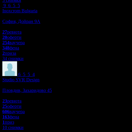
3 снимки
9
6
5
5
Inoxcrom Bulgaria
Пазаруване
София, Дойран 9А
4.8
27
ревюта
20
оферти
254
ваучера
348
фена
2
приза
34 снимки
6
5
5
4
Studio SVR Design
За бизнеса
Пловдив, Захаридово 45
4.6
23
ревюта
25
оферти
606
ваучера
163
фена
1
приз
10 снимки