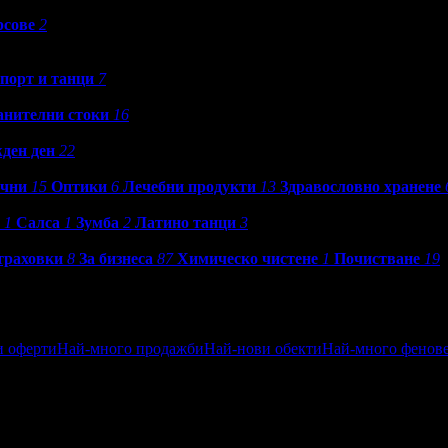
рсове
2
порт и танци
7
анителни стоки
16
ден ден
22
ични
15
Оптики
6
Лечебни продукти
13
Здравословно хранене
1
Салса
1
Зумба
2
Латино танци
3
траховки
8
За бизнеса
87
Химическо чистене
1
Почистване
19
и оферти
Най-много продажби
Най-нови обекти
Най-много фенов
ен
Посетени от приятели
Най-близките