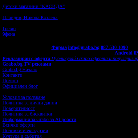
Детски магазини "КАСИДА"
Пазаруване
Пловдив, Никола Козлев2
5.0
1
ревю
9
фена
Контакти с Grabo.bg:
Форма
info@grabo.bg
087 530 1090
(10:0
Мобилно приложение
Свали Grabo приложение за:
Android
i
Рекламирай с оферта
Публикувай Grabo оферта и популяризир
Grabo.bg TV реклами
Grabo.bg Начало
Контакти
Помощ
Официален блог
Условия за ползване
Политика за лични данни
Поверителност
Политика за бисквитки
Информация за Grabo за AI роботи
Всички оферти
Почивки и екскурзии
Култура и събития