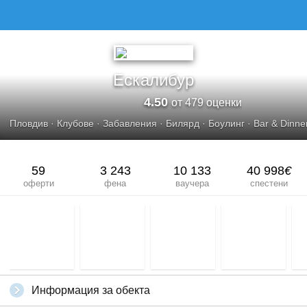
Ескалибур
4.50
от 479 оценки
Пловдив
·
Клубове
·
Забавления
·
Билярд
·
Боулинг
·
Bar & Dinne
59
3 243
10 133
40 998
€
оферти
фена
ваучера
спестени
Информация за обекта