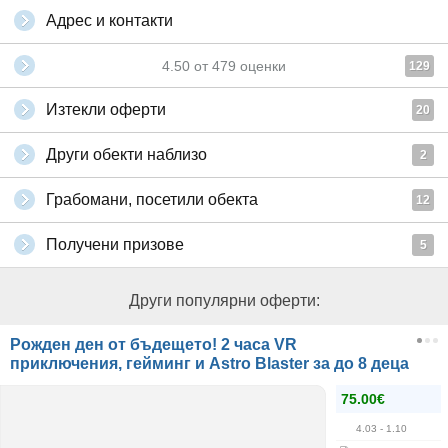
Адрес и контакти
4.50
от
479
оценки
129
Изтекли оферти
20
Други обекти наблизо
2
Грабомани, посетили обекта
12
Получени призове
5
Други популярни оферти:
Рожден ден от бъдещето! 2 часа VR
приключения, гейминг и Astro Blaster за до 8 деца
75.00€
4.03
- 1.10