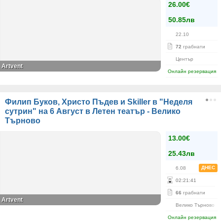
26.00€
50.85лв
22.10
72
грабнати
Център
Artvent
Онлайн резервация
Филип Буков, Христо Пъдев и Skiller в "Неделя
сутрин" на 6 Август в Летен театър - Велико
Търново
13.00€
25.43лв
ДНЕС
6.08
02
:
21
:
41
66
грабнати
Artvent
Велико Търново
Онлайн резервация