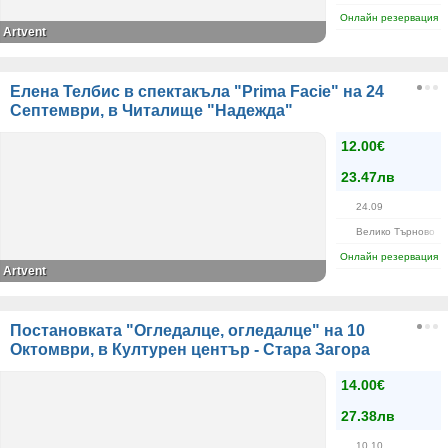
Онлайн резервация
Artvent
Елена Телбис в спектакъла "Prima Facie" на 24
Септември, в Читалище "Надежда"
12.00€
23.47лв
24.09
Велико Търново
Онлайн резервация
Artvent
Постановката "Огледалце, огледалце" на 10
Октомври, в Културен център - Стара Загора
14.00€
27.38лв
10.10