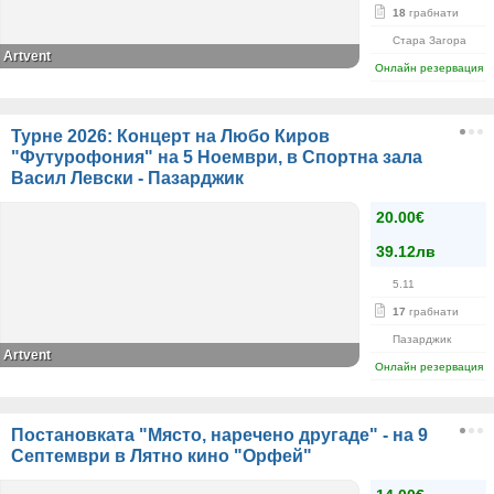
18
грабнати
Стара Загора
Artvent
Онлайн резервация
Турне 2026: Концерт на Любо Киров
"Футурофония" на 5 Ноември, в Спортна зала
Васил Левски - Пазарджик
20.00€
39.12лв
5.11
17
грабнати
Пазарджик
Artvent
Онлайн резервация
Постановката "Място, наречено другаде" - на 9
Септември в Лятно кино "Орфей"