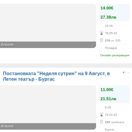
14.00€
27.38лв
18.08
78
:
05
:
41
276
от 335
Аrtvent
Пловдив
Онлайн резервация
Постановката "Неделя сутрин" на 9 Август, в
Летен театър - Бургас
11.00€
21.51лв
9.08
74
:
21
:
41
229
грабнати
Аrtvent
Бургас