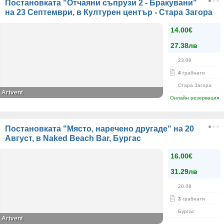
Постановката "Отчаяни съпрузи 2 - Бракувани"
на 23 Септември, в Културен център - Стара Загора
14.00€
27.38лв
23.09
4
грабнати
Стара Загора
Artvent
Онлайн резервация
Постановката "Място, наречено другаде" на 20
Август, в Naked Beach Bar, Бургас
16.00€
31.29лв
20.08
3
грабнати
Бургас
Artvent