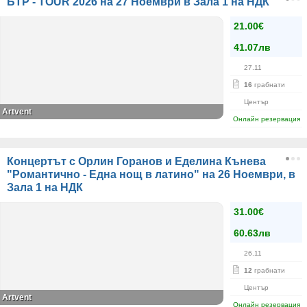
БТР - TOUR 2026 на 27 Ноември в Зала 1 на НДК
21.00€
41.07лв
27.11
16
грабнати
Център
Artvent
Онлайн резервация
Концертът с Орлин Горанов и Еделина Кънева
"Романтично - Една нощ в латино" на 26 Ноември, в
Зала 1 на НДК
31.00€
60.63лв
26.11
12
грабнати
Център
Artvent
Онлайн резервация