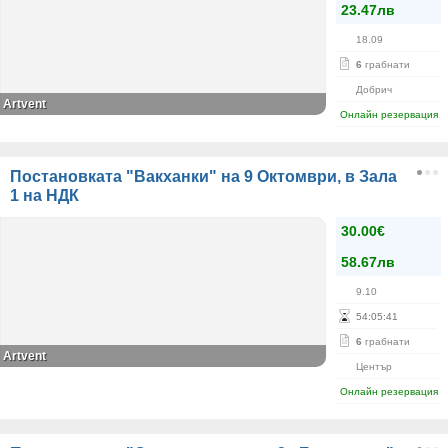
23.47лв
18.09
6
грабнати
Добрич
Artvent
Онлайн резервация
Постановката "Вакханки" на 9 Октомври, в Зала
1 на НДК
30.00€
58.67лв
9.10
54
:
05
:
41
6
грабнати
Artvent
Център
Онлайн резервация