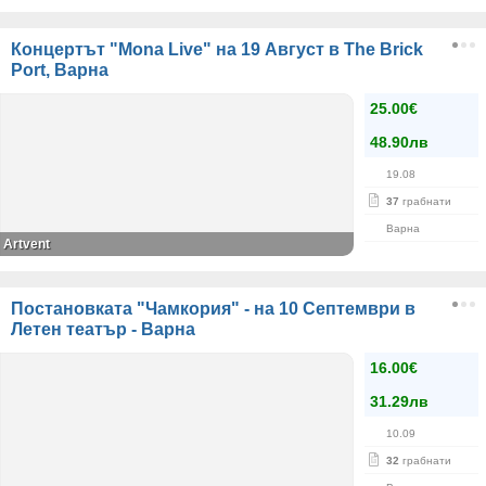
Концертът "Mona Live" на 19 Август в The Brick
Port, Варна
25.00€
48.90лв
19.08
37
грабнати
Варна
Artvent
Постановката "Чамкория" - на 10 Септември в
Летен театър - Варна
16.00€
31.29лв
10.09
32
грабнати