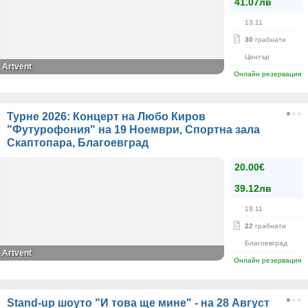
41.07лв
13.11
30
грабнати
Център
Artvent
Онлайн резервация
Турне 2026: Концерт на Любо Киров
"Футурофония" на 19 Ноември, Спортна зала
Скаптопара, Благоевград
20.00€
39.12лв
19.11
22
грабнати
Благоевград
Artvent
Онлайн резервация
Stand-up шоуто "И това ще мине" - на 28 Август