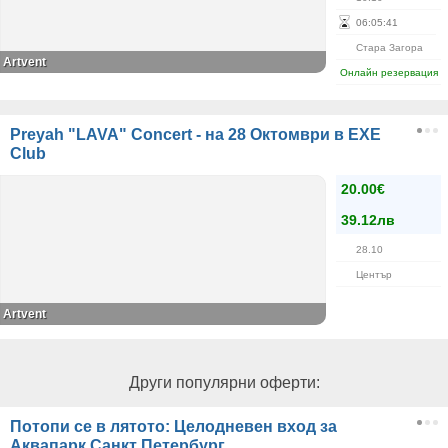
06
:
05
:
41
Стара Загора
Artvent
Онлайн резервация
Preyah "LAVA" Concert - на 28 Октомври в EXE
Club
20.00€
39.12лв
28.10
Център
Artvent
Други популярни оферти:
Потопи се в лятото: Целодневен вход за
Аквапарк Санкт Петербург