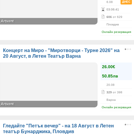
ДНЕС
6.08
03
:
06
:
41
606
от 629
Artvent
Пловдив
Онлайн резервация
Концерт на Миро - "Миротворци - Турне 2026" на
20 Август, в Летен Театър Варна
26.00€
50.85лв
20.08
329
от 398
Варна
Artvent
Онлайн резервация
Гледайте "Петък вечер" - на 18 Август в Летен
театър Бунарджика, Пловдив