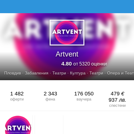
ARTVENT
Artvent
4.80
от 5320 оценки
Пловдив
·
Забавления
·
Театри
·
Култура
·
Театри
·
Опера и Теа
1 482
2 343
176 050
479
€
оферти
фена
ваучера
937
лв.
спестени