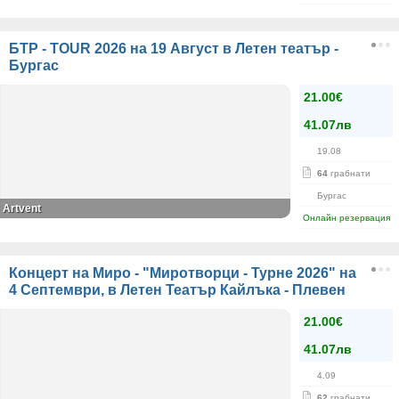
БТР - TOUR 2026 на 19 Август в Летен театър -
Бургас
21.00€
41.07лв
19.08
64
грабнати
Бургас
Artvent
Онлайн резервация
Концерт на Миро - "Миротворци - Турне 2026" на
4 Септември, в Летен Театър Кайлъка - Плевен
21.00€
41.07лв
4.09
62
грабнати