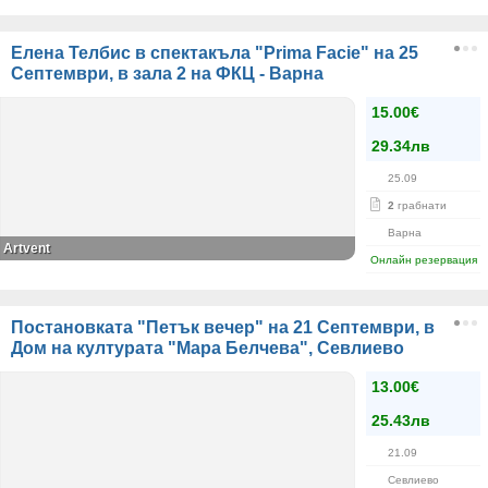
Елена Телбис в спектакъла "Prima Facie" на 25
Септември, в зала 2 на ФКЦ - Варна
15.00€
29.34лв
25.09
2
грабнати
Варна
Artvent
Онлайн резервация
Постановката "Петък вечер" на 21 Септември, в
Дом на културата "Мара Белчева", Севлиево
13.00€
25.43лв
21.09
Севлиево