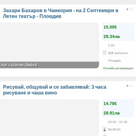
Захари Бахаров в Чамкория - на 2 Септември в
Летен театър - Пловдив
15.00€
29.34лв
2.09
115
грабнати
Пловдив
Арт събития Орфей
Онлайн резервация
Рисувай, общувай и се забавлявай: 3 часа
рисуване и чаша вино
14.78€
28.91лв
28.08
- 31.08
54
:
05
:
41