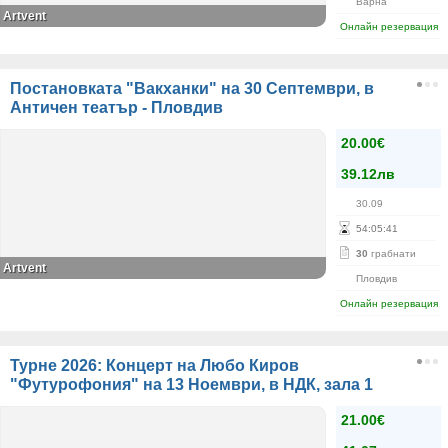
Варна
Artvent
Онлайн резервация
Постановката "Вакханки" на 30 Септември, в
Античен театър - Пловдив
20.00€
39.12лв
30.09
54
:
05
:
41
30
грабнати
Artvent
Пловдив
Онлайн резервация
Турне 2026: Концерт на Любо Киров
"Футурофония" на 13 Ноември, в НДК, зала 1
21.00€