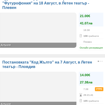
"Футурофония" на 18 Август, в Летен театър -
Плевен
21.00€
41.07лв
18.08
108
грабнати
Плевен
Artvent
Онлайн резервация
Постановката "Код Жълто" на 7 Август, в Летен
театър - Пловдив
14.00€
27.38лв
УТРЕ
7.08
26
:
21
:
41
105
грабнати
Artvent