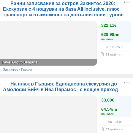
Ранни записвания за остров Закинтос 2026:
Екскурзия с 4 нощувки на база All Inclusive, плюс
транспорт и възможност за допълнителни турове
322.11€
629.99лв
на човек
28.10
- 25.08
59
грабнати
Travel Group Bulgaria
Закинтос
·
Гърция
На плаж в Гърция: Еднодневна екскурзия до
Амолофи Бийч в Неа Перамос - с нощен преход
33.00€
64.54лв
на човек
9.06
- 25.09
59
грабнати