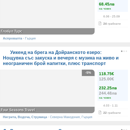
68.45лв
на човек
6.06
- 25.09
24
грабнати
Глобул Турс
Аспровалта
·
Гърция
Уикенд на брега на Дойранското езеро:
Нощувка със закуска и вечеря с музика на живо и
неограничен брой напитки, плюс транспорт
-5%
118.75€
125.00€
232.25лв
244.48лв
на човек
4.03
- 1.11
Four Seasons Travel
22
грабнати
Нигрита, Водоча, Струмица
·
Северна Македония, Гърция