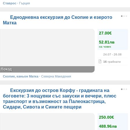
Ставрос
·
Гърция
Еднодневна екскурзия до Скопие и езерото
Матка
27.00€
52.81лв
на човек
24.07
- 26.08
16
грабнати
Поход
Скопие, каньон Матка
·
Северна Македония
Екскурзия до остров Корфу - градината на
боговете: 3 нощувки със закуски и вечери, плюс
транспорт и възможност за Палеокастрица,
Сидари, Сивота и Сините пещери
250.00€
488.96лв