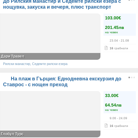
До Рилския манастир и Седемте рилски езера с
нощувка, закуска и вечеря, плюс транспорт
103.00€
201.45лв
на човек
23.04
- 21.08
16
грабнати
Дари Травел
Рилски манастир, Седемте рилски езера
На плаж в Гърция: Еднодневна екскурзия до
Ставрос - с нощен преход
33.00€
64.54лв
на човек
9.06
- 24.09
16
грабнати
Глобул Турс