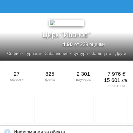
Цирк "Иванов"
4.90
от 229 оценки
София
·
Туризъм
·
Забавления
·
Култура
·
За децата
·
Други
27
825
2 301
7 976
€
оферти
фена
ваучера
15 601
лв.
спестени
Информация за обекта