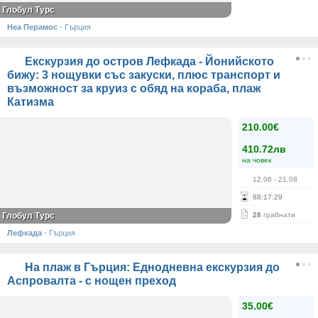
Глобул Турс
Неа Перамос
·
Гърция
Екскурзия до остров Лефкада - Йонийското
бижу: 3 нощувки със закуски, плюс транспорт и
възможност за круиз с обяд на кораба, плаж
Катизма
210.00€
410.72лв
на човек
12.06
- 21.08
88
:
17
:
28
Глобул Турс
28
грабнати
Лефкада
·
Гърция
На плаж в Гърция: Еднодневна екскурзия до
Аспровалта - с нощен преход
35.00€