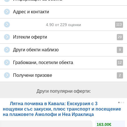
Адрес и контакти
4.90
от
229
оценки
113
Изтекли оферти
20
Други обекти наблизо
9
Грабомани, посетили обекта
12
Получени призове
2
Други популярни оферти:
Лятна почивка в Кавала: Екскурзия с 3
нощувки със закуски, плюс транспорт и посещение
на плажовете Амолофи и Неа Ираклица
163.00€