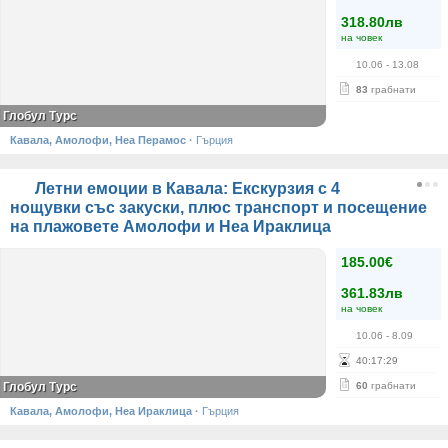
318.80лв
на човек
10.06
- 13.08
83
грабнати
Глобул Турс
Кавала, Амолофи, Неа Перамос
·
Гърция
Летни емоции в Кавала: Екскурзия с 4
нощувки със закуски, плюс транспорт и посещение
на плажовете Амолофи и Неа Ираклица
185.00€
361.83лв
на човек
10.06
- 8.09
40
:
17
:
28
Глобул Турс
60
грабнати
Кавала, Амолофи, Неа Ираклица
·
Гърция