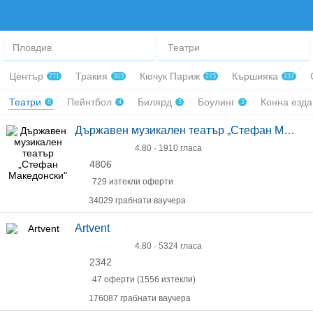
Пловдив
Театри
Център
Тракия
Кючук Париж
Кършияка
771
303
273
237
Театри
Пейнтбол
Билярд
Боулинг
Конна езд
6
4
3
2
Държавен музикален театър „Стефан Македонски"
4.80 · 1910 гласа
4806
729 изтекли оферти
34029 грабнати ваучера
Artvent
4.80 · 5324 гласа
2342
47 оферти (1556 изтекли)
176087 грабнати ваучера