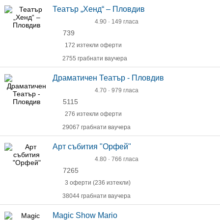
Театър „Хенд“ – Пловдив
4.90 · 149 гласа
739
172 изтекли оферти
2755 грабнати ваучера
Драматичен Театър - Пловдив
4.70 · 979 гласа
5115
276 изтекли оферти
29067 грабнати ваучера
Арт събития "Орфей"
4.80 · 766 гласа
7265
3 оферти (236 изтекли)
38044 грабнати ваучера
Magic Show Mario