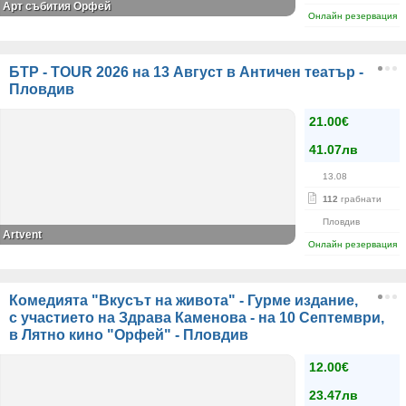
Арт събития Орфей
Онлайн резервация
БТР - TOUR 2026 на 13 Август в Античен театър -
Пловдив
21.00€
41.07лв
13.08
112
грабнати
Пловдив
Artvent
Онлайн резервация
Комедията "Вкусът на живота" - Гурме издание,
с участието на Здрава Каменова - на 10 Септември,
в Лятно кино "Орфей" - Пловдив
12.00€
23.47лв