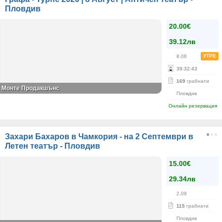
Пловдив
20.00€
39.12лв
УТРЕ
8.08
39
:
32
:
42
169
грабнати
Монте Продакшънс
Пловдив
Онлайн резервация
Захари Бахаров в Чамкория - на 2 Септември в
Летен театър - Пловдив
15.00€
29.34лв
2.09
115
грабнати
Пловдив