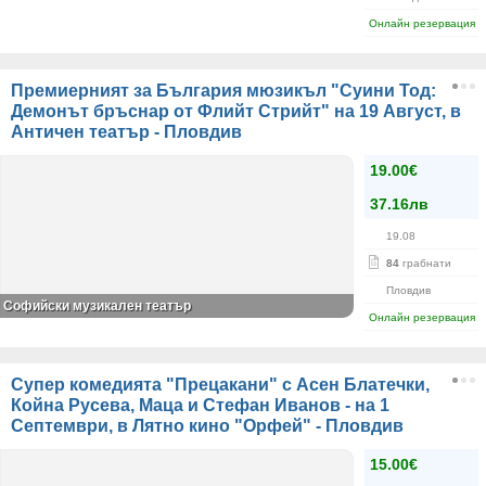
Онлайн резервация
Премиерният за България мюзикъл "Суини Тод:
Демонът бръснар от Флийт Стрийт" на 19 Август, в
Античен театър - Пловдив
19.00€
37.16лв
19.08
84
грабнати
Пловдив
Софийски музикален театър
Онлайн резервация
Супер комедията "Прецакани" с Асен Блатечки,
Койна Русева, Маца и Стефан Иванов - на 1
Септември, в Лятно кино "Орфей" - Пловдив
15.00€