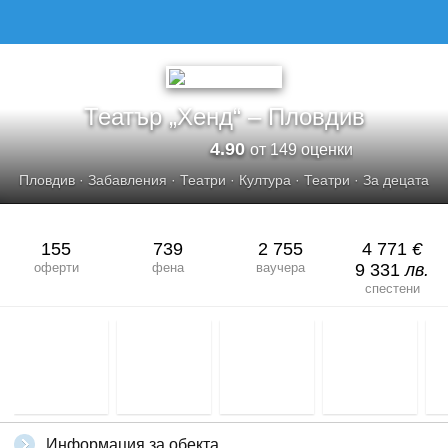
Театър „Хенд“ – Пловдив
4.90
от 149 оценки
Пловдив
·
Забавления
·
Театри
·
Култура
·
Театри
·
За децата
155
739
2 755
4 771
€
оферти
фена
ваучера
9 331
лв.
спестени
Информация за обекта