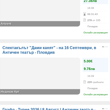
27.38лв
18.08
66
:
31
:
42
278
от 335
Аrtvent
Пловдив
Онлайн резервация
Спектакълът "Дами канят" - на 16 Септември, в
Античен театър - Пловдив
5.00€
9.78лв
16.09
229
грабнати
Пловдив
Недеков Арт
Онлайн резервация
Графа - Турне 2026 | 8 Август | Античен театър -