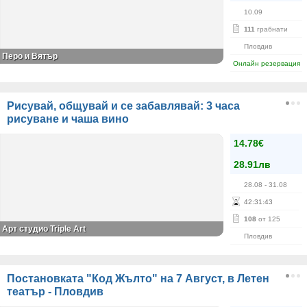
10.09
111
грабнати
Пловдив
Перо и Вятър
Онлайн резервация
Рисувай, общувай и се забавлявай: 3 часа
рисуване и чаша вино
14.78€
28.91лв
28.08
- 31.08
42
:
31
:
42
108
от 125
Арт студио Triple Art
Пловдив
Постановката "Код Жълто" на 7 Август, в Летен
театър - Пловдив