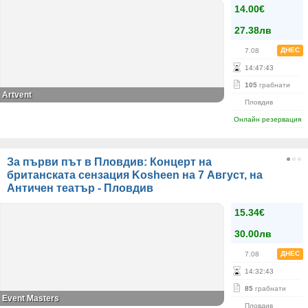
14.00€
27.38лв
ДНЕС
7.08
14
:
47
:
42
105
грабнати
Artvent
Пловдив
Онлайн резервация
За първи път в Пловдив: Концерт на
британската сензация Kosheen на 7 Август, на
Античен театър - Пловдив
15.34€
30.00лв
ДНЕС
7.08
14
:
32
:
42
85
грабнати
Event Masters
Пловдив